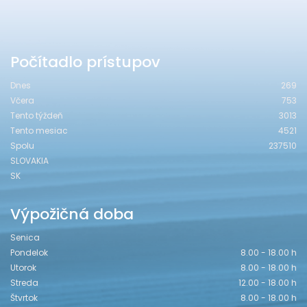
Počítadlo prístupov
Dnes
269
Včera
753
Tento týždeň
3013
Tento mesiac
4521
Spolu
237510
SLOVAKIA
SK
Výpožičná doba
Senica
Pondelok
8.00 - 18.00 h
Utorok
8.00 - 18.00 h
Streda
12.00 - 18.00 h
Štvrtok
8.00 - 18.00 h