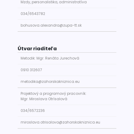
Mzdy, personalistika, administratíva
034/6543782
bohusova.alexandra@zupa-tt.sk
Útvar riaditeľa
Metodik: Mgr. Renáta Jurechová
0910 312607
metodika@zahorskakniznica.eu
Projektový a programový pracovník:
Mgr. Miroslava Otrísalová
034/6572236
miroslava.otrisalova@zahorskakniznica.eu