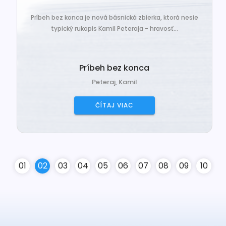
Príbeh bez konca je nová básnická zbierka, ktorá nesie
typický rukopis Kamil Peteraja - hravosť...
Príbeh bez konca
Peteraj, Kamil
ČÍTAJ VIAC
0
1
0
2
0
3
0
4
0
5
0
6
0
7
0
8
0
9
10