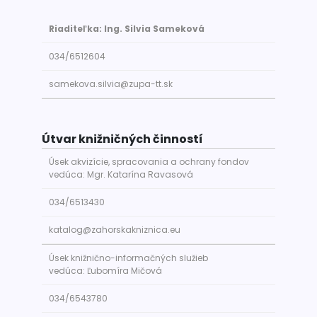
Riaditeľka: Ing. Silvia Sameková
034/6512604
samekova.silvia@zupa-tt.sk
Útvar knižničných činností
Úsek akvizície, spracovania a ochrany fondov
vedúca: Mgr. Katarína Ravasová
034/6513430
katalog@zahorskakniznica.eu
Úsek knižnično-informačných služieb
vedúca: Ľubomíra Mičová
034/6543780