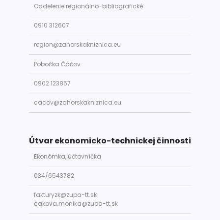
Oddelenie regionálno-bibliografické
0910 312607
region@zahorskakniznica.eu
Pobočka Čáčov
0902 123857
cacov@zahorskakniznica.eu
Útvar ekonomicko-technickej činnosti
Ekonómka, účtovníčka
034/6543782
fakturyzk@zupa-tt.sk
cakova.monika@zupa-tt.sk