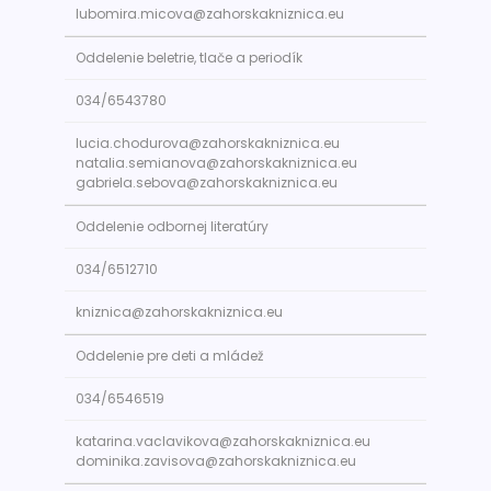
lubomira.micova@zahorskakniznica.eu
Oddelenie beletrie, tlače a periodík
034/6543780
lucia.chodurova@zahorskakniznica.eu
natalia.semianova@zahorskakniznica.eu
gabriela.sebova@zahorskakniznica.eu
Oddelenie odbornej literatúry
034/6512710
kniznica@zahorskakniznica.eu
Oddelenie pre deti a mládež
034/6546519
katarina.vaclavikova@zahorskakniznica.eu
dominika.zavisova@zahorskakniznica.eu