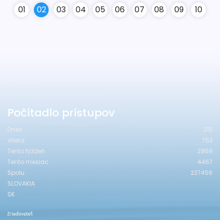
0
1
0
2
0
3
0
4
0
5
0
6
0
7
0
8
0
9
10
Počítadlo prístupov
Dnes
215
Včera
753
Tento týždeň
2959
Tento mesiac
4467
Spolu
237456
SLOVAKIA
SK