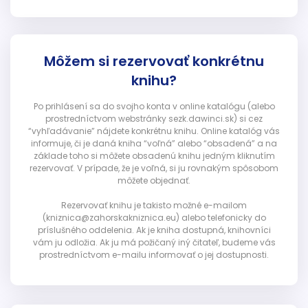
Môžem si rezervovať konkrétnu
knihu?
Po prihlásení sa do svojho konta v online katalógu (alebo
prostredníctvom webstránky sezk.dawinci.sk) si cez
“vyhľadávanie” nájdete konkrétnu knihu. Online katalóg vás
informuje, či je daná kniha “voľná” alebo “obsadená” a na
základe toho si môžete obsadenú knihu jedným kliknutím
rezervovať. V prípade, že je voľná, si ju rovnakým spôsobom
môžete objednať.
Rezervovať knihu je takisto možné e-mailom
(kniznica@zahorskakniznica.eu) alebo telefonicky do
príslušného oddelenia. Ak je kniha dostupná, knihovníci
vám ju odložia. Ak ju má požičaný iný čitateľ, budeme vás
prostredníctvom e-mailu informovať o jej dostupnosti.