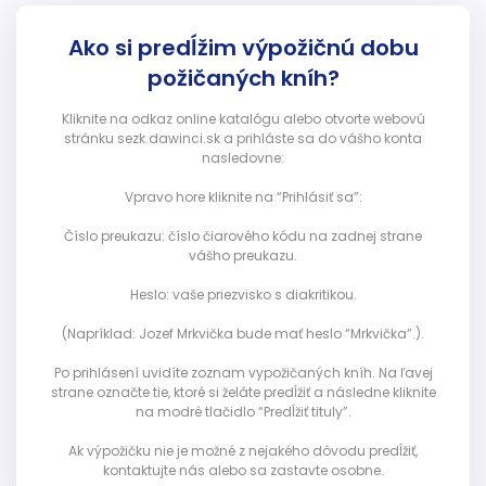
Ako si predĺžim výpožičnú dobu
požičaných kníh?
Kliknite na odkaz online katalógu alebo otvorte webovú
stránku sezk.dawinci.sk a prihláste sa do vášho konta
nasledovne:
Vpravo hore kliknite na “Prihlásiť sa”:
Číslo preukazu: číslo čiarového kódu na zadnej strane
vášho preukazu.
Heslo: vaše priezvisko s diakritikou.
(Napríklad: Jozef Mrkvička bude mať heslo “Mrkvička”.).
Po prihlásení uvidíte zoznam vypožičaných kníh. Na ľavej
strane označte tie, ktoré si želáte predĺžiť a následne kliknite
na modré tlačidlo “Predĺžiť tituly”.
Ak výpožičku nie je možné z nejakého dôvodu predĺžiť,
kontaktujte nás alebo sa zastavte osobne.