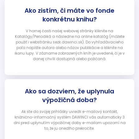
Ako zistím, či máte vo fonde
konkrétnu knihu?
V hornej časti našej webovej stránky kliknite na
Katalógy/Periodiká a následne na online katalóg (môžete
použiť i webstránku sezk.dawinci.sk). Do vyhľadávacieho
poľa napíšte autora alebo názov publikácie a kliknite na
ikonu lupy. V zázname zobrazených kníh je uvedené, či je v
danej chvíli dostupná alebo požičaná.
Ako sa dozviem, že uplynula
výpožičná doba?
Ak ste do svojej prihlášky uviedli e-mailový kontakt,
knižnično-informačný systém DAWINCI vás automaticky 3
dni pred uplynutím výpožičnej doby e-mailom upozorní na
to, že ju onedlho prekročíte.