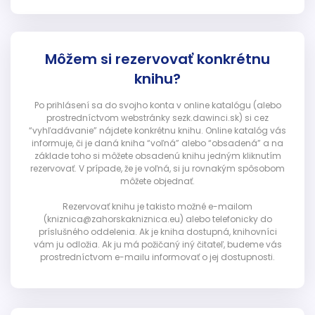
Môžem si rezervovať konkrétnu
knihu?
Po prihlásení sa do svojho konta v online katalógu (alebo
prostredníctvom webstránky sezk.dawinci.sk) si cez
“vyhľadávanie” nájdete konkrétnu knihu. Online katalóg vás
informuje, či je daná kniha “voľná” alebo “obsadená” a na
základe toho si môžete obsadenú knihu jedným kliknutím
rezervovať. V prípade, že je voľná, si ju rovnakým spôsobom
môžete objednať.
Rezervovať knihu je takisto možné e-mailom
(kniznica@zahorskakniznica.eu) alebo telefonicky do
príslušného oddelenia. Ak je kniha dostupná, knihovníci
vám ju odložia. Ak ju má požičaný iný čitateľ, budeme vás
prostredníctvom e-mailu informovať o jej dostupnosti.