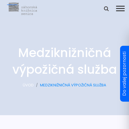
Medziknižničná
výpožičná služba
ÚVOD
MEDZIKNIŽNIČNÁ VÝPOŽIČNÁ SLUŽBA