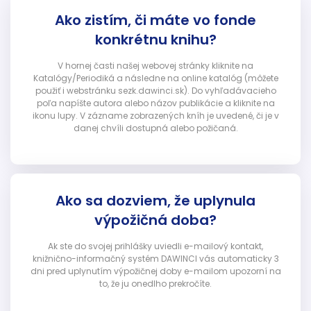
Ako zistím, či máte vo fonde
konkrétnu knihu?
V hornej časti našej webovej stránky kliknite na
Katalógy/Periodiká a následne na online katalóg (môžete
použiť i webstránku sezk.dawinci.sk). Do vyhľadávacieho
poľa napíšte autora alebo názov publikácie a kliknite na
ikonu lupy. V zázname zobrazených kníh je uvedené, či je v
danej chvíli dostupná alebo požičaná.
Ako sa dozviem, že uplynula
výpožičná doba?
Ak ste do svojej prihlášky uviedli e-mailový kontakt,
knižnično-informačný systém DAWINCI vás automaticky 3
dni pred uplynutím výpožičnej doby e-mailom upozorní na
to, že ju onedlho prekročíte.