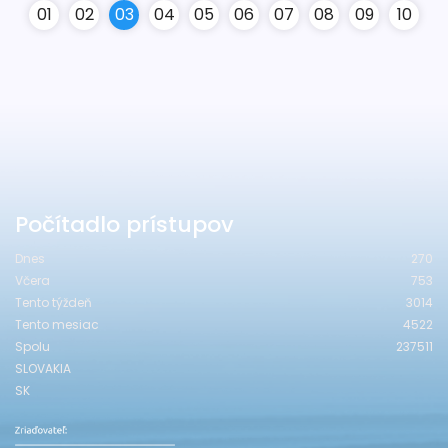
0
1
0
2
0
3
0
4
0
5
0
6
0
7
0
8
0
9
10
Počítadlo prístupov
Dnes
270
Včera
753
Tento týždeň
3014
Tento mesiac
4522
Spolu
237511
SLOVAKIA
SK