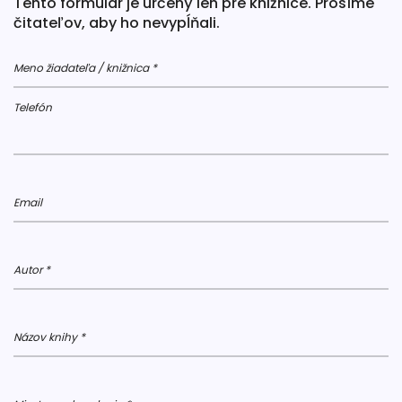
Tento formulár je určený len pre knižnice. Prosíme
čitateľov, aby ho nevypĺňali.
Meno žiadateľa / knižnica *
Telefón
Email
Autor *
Názov knihy *