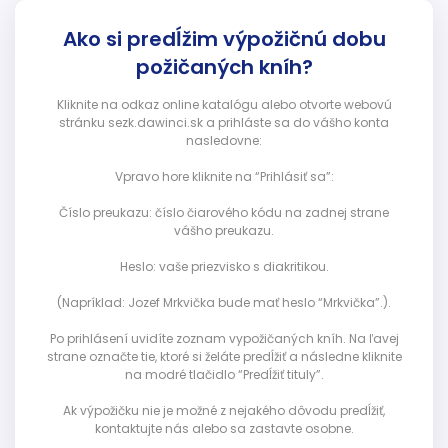
Ako si predĺžim výpožičnú dobu
požičaných kníh?
Kliknite na odkaz online katalógu alebo otvorte webovú
stránku sezk.dawinci.sk a prihláste sa do vášho konta
nasledovne:
Vpravo hore kliknite na “Prihlásiť sa”:
Číslo preukazu: číslo čiarového kódu na zadnej strane
vášho preukazu.
Heslo: vaše priezvisko s diakritikou.
(Napríklad: Jozef Mrkvička bude mať heslo “Mrkvička”.).
Po prihlásení uvidíte zoznam vypožičaných kníh. Na ľavej
strane označte tie, ktoré si želáte predĺžiť a následne kliknite
na modré tlačidlo “Predĺžiť tituly”.
Ak výpožičku nie je možné z nejakého dôvodu predĺžiť,
kontaktujte nás alebo sa zastavte osobne.