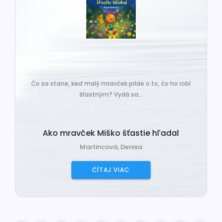
Čo sa stane, keď malý mravček príde o to, čo ho robí
šťastným? Vydá sa...
Ako mravček Miško šťastie hľadal
Martincová, Denisa
ČÍTAJ VIAC