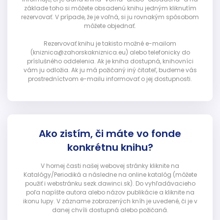
základe toho si môžete obsadenú knihu jedným kliknutím
rezervovať. V prípade, že je voľná, si ju rovnakým spôsobom
môžete objednať.
Rezervovať knihu je takisto možné e-mailom
(kniznica@zahorskakniznica.eu) alebo telefonicky do
príslušného oddelenia. Ak je kniha dostupná, knihovníci
vám ju odložia. Ak ju má požičaný iný čitateľ, budeme vás
prostredníctvom e-mailu informovať o jej dostupnosti.
Ako zistím, či máte vo fonde
konkrétnu knihu?
V hornej časti našej webovej stránky kliknite na
Katalógy/Periodiká a následne na online katalóg (môžete
použiť i webstránku sezk.dawinci.sk). Do vyhľadávacieho
poľa napíšte autora alebo názov publikácie a kliknite na
ikonu lupy. V zázname zobrazených kníh je uvedené, či je v
danej chvíli dostupná alebo požičaná.