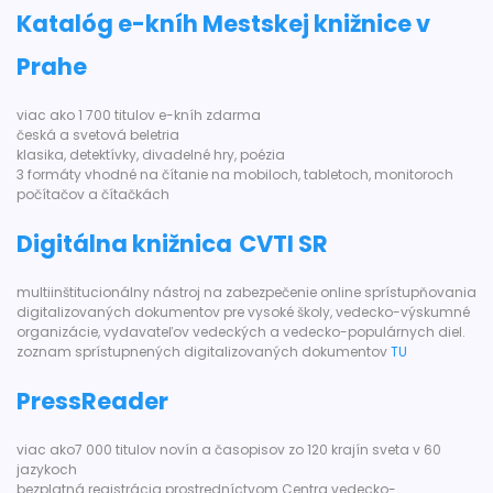
Katalóg e-kníh Mestskej knižnice v
Prahe
viac ako 1 700 titulov e-kníh zdarma
česká a svetová beletria
klasika, detektívky, divadelné hry, poézia
3 formáty vhodné na čítanie na mobiloch, tabletoch, monitoroch
počítačov a čítačkách
Digitálna knižnica
CVTI SR
multiinštitucionálny nástroj na zabezpečenie online sprístupňovania
digitalizovaných dokumentov pre vysoké školy, vedecko-výskumné
organizácie, vydavateľov vedeckých a vedecko-populárnych diel.
zoznam sprístupnených digitalizovaných dokumentov
TU
PressReader
viac ako7 000 titulov novín a časopisov zo 120 krajín sveta v 60
jazykoch
bezplatná registrácia prostredníctvom Centra vedecko-