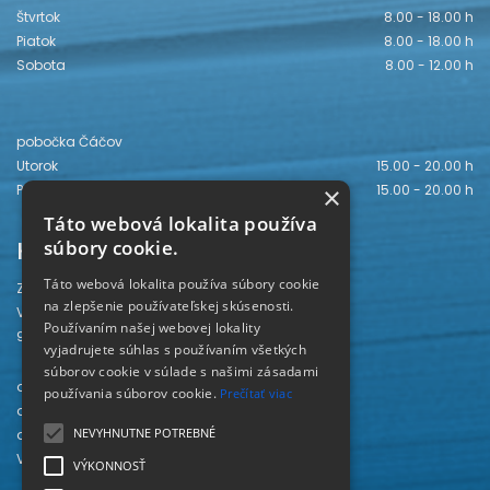
Štvrtok
8.00 - 18.00 h
Piatok
8.00 - 18.00 h
Sobota
8.00 - 12.00 h
pobočka Čáčov
Utorok
15.00 - 20.00 h
×
Piatok
15.00 - 20.00 h
Táto webová lokalita používa
Kontakt
súbory cookie.
Táto webová lokalita používa súbory cookie
Záhorská knižnica
na zlepšenie používateľskej skúsenosti.
Vajanského 28
Používaním našej webovej lokality
905 01 Senica
vyjadrujete súhlas s používaním všetkých
súborov cookie v súlade s našimi zásadami
odd. beletrie 034/654 3780
používania súborov cookie.
Prečítať viac
odd. odbornej literatúry 034/651 2710
NEVYHNUTNE POTREBNÉ
odd. pre deti a mládež 034/654 6519
Viac kontaktov nájdete
TU
.
VÝKONNOSŤ