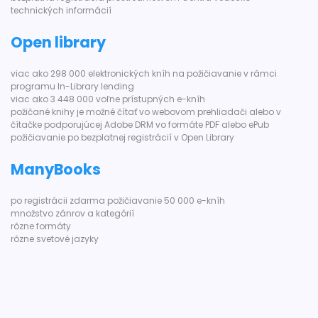
technických informácií
Open library
viac ako 298 000 elektronických kníh na požičiavanie v rámci
programu In-Library lending
viac ako 3 448 000 voľne prístupných e-kníh
požičané knihy je možné čítať vo webovom prehliadači alebo v
čítačke podporujúcej Adobe DRM vo formáte PDF alebo ePub
požičiavanie po bezplatnej registrácií v Open Library
ManyBooks
po registrácii zdarma požičiavanie 50 000 e-kníh
množstvo zánrov a kategórií
rôzne formáty
rôzne svetové jazyky