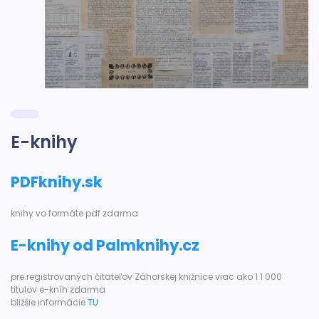
E-knihy
PDFknihy.sk
knihy vo formáte pdf zdarma
E-knihy od Palmknihy.cz
pre registrovaných čitateľov Záhorskej knižnice viac ako 1 1 000
titulov e-kníh zdarma
bližšie informácie
TU