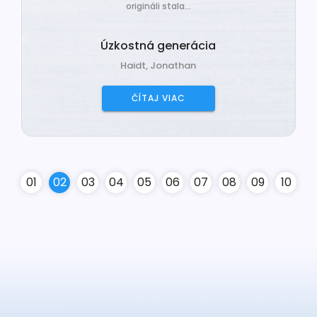
origináli stala...
Úzkostná generácia
Haidt, Jonathan
ČÍTAJ VIAC
0
1
0
2
0
3
0
4
0
5
0
6
0
7
0
8
0
9
10