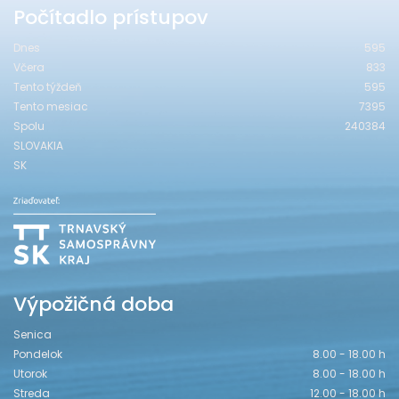
Počítadlo prístupov
Dnes
595
Včera
833
Tento týždeň
595
Tento mesiac
7395
Spolu
240384
SLOVAKIA
SK
Výpožičná doba
Senica
Pondelok
8.00 - 18.00 h
Utorok
8.00 - 18.00 h
Streda
12.00 - 18.00 h