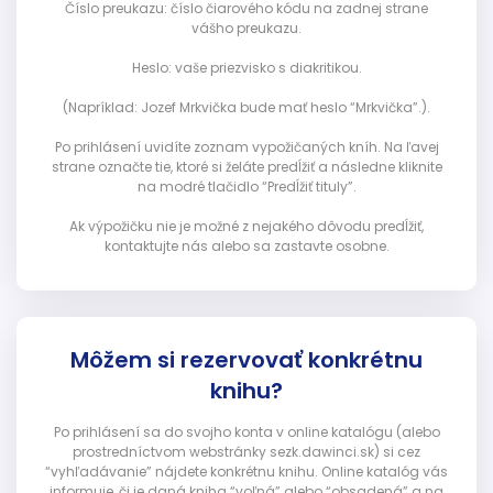
Číslo preukazu: číslo čiarového kódu na zadnej strane
vášho preukazu.
Heslo: vaše priezvisko s diakritikou.
(Napríklad: Jozef Mrkvička bude mať heslo “Mrkvička”.).
Po prihlásení uvidíte zoznam vypožičaných kníh. Na ľavej
strane označte tie, ktoré si želáte predĺžiť a následne kliknite
na modré tlačidlo “Predĺžiť tituly”.
Ak výpožičku nie je možné z nejakého dôvodu predĺžiť,
kontaktujte nás alebo sa zastavte osobne.
Môžem si rezervovať konkrétnu
knihu?
Po prihlásení sa do svojho konta v online katalógu (alebo
prostredníctvom webstránky sezk.dawinci.sk) si cez
“vyhľadávanie” nájdete konkrétnu knihu. Online katalóg vás
informuje, či je daná kniha “voľná” alebo “obsadená” a na