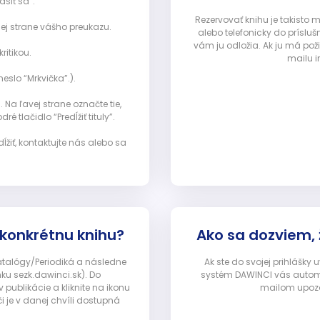
ásiť sa”:
Rezervovať knihu je takisto
ej strane vášho preukazu.
alebo telefonicky do prísluš
vám ju odložia. Ak ju má pož
ritikou.
mailu i
eslo “Mrkvička”.).
Na ľavej strane označte tie,
ré tlačidlo “Predĺžiť tituly”.
ĺžiť, kontaktujte nás alebo sa
 konkrétnu knihu?
Ako sa dozviem,
Katalógy/Periodiká a následne
Ak ste do svojej prihlášky
nku sezk.dawinci.sk). Do
systém DAWINCI vás automa
ublikácie a kliknite na ikonu
mailom upozor
i je v danej chvíli dostupná