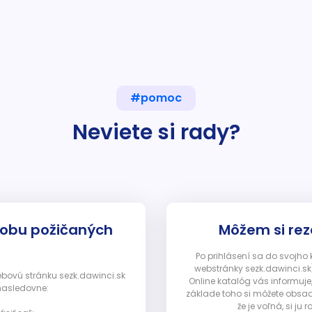
#pomoc
Neviete si rady?
dobu požičaných
Môžem si rez
Po prihlásení sa do svojho
webstránky sezk.dawinci.sk)
webovú stránku sezk.dawinci.sk
Online katalóg vás informuje
nasledovne:
základe toho si môžete obsad
že je voľná, si 