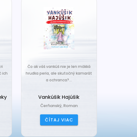
Pozorne sled
ri
Čo ak váš vankúš nie je len mäkká
možno práve 
č ich
hrudka peria, ale skutočný kamarát
z hlbí
a ochranca?...
101 morský
eky
Vankúšik Hajúšik
čo o nic
Čerňanský, Roman
Bogen,
ČÍTAJ VIAC
ČÍ