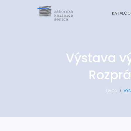
KATALÓG
Výstava vý
Rozprá
ÚVOD
VÝS
-