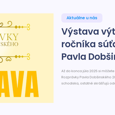
Aktuálne u nás
Výstava výt
ročníka súť
Pavla Dobš
Až do konca júla 2025 si môžete
Rozprávky Pavla Dobšinského 20
schodiska, ostatné skrášľujú odd