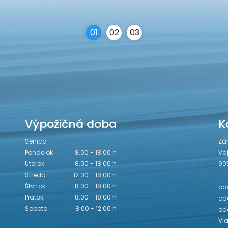
0
1
0
2
0
3
Výpožičná doba
K
Senica
Zá
Pondelok
8.00 - 18.00 h
Va
Utorok
8.00 - 18.00 h
90
Streda
12.00 - 18.00 h
Štvrtok
8.00 - 18.00 h
odd
Piatok
8.00 - 18.00 h
odd
Sobota
8.00 - 12.00 h
od
Vi