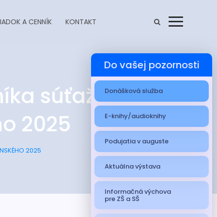
IADOK A CENNÍK
KONTAKT
Menu
Do vašej pozornosti
níka súťaže
Donášková služba
ho 2025
E-knihy/audioknihy
Podujatia v auguste
INSKÉHO 2025
Aktuálna výstava
Informačná výchova
pre ZŠ a SŠ