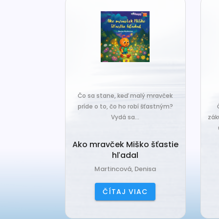
Čo sa stane, keď malý mravček
 nová básnická
príde o to, čo ho robí šťastným?
typický rukopis
Vydá sa...
zák
hravosť...
Ako mravček Miško šťastie
 konca
hľadal
amil
Martincová, Denisa
IAC
ČÍTAJ VIAC