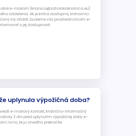
 možné e-mailom (kniznica@zahorskakniznica.eu)
ného oddelenia. Ak je kniha dostupná, knihovníci
ičaný iný čitateľ, budeme vás prostredníctvom e-
nformovať o jej dostupnosti.
 že uplynula výpožičná doba?
 uviedli e-mailový kontakt, knižnično-informačný
ticky 3 dni pred uplynutím výpožičnej doby e-
ní na to, že ju onedlho prekročíte.