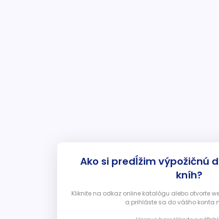
Ako si predĺžim výpožičnú 
kníh?
Kliknite na odkaz online katalógu alebo otvorte 
a prihláste sa do vášho konta 