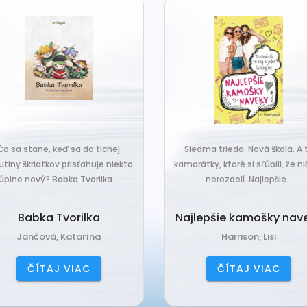
Čo sa stane, keď sa do tichej
Siedma trieda. Nová škola. A t
utiny škriatkov prisťahuje niekto
kamarátky, ktoré si sľúbili, že ni
úplne nový? Babka Tvorilka...
nerozdelí. Najlepšie...
Babka Tvorilka
Najlepšie kamošky nav
Jančová, Katarína
Harrison, Lisi
ČÍTAJ VIAC
ČÍTAJ VIAC