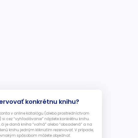
ervovať konkrétnu knihu?
 konta v online katalógu (alebo prostredníctvom
 si cez “vyhľadávanie” nájdete konkrétnu knihu.
, či je daná kniha “voľná” alebo “obsadená” a na
enú knihu jedným kliknutím rezervovať. V prípade,
ju rovnakým spôsobom môžete objednať.