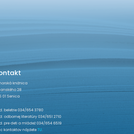
ontakt
horská knižnica
janského 28
5 01 Senica
. beletrie 034/654 3780
. odbornej literatúry 034/651 2710
d. pre deti a mládež 034/654 6519
ac kontaktov nájdete
TU
.