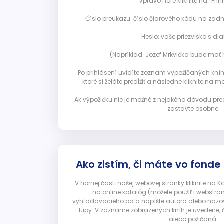
Vpravo hore kliknite na “Prihl
Číslo preukazu: číslo čiarového kódu na zadn
Heslo: vaše priezvisko s diak
(Napríklad: Jozef Mrkvička bude mať h
Po prihlásení uvidíte zoznam vypožičaných kníh. 
ktoré si želáte predĺžiť a následne kliknite na mod
Ak výpožičku nie je možné z nejakého dôvodu pred
zastavte osobne.
Ako zistím, či máte vo fonde
V hornej časti našej webovej stránky kliknite na 
na online katalóg (môžete použiť i webstrá
vyhľadávacieho poľa napíšte autora alebo názov p
lupy. V zázname zobrazených kníh je uvedené, č
alebo požičaná.