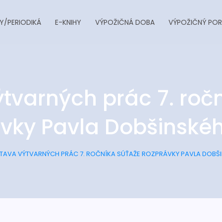
Y/PERIODIKÁ
E-KNIHY
VÝPOŽIČNÁ DOBA
VÝPOŽIČNÝ POR
tvarných prác 7. roč
vky Pavla Dobšinské
TAVA VÝTVARNÝCH PRÁC 7. ROČNÍKA SÚŤAŽE ROZPRÁVKY PAVLA DOBŠ