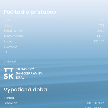
Počítadlo prístupov
Dnes
213
Včera
753
Tento týždeň
2957
Tento mesiac
4465
Spolu
237454
SLOVAKIA
SK
Výpožičná doba
Senica
Pondelok
8.00 - 18.00 h