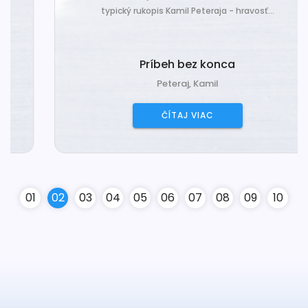
typický rukopis Kamil Peteraja - hravosť...
Príbeh bez konca
Peteraj, Kamil
ČÍTAJ VIAC
0
1
0
2
0
3
0
4
0
5
0
6
0
7
0
8
0
9
10