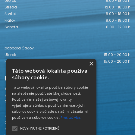
Utorok
8.00 - 18.00 h
Streda
12.00 - 18.00 h
Štvrtok
8.00 - 18.00 h
Piatok
8.00 - 18.00 h
Sobota
8.00 - 12.00 h
pobočka Čáčov
Utorok
15.00 - 20.00 h
Piatok
15.00 - 20.00 h
×
Táto webová lokalita používa
Kontakt
súbory cookie.
Táto webová lokalita používa súbory cookie
Záhorská knižnica
na zlepšenie používateľskej skúsenosti.
Vajanského 28
Používaním našej webovej lokality
905 01 Senica
vyjadrujete súhlas s používaním všetkých
súborov cookie v súlade s našimi zásadami
odd. beletrie 034/654 3780
používania súborov cookie.
Prečítať viac
odd. odbornej literatúry 034/651 2710
NEVYHNUTNE POTREBNÉ
odd. pre deti a mládež 034/654 6519