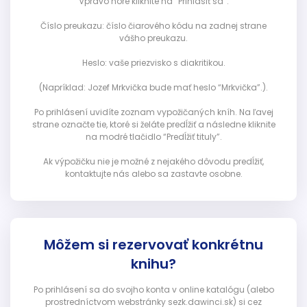
Vpravo hore kliknite na “Prihlásiť sa”:
Číslo preukazu: číslo čiarového kódu na zadnej strane
vášho preukazu.
Heslo: vaše priezvisko s diakritikou.
(Napríklad: Jozef Mrkvička bude mať heslo “Mrkvička”.).
Po prihlásení uvidíte zoznam vypožičaných kníh. Na ľavej
strane označte tie, ktoré si želáte predĺžiť a následne kliknite
na modré tlačidlo “Predĺžiť tituly”.
Ak výpožičku nie je možné z nejakého dôvodu predĺžiť,
kontaktujte nás alebo sa zastavte osobne.
Môžem si rezervovať konkrétnu
knihu?
Po prihlásení sa do svojho konta v online katalógu (alebo
prostredníctvom webstránky sezk.dawinci.sk) si cez