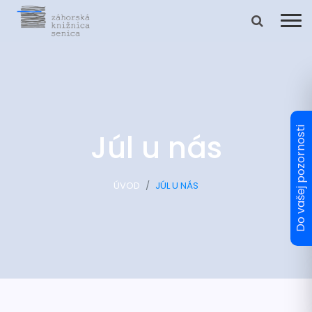
Júl u nás
ÚVOD
JÚL U NÁS