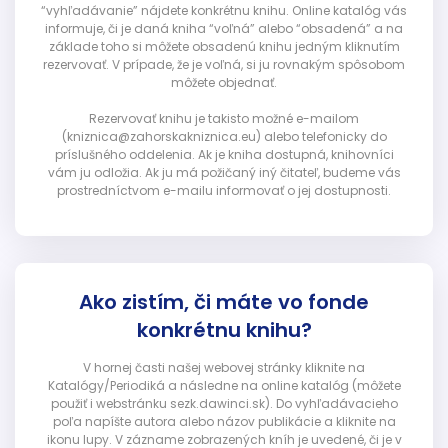
“vyhľadávanie” nájdete konkrétnu knihu. Online katalóg vás
informuje, či je daná kniha “voľná” alebo “obsadená” a na
základe toho si môžete obsadenú knihu jedným kliknutím
rezervovať. V prípade, že je voľná, si ju rovnakým spôsobom
môžete objednať.
Rezervovať knihu je takisto možné e-mailom
(kniznica@zahorskakniznica.eu) alebo telefonicky do
príslušného oddelenia. Ak je kniha dostupná, knihovníci
vám ju odložia. Ak ju má požičaný iný čitateľ, budeme vás
prostredníctvom e-mailu informovať o jej dostupnosti.
Ako zistím, či máte vo fonde
konkrétnu knihu?
V hornej časti našej webovej stránky kliknite na
Katalógy/Periodiká a následne na online katalóg (môžete
použiť i webstránku sezk.dawinci.sk). Do vyhľadávacieho
poľa napíšte autora alebo názov publikácie a kliknite na
ikonu lupy. V zázname zobrazených kníh je uvedené, či je v