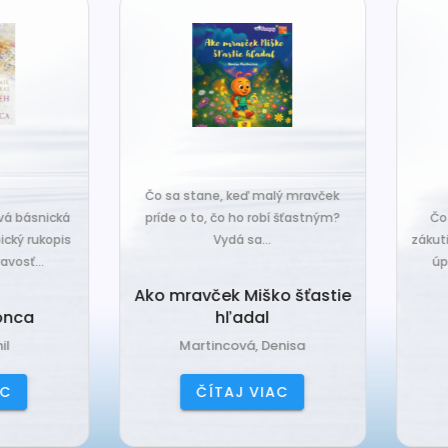
o sa stane, keď malý mravček
íde o to, čo ho robí šťastným?
Čo sa stane, keď sa do tiche
Vydá sa...
zákutiny škriatkov prisťahuje ni
úplne nový? Babka Tvorilka..
o mravček Miško šťastie
hľadal
Babka Tvorilka
Martincová, Denisa
Jančová, Katarína
ČÍTAJ VIAC
ČÍTAJ VIAC