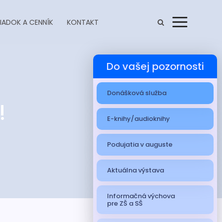
IADOK A CENNÍK
KONTAKT
Menu
Do vašej pozornosti
Donášková služba
!
E-knihy/audioknihy
Podujatia v auguste
Aktuálna výstava
Informačná výchova
pre ZŠ a SŠ