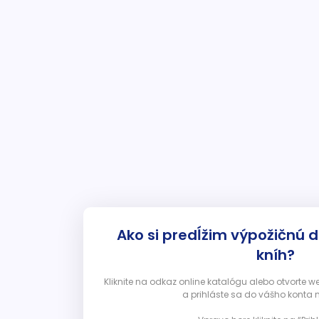
Ako si predĺžim výpožičnú 
kníh?
Kliknite na odkaz online katalógu alebo otvorte 
a prihláste sa do vášho konta 