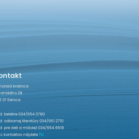
ontakt
horská knižnica
janského 28
5 01 Senica
. beletrie 034/654 3780
. odbornej literatúry 034/651 2710
d. pre deti a mládež 034/654 6519
ac kontaktov nájdete
TU
.