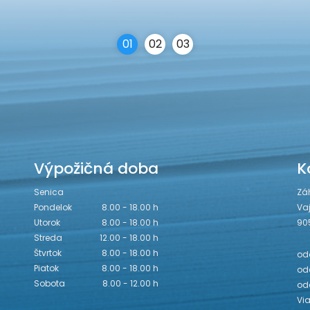
0
1
0
2
0
3
Výpožičná doba
K
Senica
Zá
Pondelok
8.00 - 18.00 h
Va
Utorok
8.00 - 18.00 h
90
Streda
12.00 - 18.00 h
Štvrtok
8.00 - 18.00 h
odd
Piatok
8.00 - 18.00 h
odd
Sobota
8.00 - 12.00 h
od
Vi