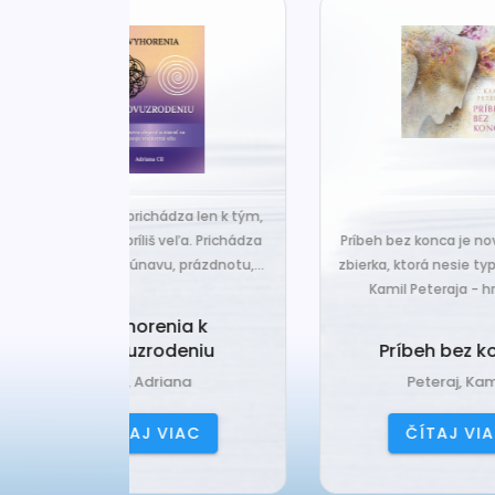
za len k tým,
Č
veľa. Prichádza
Príbeh bez konca je nová básnická
pr
 prázdnotu,...
zbierka, ktorá nesie typický rukopis
Kamil Peteraja - hravosť...
ia k
Ak
deniu
Príbeh bez konca
ana
Peteraj, Kamil
IAC
ČÍTAJ VIAC