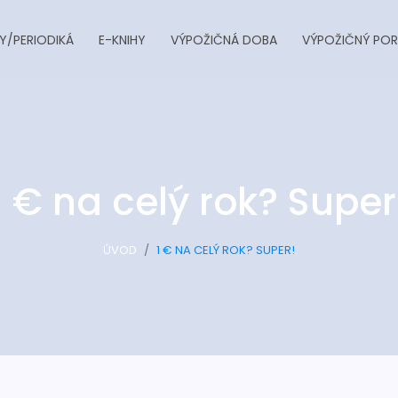
Y/PERIODIKÁ
E-KNIHY
VÝPOŽIČNÁ DOBA
VÝPOŽIČNÝ POR
1 € na celý rok? Super
ÚVOD
1 € NA CELÝ ROK? SUPER!