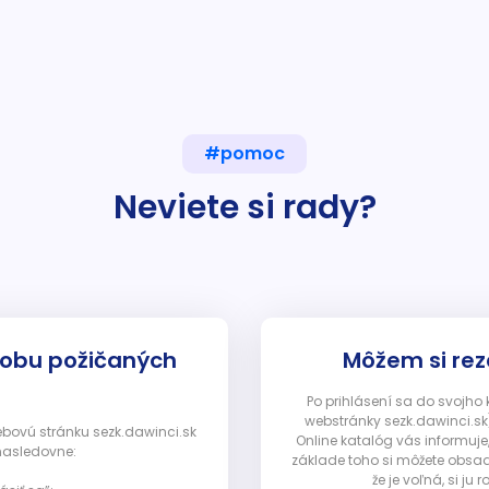
#pomoc
Neviete si rady?
dobu požičaných
Môžem si rez
Po prihlásení sa do svojho
webstránky sezk.dawinci.sk)
webovú stránku sezk.dawinci.sk
Online katalóg vás informuje
nasledovne:
základe toho si môžete obsad
že je voľná, si 