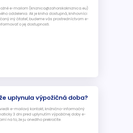
 možné e-mailom (kniznica@zahorskakniznica.eu)
ného oddelenia. Ak je kniha dostupná, knihovníci
ičaný iný čitateľ, budeme vás prostredníctvom e-
nformovať o jej dostupnosti.
 že uplynula výpožičná doba?
 uviedli e-mailový kontakt, knižnično-informačný
ticky 3 dni pred uplynutím výpožičnej doby e-
ní na to, že ju onedlho prekročíte.