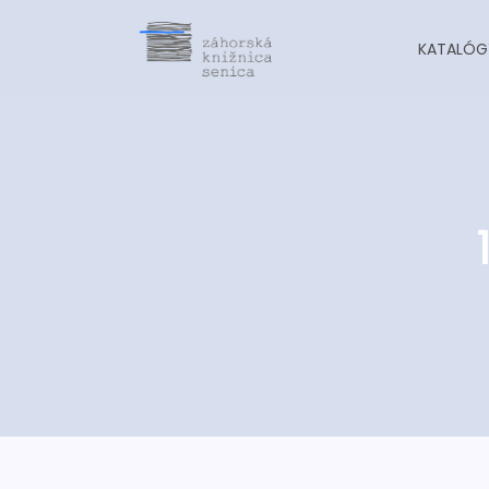
KATALÓG
-