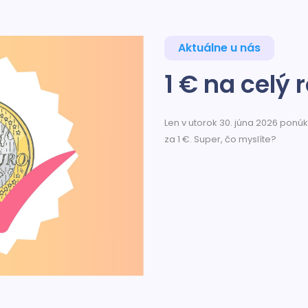
Aktuálne u nás
1 € na celý 
Len v utorok 30. júna 2026 pon
za 1 €. Super, čo myslíte?