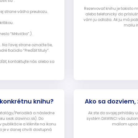
ásiť sa”:
Rezervovať knihu je takisto
ej strane vášho preukazu.
alebo telefonicky do prísluš
vám ju odložia. Ak ju má pož
ritikou.
mailu i
eslo “Mrkvička”.).
Na ľavej strane označte tie,
ré tlačidlo “Predĺžiť tituly”.
ĺžiť, kontaktujte nás alebo sa
 konkrétnu knihu?
Ako sa dozviem,
Katalógy/Periodiká a následne
Ak ste do svojej prihlášky
nku sezk.dawinci.sk). Do
systém DAWINCI vás automa
ublikácie a kliknite na ikonu
mailom upozor
i je v danej chvíli dostupná