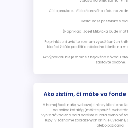
Vpravo hore kliknite na “Prihl
Číslo preukazu: číslo čiarového kódu na zadn
Heslo: vaše priezvisko s diak
(Napríklad: Jozef Mrkvička bude mať h
Po prihlásení uvidíte zoznam vypožičaných kníh. 
ktoré si želáte predĺžiť a následne kliknite na mod
Ak výpožičku nie je možné z nejakého dôvodu pred
zastavte osobne.
Ako zistím, či máte vo fonde
V hornej časti našej webovej stránky kliknite na 
na online katalóg (môžete použiť i webstrá
vyhľadávacieho poľa napíšte autora alebo názov p
lupy. V zázname zobrazených kníh je uvedené, č
alebo požičaná.