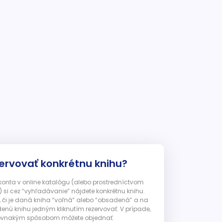
ervovať konkrétnu knihu?
 konta v online katalógu (alebo prostredníctvom
 si cez “vyhľadávanie” nájdete konkrétnu knihu.
, či je daná kniha “voľná” alebo “obsadená” a na
enú knihu jedným kliknutím rezervovať. V prípade,
ju rovnakým spôsobom môžete objednať.