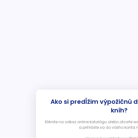
Ako si predĺžim výpožičnú 
kníh?
Kliknite na odkaz online katalógu alebo otvorte 
a prihláste sa do vášho konta 