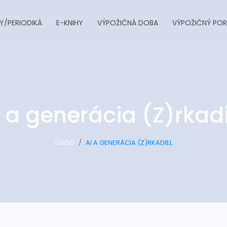
Y/PERIODIKÁ
E-KNIHY
VÝPOŽIČNÁ DOBA
VÝPOŽIČNÝ POR
I a generácia (Z)rkadi
ÚVOD
AI A GENERÁCIA (Z)RKADIEL