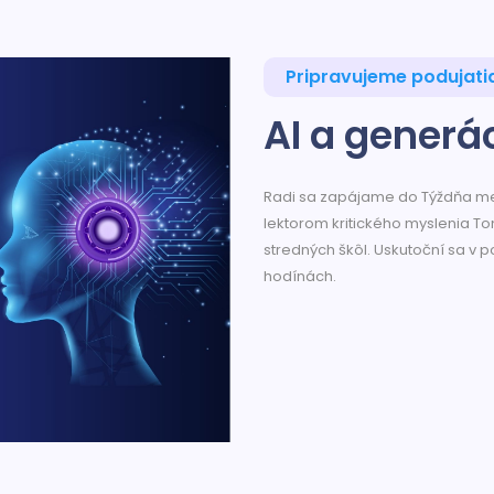
Pripravujeme podujati
AI a generá
Radi sa zapájame do Týždňa med
lektorom kritického myslenia T
stredných škôl. Uskutoční sa v 
hodínách.