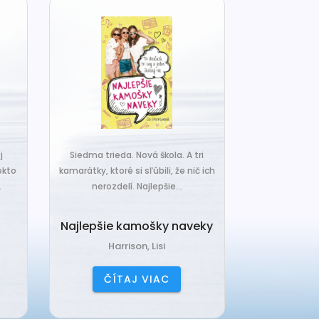
j
Siedma trieda. Nová škola. A tri
Čo ak váš van
ekto
kamarátky, ktoré si sľúbili, že nič ich
hrudka peria,
.
nerozdelí. Najlepšie...
a o
Najlepšie kamošky naveky
Vankú
Harrison, Lisi
Čerňa
ČÍTAJ VIAC
ČÍ