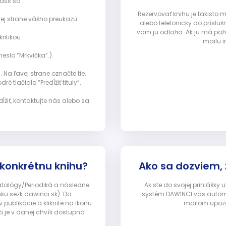
ásiť sa”:
Rezervovať knihu je takisto
ej strane vášho preukazu.
alebo telefonicky do prísluš
vám ju odložia. Ak ju má pož
ritikou.
mailu i
eslo “Mrkvička”.).
Na ľavej strane označte tie,
ré tlačidlo “Predĺžiť tituly”.
ĺžiť, kontaktujte nás alebo sa
 konkrétnu knihu?
Ako sa dozviem,
Katalógy/Periodiká a následne
Ak ste do svojej prihlášky
nku sezk.dawinci.sk). Do
systém DAWINCI vás automa
ublikácie a kliknite na ikonu
mailom upozor
i je v danej chvíli dostupná