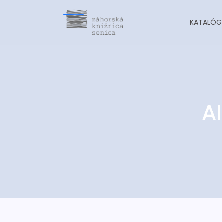
KATALÓG
A
-