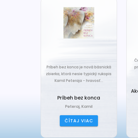
za len k tým,
Č
veľa. Prichádza
Príbeh bez konca je nová básnická
pr
 prázdnotu,...
zbierka, ktorá nesie typický rukopis
Kamil Peteraja - hravosť...
ia k
Ak
deniu
Príbeh bez konca
ana
Peteraj, Kamil
IAC
ČÍTAJ VIAC