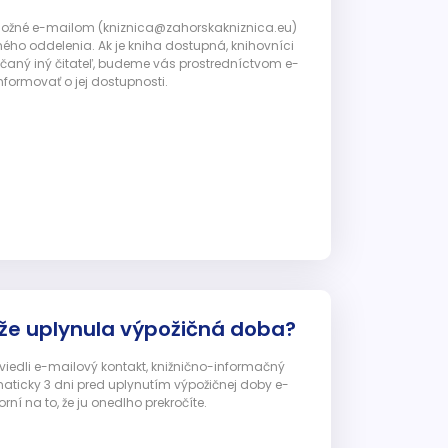
 možné e-mailom (kniznica@zahorskakniznica.eu)
ného oddelenia. Ak je kniha dostupná, knihovníci
ičaný iný čitateľ, budeme vás prostredníctvom e-
nformovať o jej dostupnosti.
 že uplynula výpožičná doba?
 uviedli e-mailový kontakt, knižnično-informačný
ticky 3 dni pred uplynutím výpožičnej doby e-
ní na to, že ju onedlho prekročíte.