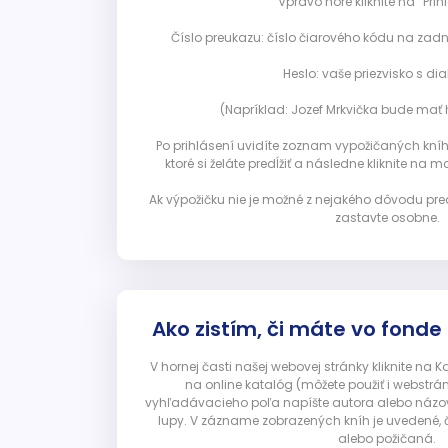
Vpravo hore kliknite na “Prihl
Číslo preukazu: číslo čiarového kódu na zadn
Heslo: vaše priezvisko s diak
(Napríklad: Jozef Mrkvička bude mať h
Po prihlásení uvidíte zoznam vypožičaných kníh. 
ktoré si želáte predĺžiť a následne kliknite na mod
Ak výpožičku nie je možné z nejakého dôvodu pred
zastavte osobne.
Ako zistím, či máte vo fonde
V hornej časti našej webovej stránky kliknite na 
na online katalóg (môžete použiť i webstrá
vyhľadávacieho poľa napíšte autora alebo názov p
lupy. V zázname zobrazených kníh je uvedené, č
alebo požičaná.