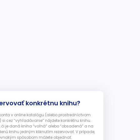
ervovať konkrétnu knihu?
 konta v online katalógu (alebo prostredníctvom
 si cez “vyhľadávanie” nájdete konkrétnu knihu.
, či je daná kniha “voľná” alebo “obsadená” a na
enú knihu jedným kliknutím rezervovať. V prípade,
ju rovnakým spôsobom môžete objednať.