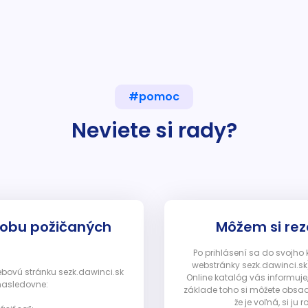
#pomoc
Neviete si rady?
dobu požičaných
Môžem si rez
Po prihlásení sa do svojho
webstránky sezk.dawinci.sk)
webovú stránku sezk.dawinci.sk
Online katalóg vás informuje
nasledovne:
základe toho si môžete obsad
že je voľná, si 