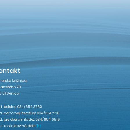
ontakt
horská knižnica
janského 28
5 01 Senica
. beletrie 034/654 3780
. odbornej literatúry 034/651 2710
d. pre deti a mládež 034/654 6519
ac kontaktov nájdete
TU
.