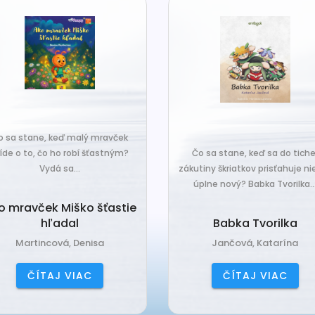
o sa stane, keď malý mravček
íde o to, čo ho robí šťastným?
Čo sa stane, keď sa do tiche
Vydá sa...
zákutiny škriatkov prisťahuje ni
úplne nový? Babka Tvorilka..
o mravček Miško šťastie
hľadal
Babka Tvorilka
Martincová, Denisa
Jančová, Katarína
ČÍTAJ VIAC
ČÍTAJ VIAC