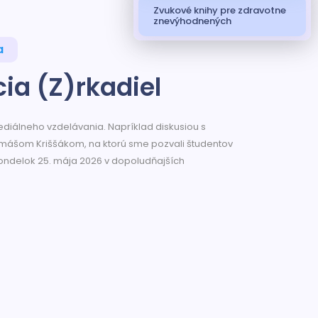
Zvukové knihy pre zdravotne
znevýhodnených
a
cia (Z)rkadiel
iálneho vzdelávania. Napríklad diskusiou s
omášom Kriššákom, na ktorú sme pozvali študentov
pondelok 25. mája 2026 v dopoludňajších