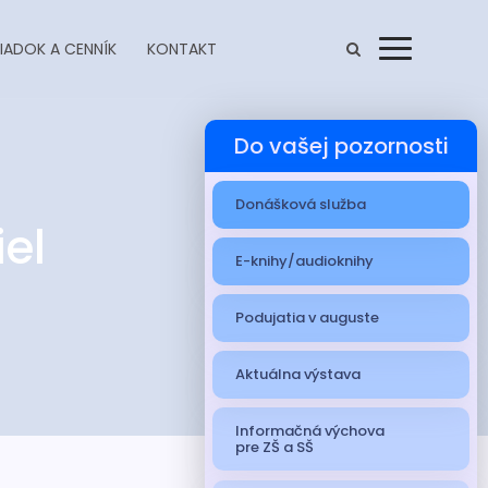
IADOK A CENNÍK
KONTAKT
Menu
Do vašej pozornosti
Donášková služba
el
E-knihy/audioknihy
Podujatia v auguste
Aktuálna výstava
Informačná výchova
pre ZŠ a SŠ