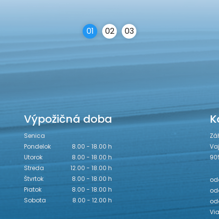
0
1
0
2
0
3
Výpožičná doba
K
Senica
Zá
Pondelok
8.00 - 18.00 h
Va
Utorok
8.00 - 18.00 h
90
Streda
12.00 - 18.00 h
Štvrtok
8.00 - 18.00 h
odd
Piatok
8.00 - 18.00 h
odd
Sobota
8.00 - 12.00 h
od
Vi