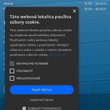
Utorok
15.00 - 20.00 h
×
Piatok
15.00 - 20.00 h
Táto webová lokalita používa
Kontakt
súbory cookie.
Táto webová lokalita používa súbory cookie
Záhorská knižnica
na zlepšenie používateľskej skúsenosti.
Vajanského 28
Používaním našej webovej lokality
905 01 Senica
vyjadrujete súhlas s používaním všetkých
súborov cookie v súlade s našimi zásadami
odd. beletrie 034/654 3780
používania súborov cookie.
Prečítať viac
odd. odbornej literatúry 034/651 2710
NEVYHNUTNE POTREBNÉ
odd. pre deti a mládež 034/654 6519
Viac kontaktov nájdete
TU
.
VÝKONNOSŤ
NEKLASIFIKOVANÉ
PRIJAŤ VŠETKO
ODMIETNUŤ VŠETKO
ZOBRAZIŤ PODROBNOSTI