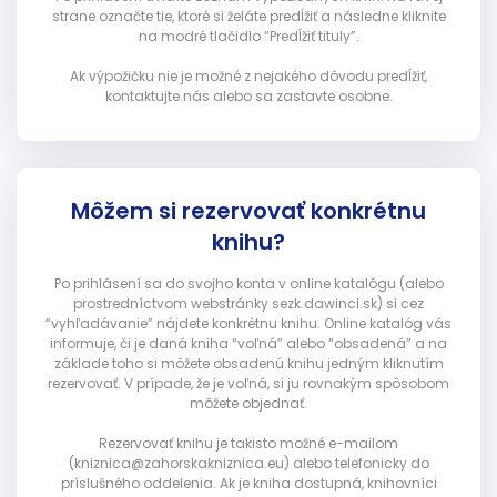
strane označte tie, ktoré si želáte predĺžiť a následne kliknite
na modré tlačidlo “Predĺžiť tituly”.
Ak výpožičku nie je možné z nejakého dôvodu predĺžiť,
kontaktujte nás alebo sa zastavte osobne.
Môžem si rezervovať konkrétnu
knihu?
Po prihlásení sa do svojho konta v online katalógu (alebo
prostredníctvom webstránky sezk.dawinci.sk) si cez
“vyhľadávanie” nájdete konkrétnu knihu. Online katalóg vás
informuje, či je daná kniha “voľná” alebo “obsadená” a na
základe toho si môžete obsadenú knihu jedným kliknutím
rezervovať. V prípade, že je voľná, si ju rovnakým spôsobom
môžete objednať.
Rezervovať knihu je takisto možné e-mailom
(kniznica@zahorskakniznica.eu) alebo telefonicky do
príslušného oddelenia. Ak je kniha dostupná, knihovníci