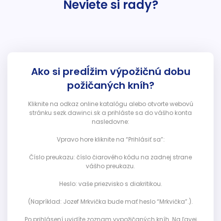
Neviete si rady?
Ako si predĺžim výpožičnú dobu
požičaných kníh?
Kliknite na odkaz online katalógu alebo otvorte webovú
stránku sezk.dawinci.sk a prihláste sa do vášho konta
nasledovne:
Vpravo hore kliknite na “Prihlásiť sa”:
Číslo preukazu: číslo čiarového kódu na zadnej strane
vášho preukazu.
Heslo: vaše priezvisko s diakritikou.
(Napríklad: Jozef Mrkvička bude mať heslo “Mrkvička”.).
Po prihlásení uvidíte zoznam vypožičaných kníh. Na ľavej