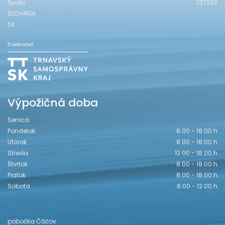
Spolu
237292
SLOVAKIA
SK
Výpožičná doba
Senica
Pondelok
8.00 - 18.00 h
Utorok
8.00 - 18.00 h
Streda
12.00 - 18.00 h
Štvrtok
8.00 - 18.00 h
Piatok
8.00 - 18.00 h
Sobota
8.00 - 12.00 h
pobočka Čáčov