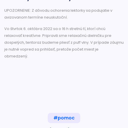
UPOZORNENIE: Z dôvodu ochorenia lektorky sa podujatie v
avizovanom termíne neuskutoční.
Vo štvrtok 6. októbra 2022 sa o 16 h stretnú tí, ktorí chcú
relaxovať kreatívne. Pripravili sme relaxačnú dielničku pre
dospelých, tentoraz budeme pliesť z puff vlny. V prípade záujmu
je nutné vopred sa prihlásiť, pretože počet miest je
obmedzený.
#pomoc