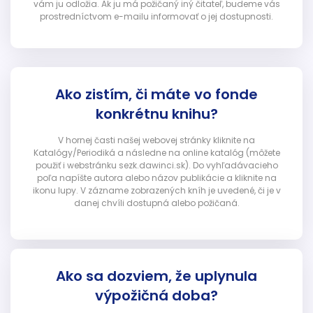
vám ju odložia. Ak ju má požičaný iný čitateľ, budeme vás
prostredníctvom e-mailu informovať o jej dostupnosti.
Ako zistím, či máte vo fonde
konkrétnu knihu?
V hornej časti našej webovej stránky kliknite na
Katalógy/Periodiká a následne na online katalóg (môžete
použiť i webstránku sezk.dawinci.sk). Do vyhľadávacieho
poľa napíšte autora alebo názov publikácie a kliknite na
ikonu lupy. V zázname zobrazených kníh je uvedené, či je v
danej chvíli dostupná alebo požičaná.
Ako sa dozviem, že uplynula
výpožičná doba?