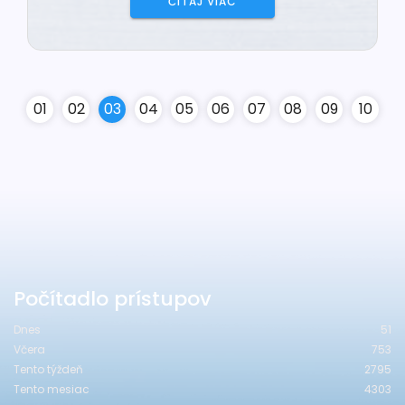
ČÍTAJ VIAC
0
1
0
2
0
3
0
4
0
5
0
6
0
7
0
8
0
9
10
Počítadlo prístupov
Dnes
51
Včera
753
Tento týždeň
2795
Tento mesiac
4303