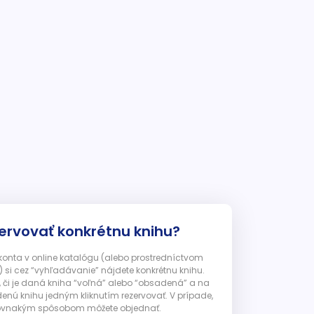
ervovať konkrétnu knihu?
 konta v online katalógu (alebo prostredníctvom
 si cez “vyhľadávanie” nájdete konkrétnu knihu.
, či je daná kniha “voľná” alebo “obsadená” a na
enú knihu jedným kliknutím rezervovať. V prípade,
ju rovnakým spôsobom môžete objednať.