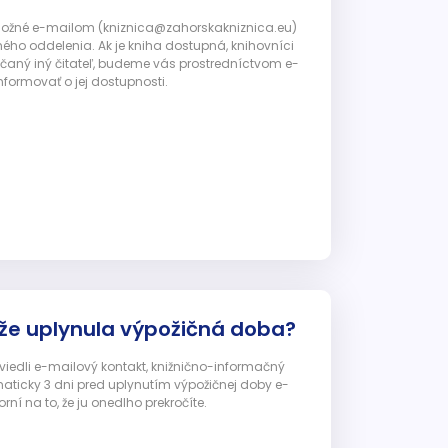
 možné e-mailom (kniznica@zahorskakniznica.eu)
ného oddelenia. Ak je kniha dostupná, knihovníci
ičaný iný čitateľ, budeme vás prostredníctvom e-
nformovať o jej dostupnosti.
 že uplynula výpožičná doba?
 uviedli e-mailový kontakt, knižnično-informačný
ticky 3 dni pred uplynutím výpožičnej doby e-
ní na to, že ju onedlho prekročíte.