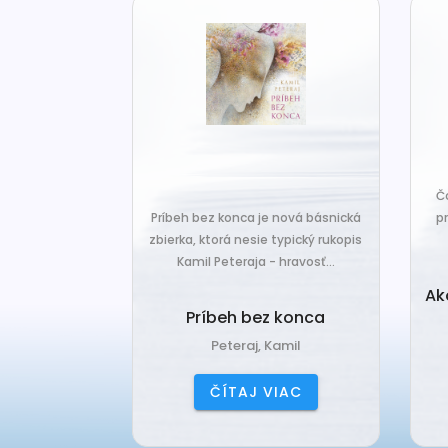
za len k tým,
Č
veľa. Prichádza
Príbeh bez konca je nová básnická
pr
 prázdnotu,...
zbierka, ktorá nesie typický rukopis
Kamil Peteraja - hravosť...
ia k
Ak
deniu
Príbeh bez konca
ana
Peteraj, Kamil
IAC
ČÍTAJ VIAC