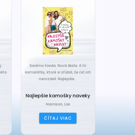
j
Siedma trieda. Nová škola. A tri
Čo ak váš van
ekto
kamarátky, ktoré si sľúbili, že nič ich
hrudka peria,
.
nerozdelí. Najlepšie...
a o
Najlepšie kamošky naveky
Vankú
Harrison, Lisi
Čerňa
ČÍTAJ VIAC
ČÍ