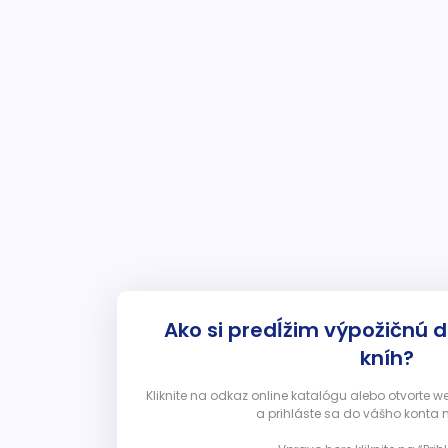
Ako si predĺžim výpožičnú 
kníh?
Kliknite na odkaz online katalógu alebo otvorte 
a prihláste sa do vášho konta 