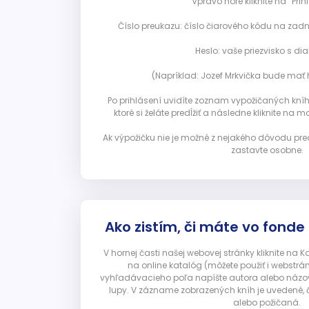
Vpravo hore kliknite na “Prihl
Číslo preukazu: číslo čiarového kódu na zadn
Heslo: vaše priezvisko s diak
(Napríklad: Jozef Mrkvička bude mať h
Po prihlásení uvidíte zoznam vypožičaných kníh. 
ktoré si želáte predĺžiť a následne kliknite na mod
Ak výpožičku nie je možné z nejakého dôvodu pred
zastavte osobne.
Ako zistím, či máte vo fonde
V hornej časti našej webovej stránky kliknite na 
na online katalóg (môžete použiť i webstrá
vyhľadávacieho poľa napíšte autora alebo názov p
lupy. V zázname zobrazených kníh je uvedené, č
alebo požičaná.