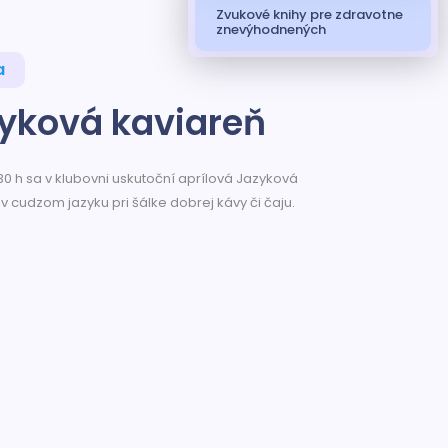
Zvukové knihy pre zdravotne
znevýhodnených
a
zyková kaviareň
30 h sa v klubovni uskutoční aprílová Jazyková
v cudzom jazyku pri šálke dobrej kávy či čaju.