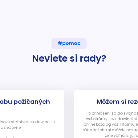
#pomoc
Neviete si rady?
dobu požičaných
Môžem si rez
Po prihlásení sa do svojho
webstránky sezk.dawinci.sk)
webovú stránku sezk.dawinci.sk
Online katalóg vás informuje
nasledovne:
základe toho si môžete obsad
že je voľná, si 