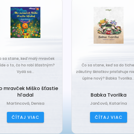
o sa stane, keď malý mravček
íde o to, čo ho robí šťastným?
Čo sa stane, keď sa do tiche
Vydá sa...
zákutiny škriatkov prisťahuje ni
úplne nový? Babka Tvorilka..
o mravček Miško šťastie
hľadal
Babka Tvorilka
Martincová, Denisa
Jančová, Katarína
ČÍTAJ VIAC
ČÍTAJ VIAC