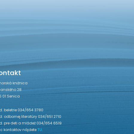
ontakt
horská knižnica
janského 28
5 01 Senica
. beletrie 034/654 3780
. odbornej literatúry 034/651 2710
d. pre deti a mládež 034/654 6519
ac kontaktov nájdete
TU
.