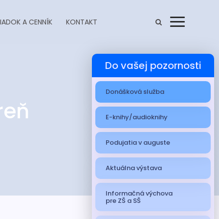
IADOK A CENNÍK
KONTAKT
Menu
Do vašej pozornosti
Donášková služba
reň
E-knihy/audioknihy
Podujatia v auguste
Aktuálna výstava
Informačná výchova
pre ZŠ a SŠ