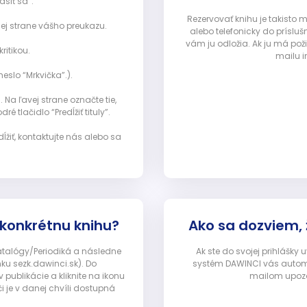
ásiť sa”:
Rezervovať knihu je takisto
ej strane vášho preukazu.
alebo telefonicky do prísluš
vám ju odložia. Ak ju má pož
ritikou.
mailu i
eslo “Mrkvička”.).
Na ľavej strane označte tie,
ré tlačidlo “Predĺžiť tituly”.
ĺžiť, kontaktujte nás alebo sa
 konkrétnu knihu?
Ako sa dozviem,
Katalógy/Periodiká a následne
Ak ste do svojej prihlášky
nku sezk.dawinci.sk). Do
systém DAWINCI vás automa
ublikácie a kliknite na ikonu
mailom upozor
i je v danej chvíli dostupná