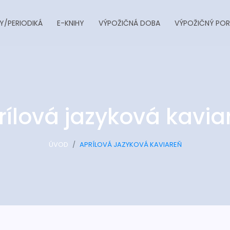
Y/PERIODIKÁ
E-KNIHY
VÝPOŽIČNÁ DOBA
VÝPOŽIČNÝ POR
rílová jazyková kavia
ÚVOD
APRÍLOVÁ JAZYKOVÁ KAVIAREŇ