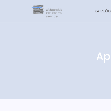
KATALÓG
Ap
-