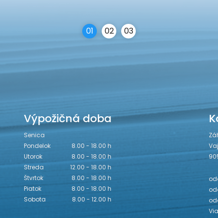
0
1
0
2
0
3
Výpožičná doba
K
Senica
Zá
Pondelok
8.00 - 18.00 h
Va
Utorok
8.00 - 18.00 h
90
Streda
12.00 - 18.00 h
Štvrtok
8.00 - 18.00 h
odd
Piatok
8.00 - 18.00 h
odd
Sobota
8.00 - 12.00 h
od
Vi