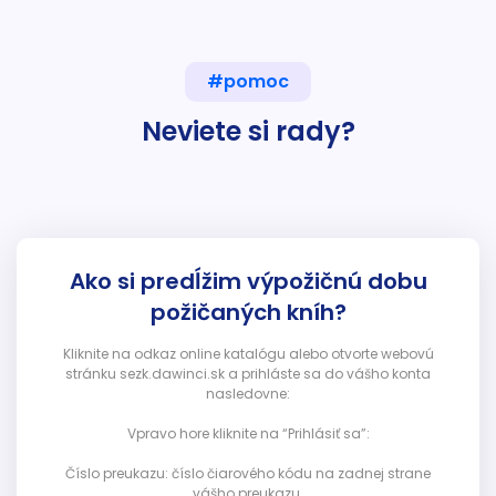
#pomoc
Neviete si rady?
Ako si predĺžim výpožičnú dobu
požičaných kníh?
Kliknite na odkaz online katalógu alebo otvorte webovú
stránku sezk.dawinci.sk a prihláste sa do vášho konta
nasledovne:
Vpravo hore kliknite na “Prihlásiť sa”:
Číslo preukazu: číslo čiarového kódu na zadnej strane
vášho preukazu.