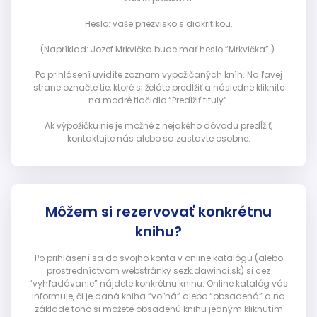
Heslo: vaše priezvisko s diakritikou.
(Napríklad: Jozef Mrkvička bude mať heslo “Mrkvička”.).
Po prihlásení uvidíte zoznam vypožičaných kníh. Na ľavej
strane označte tie, ktoré si želáte predĺžiť a následne kliknite
na modré tlačidlo “Predĺžiť tituly”.
Ak výpožičku nie je možné z nejakého dôvodu predĺžiť,
kontaktujte nás alebo sa zastavte osobne.
Môžem si rezervovať konkrétnu
knihu?
Po prihlásení sa do svojho konta v online katalógu (alebo
prostredníctvom webstránky sezk.dawinci.sk) si cez
“vyhľadávanie” nájdete konkrétnu knihu. Online katalóg vás
informuje, či je daná kniha “voľná” alebo “obsadená” a na
základe toho si môžete obsadenú knihu jedným kliknutím