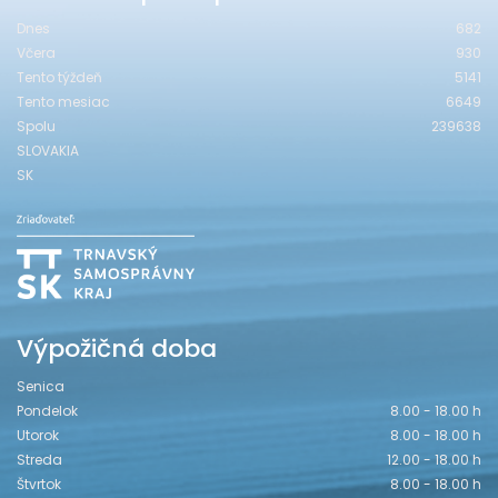
Dnes
682
Včera
930
Tento týždeň
5141
Tento mesiac
6649
Spolu
239638
SLOVAKIA
SK
Výpožičná doba
Senica
Pondelok
8.00 - 18.00 h
Utorok
8.00 - 18.00 h
Streda
12.00 - 18.00 h
Štvrtok
8.00 - 18.00 h