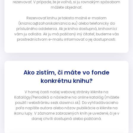
rezervovať. V prípade, že je voľná, si ju rovnakým spôsobom
môžete objednať.
Rezervovať knihu je takisto možné e-mailom
(kniznica@zahorskakniznica.eu) alebo telefonicky do
príslušného oddelenia. Ak je kniha dostupná, knihovníci
vám ju odložia. Ak ju má požičaný iný čitateľ, budeme vás
prostredníctvom e-mailu informovať o jej dostupnosti.
Ako zistím, či máte vo fonde
konkrétnu knihu?
V hornej časti našej webovej stránky kliknite na
Katalógy/Periodiká a následne na online katalóg (môžete
použiť i webstránku sezk.dawinci.sk). Do vyhľadávacieho
poľa napíšte autora alebo názov publikácie a kliknite na
ikonu lupy. V zázname zobrazených kníh je uvedené, či je v
danej chvíli dostupná alebo požičaná.