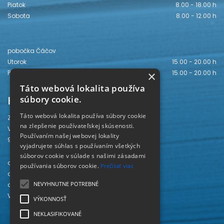
Piatok
8.00 - 18.00 h
Sobota
8.00 - 12.00 h
pobočka Čáčov
Utorok
15.00 - 20.00 h
Piatok
15.00 - 20.00 h
×
Táto webová lokalita používa
Kontakt
súbory cookie.
Táto webová lokalita používa súbory cookie
Záhorská knižnica
na zlepšenie používateľskej skúsenosti.
Vajanského 28
Používaním našej webovej lokality
905 01 Senica
vyjadrujete súhlas s používaním všetkých
súborov cookie v súlade s našimi zásadami
odd. beletrie 034/654 3780
používania súborov cookie.
Prečítať viac
odd. odbornej literatúry 034/651 2710
NEVYHNUTNE POTREBNÉ
odd. pre deti a mládež 034/654 6519
Viac kontaktov nájdete
TU
.
VÝKONNOSŤ
NEKLASIFIKOVANÉ