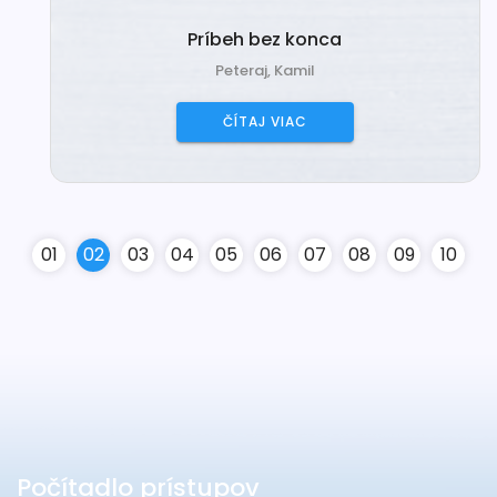
Príbeh bez konca
Peteraj, Kamil
ČÍTAJ VIAC
0
1
0
2
0
3
0
4
0
5
0
6
0
7
0
8
0
9
10
Počítadlo prístupov