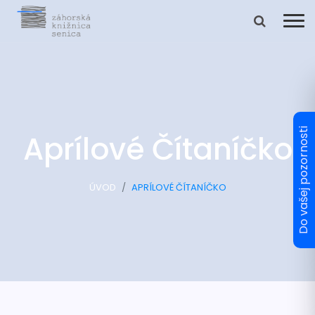
Aprílové Čítaníčko
ÚVOD
APRÍLOVÉ ČÍTANÍČKO