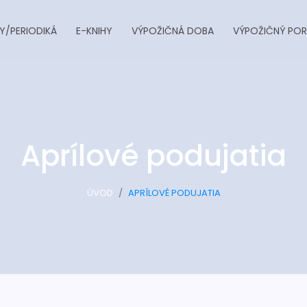
Y/PERIODIKÁ
E-KNIHY
VÝPOŽIČNÁ DOBA
VÝPOŽIČNÝ POR
Aprílové podujatia
ÚVOD
APRÍLOVÉ PODUJATIA