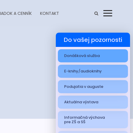
IADOK A CENNÍK
KONTAKT
Menu
Do vašej pozornosti
Donášková služba
E-knihy/audioknihy
Podujatia v auguste
Aktuálna výstava
Informačná výchova
pre ZŠ a SŠ