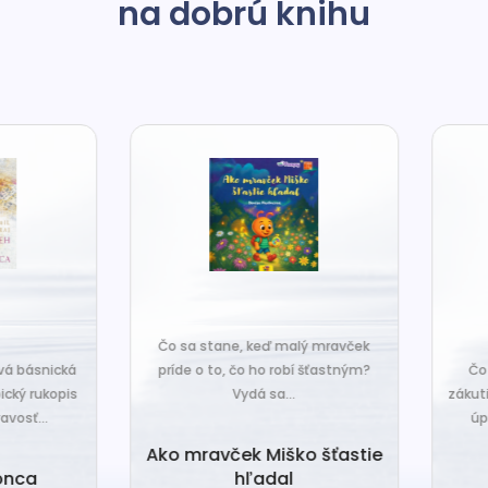
na dobrú knihu
o sa stane, keď malý mravček
íde o to, čo ho robí šťastným?
Čo sa stane, keď sa do tiche
Vydá sa...
zákutiny škriatkov prisťahuje ni
úplne nový? Babka Tvorilka..
o mravček Miško šťastie
hľadal
Babka Tvorilka