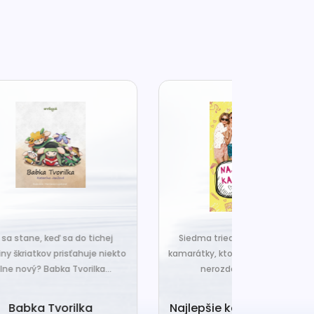
j
Siedma trieda. Nová škola. A tri
Čo ak váš van
ekto
kamarátky, ktoré si sľúbili, že nič ich
hrudka peria,
.
nerozdelí. Najlepšie...
a o
Najlepšie kamošky naveky
Vankú