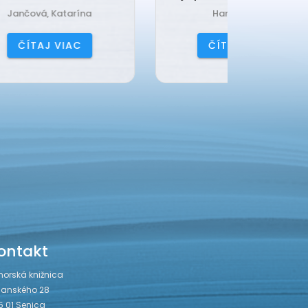
Harrison, Lisi
Čerňa
ČÍTAJ VIAC
ČÍ
ontakt
horská knižnica
janského 28
5 01 Senica