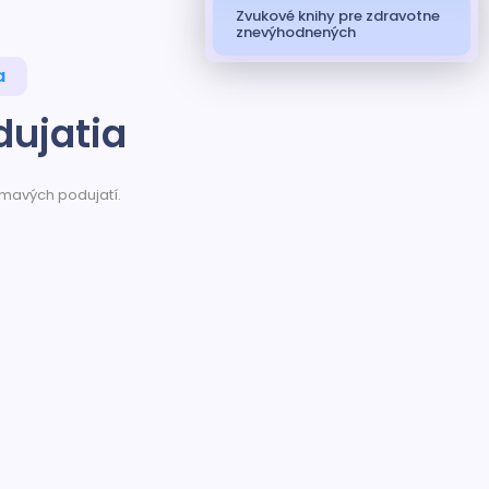
Zvukové knihy pre zdravotne
znevýhodnených
a
dujatia
jímavých podujatí.