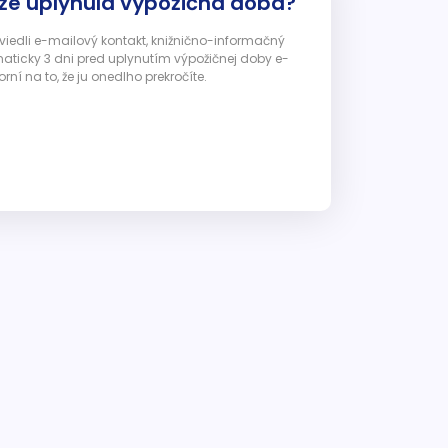
 že uplynula výpožičná doba?
 uviedli e-mailový kontakt, knižnično-informačný
ticky 3 dni pred uplynutím výpožičnej doby e-
ní na to, že ju onedlho prekročíte.