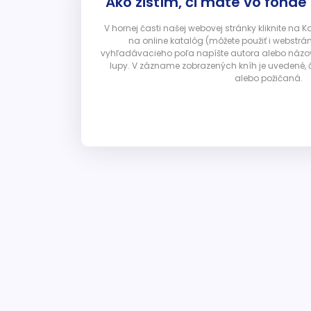
Ako zistím, či máte vo fonde
V hornej časti našej webovej stránky kliknite na 
na online katalóg (môžete použiť i webstrá
vyhľadávacieho poľa napíšte autora alebo názov p
lupy. V zázname zobrazených kníh je uvedené, č
alebo požičaná.