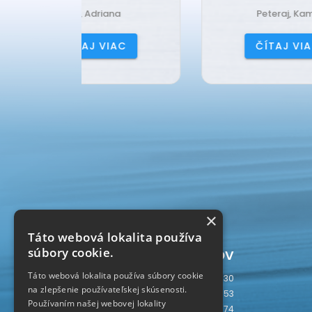
ana
Peteraj, Kamil
IAC
ČÍTAJ VIAC
×
Táto webová lokalita používa
Počítadlo prístupov
súbory cookie.
Táto webová lokalita používa súbory cookie
Dnes
130
na zlepšenie používateľskej skúsenosti.
Včera
753
Používaním našej webovej lokality
Tento týždeň
2874