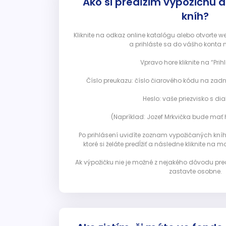
Ako si predĺžim výpožičnú 
kníh?
Kliknite na odkaz online katalógu alebo otvorte 
a prihláste sa do vášho konta 
Vpravo hore kliknite na “Prihl
Číslo preukazu: číslo čiarového kódu na zadn
Heslo: vaše priezvisko s diak
(Napríklad: Jozef Mrkvička bude mať h
Po prihlásení uvidíte zoznam vypožičaných kníh. 
ktoré si želáte predĺžiť a následne kliknite na mod
Ak výpožičku nie je možné z nejakého dôvodu pred
zastavte osobne.