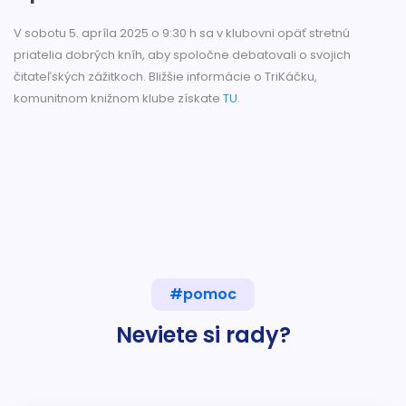
V sobotu 5. apríla 2025 o 9:30 h sa v klubovni opäť stretnú
priatelia dobrých kníh, aby spoločne debatovali o svojich
čitateľských zážitkoch. Bližšie informácie o TriKáčku,
komunitnom knižnom klube získate
TU
.
#pomoc
Neviete si rady?