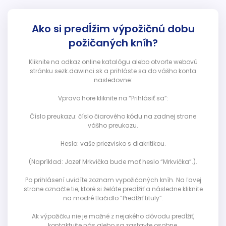
Ako si predĺžim výpožičnú dobu
požičaných kníh?
Kliknite na odkaz online katalógu alebo otvorte webovú
stránku sezk.dawinci.sk a prihláste sa do vášho konta
nasledovne:
Vpravo hore kliknite na “Prihlásiť sa”:
Číslo preukazu: číslo čiarového kódu na zadnej strane
vášho preukazu.
Heslo: vaše priezvisko s diakritikou.
(Napríklad: Jozef Mrkvička bude mať heslo “Mrkvička”.).
Po prihlásení uvidíte zoznam vypožičaných kníh. Na ľavej
strane označte tie, ktoré si želáte predĺžiť a následne kliknite
na modré tlačidlo “Predĺžiť tituly”.
Ak výpožičku nie je možné z nejakého dôvodu predĺžiť,
kontaktujte nás alebo sa zastavte osobne.