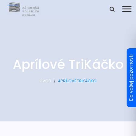
Aprílové TriKáčko
ÚVOD
APRÍLOVÉ TRIKÁČKO