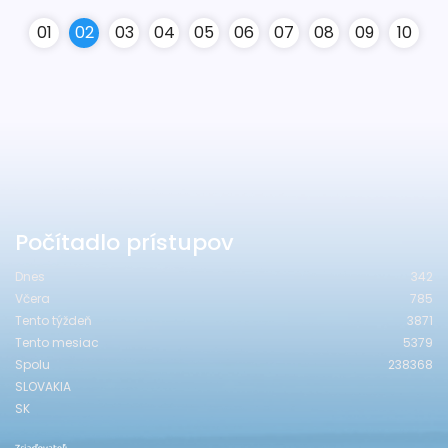
0
1
0
2
0
3
0
4
0
5
0
6
0
7
0
8
0
9
10
Počítadlo prístupov
Dnes
342
Včera
785
Tento týždeň
3871
Tento mesiac
5379
Spolu
238368
SLOVAKIA
SK