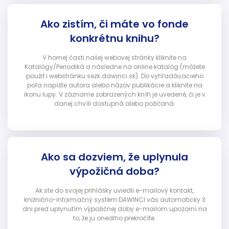
Ako zistím, či máte vo fonde
konkrétnu knihu?
V hornej časti našej webovej stránky kliknite na
Katalógy/Periodiká a následne na online katalóg (môžete
použiť i webstránku sezk.dawinci.sk). Do vyhľadávacieho
poľa napíšte autora alebo názov publikácie a kliknite na
ikonu lupy. V zázname zobrazených kníh je uvedené, či je v
danej chvíli dostupná alebo požičaná.
Ako sa dozviem, že uplynula
výpožičná doba?
Ak ste do svojej prihlášky uviedli e-mailový kontakt,
knižnično-informačný systém DAWINCI vás automaticky 3
dni pred uplynutím výpožičnej doby e-mailom upozorní na
to, že ju onedlho prekročíte.