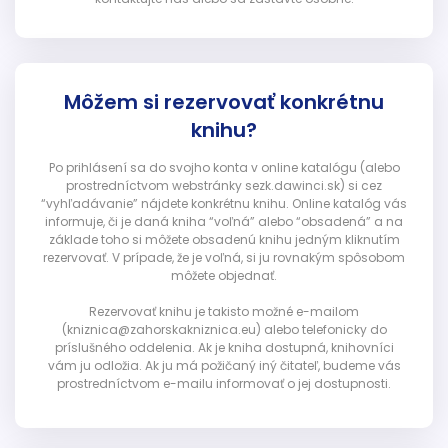
Môžem si rezervovať konkrétnu
knihu?
Po prihlásení sa do svojho konta v online katalógu (alebo
prostredníctvom webstránky sezk.dawinci.sk) si cez
“vyhľadávanie” nájdete konkrétnu knihu. Online katalóg vás
informuje, či je daná kniha “voľná” alebo “obsadená” a na
základe toho si môžete obsadenú knihu jedným kliknutím
rezervovať. V prípade, že je voľná, si ju rovnakým spôsobom
môžete objednať.
Rezervovať knihu je takisto možné e-mailom
(kniznica@zahorskakniznica.eu) alebo telefonicky do
príslušného oddelenia. Ak je kniha dostupná, knihovníci
vám ju odložia. Ak ju má požičaný iný čitateľ, budeme vás
prostredníctvom e-mailu informovať o jej dostupnosti.