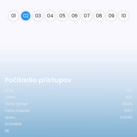
0
1
0
2
0
3
0
4
0
5
0
6
0
7
0
8
0
9
10
Počítadlo prístupov
Dnes
190
Včera
930
Tento týždeň
4649
Tento mesiac
6157
Spolu
239146
SLOVAKIA
SK