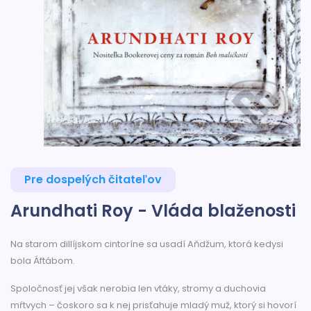
Pre dospelých čitateľov
Arundhati Roy - Vláda blaženosti
Na starom dillíjskom cintoríne sa usadí Aňdžum, ktorá kedysi
bola Áftábom.
Spoločnosť jej však nerobia len vtáky, stromy a duchovia
mŕtvych – čoskoro sa k nej prisťahuje mladý muž, ktorý si hovorí