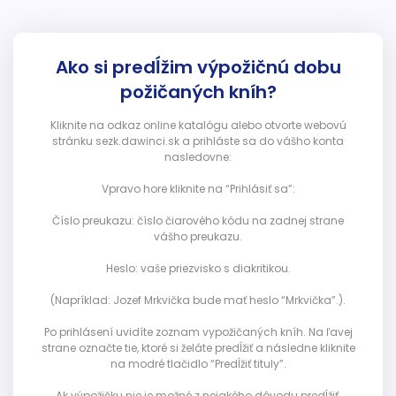
Ako si predĺžim výpožičnú dobu
požičaných kníh?
Kliknite na odkaz online katalógu alebo otvorte webovú
stránku sezk.dawinci.sk a prihláste sa do vášho konta
nasledovne:
Vpravo hore kliknite na “Prihlásiť sa”:
Číslo preukazu: číslo čiarového kódu na zadnej strane
vášho preukazu.
Heslo: vaše priezvisko s diakritikou.
(Napríklad: Jozef Mrkvička bude mať heslo “Mrkvička”.).
Po prihlásení uvidíte zoznam vypožičaných kníh. Na ľavej
strane označte tie, ktoré si želáte predĺžiť a následne kliknite
na modré tlačidlo “Predĺžiť tituly”.
Ak výpožičku nie je možné z nejakého dôvodu predĺžiť,