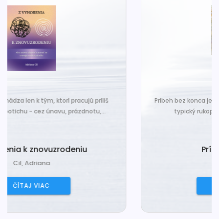
Príbeh bez konca je nová básnická zbierka, ktorá nesie
typický rukopis Kamil Peteraja - hravosť...
Príbeh bez konca
Peteraj, Kamil
ČÍTAJ VIAC