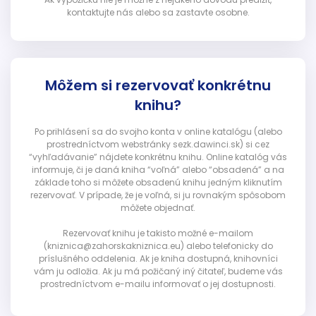
kontaktujte nás alebo sa zastavte osobne.
Môžem si rezervovať konkrétnu
knihu?
Po prihlásení sa do svojho konta v online katalógu (alebo
prostredníctvom webstránky sezk.dawinci.sk) si cez
“vyhľadávanie” nájdete konkrétnu knihu. Online katalóg vás
informuje, či je daná kniha “voľná” alebo “obsadená” a na
základe toho si môžete obsadenú knihu jedným kliknutím
rezervovať. V prípade, že je voľná, si ju rovnakým spôsobom
môžete objednať.
Rezervovať knihu je takisto možné e-mailom
(kniznica@zahorskakniznica.eu) alebo telefonicky do
príslušného oddelenia. Ak je kniha dostupná, knihovníci
vám ju odložia. Ak ju má požičaný iný čitateľ, budeme vás
prostredníctvom e-mailu informovať o jej dostupnosti.