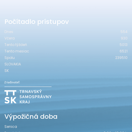
Počítadlo prístupov
Dnes
554
Včera
930
Tento týždeň
5013
Tento mesiac
6521
Spolu
239510
SLOVAKIA
SK
Výpožičná doba
Senica