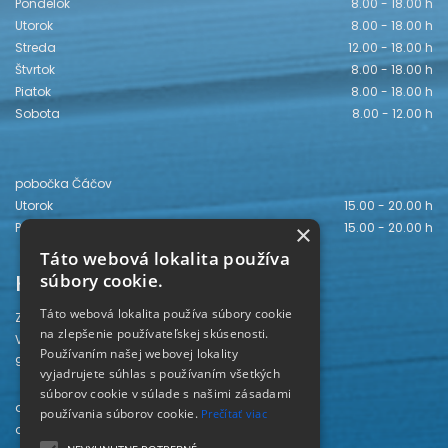
Pondelok
8.00 - 18.00 h
Utorok
8.00 - 18.00 h
Streda
12.00 - 18.00 h
Štvrtok
8.00 - 18.00 h
Piatok
8.00 - 18.00 h
Sobota
8.00 - 12.00 h
pobočka Čáčov
Utorok
15.00 - 20.00 h
Piatok
15.00 - 20.00 h
×
Táto webová lokalita používa
Kontakt
súbory cookie.
Táto webová lokalita používa súbory cookie
Záhorská knižnica
na zlepšenie používateľskej skúsenosti.
Vajanského 28
Používaním našej webovej lokality
905 01 Senica
vyjadrujete súhlas s používaním všetkých
súborov cookie v súlade s našimi zásadami
odd. beletrie 034/654 3780
používania súborov cookie.
Prečítať viac
odd. odbornej literatúry 034/651 2710