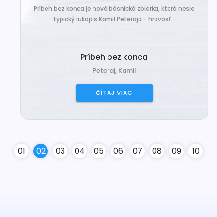
Príbeh bez konca je nová básnická zbierka, ktorá nesie
typický rukopis Kamil Peteraja - hravosť...
Príbeh bez konca
Peteraj, Kamil
ČÍTAJ VIAC
0
1
0
2
0
3
0
4
0
5
0
6
0
7
0
8
0
9
10