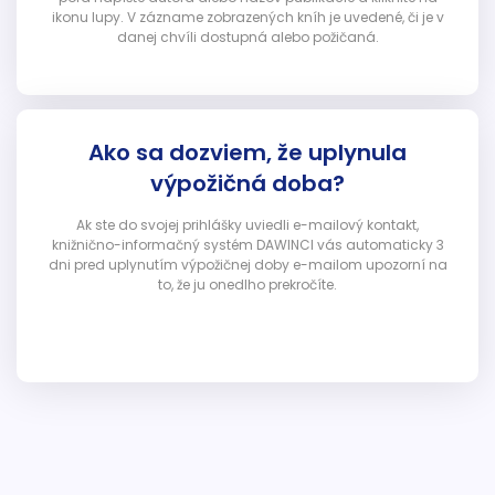
ikonu lupy. V zázname zobrazených kníh je uvedené, či je v
danej chvíli dostupná alebo požičaná.
Ako sa dozviem, že uplynula
výpožičná doba?
Ak ste do svojej prihlášky uviedli e-mailový kontakt,
knižnično-informačný systém DAWINCI vás automaticky 3
dni pred uplynutím výpožičnej doby e-mailom upozorní na
to, že ju onedlho prekročíte.