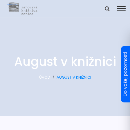
August v knižnici
ÚVOD
AUGUST V KNIŽNICI