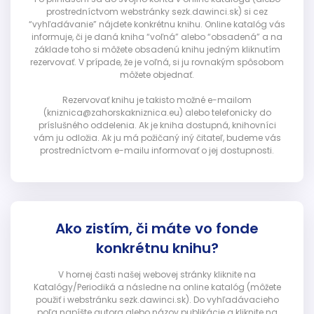
prostredníctvom webstránky sezk.dawinci.sk) si cez
“vyhľadávanie” nájdete konkrétnu knihu. Online katalóg vás
informuje, či je daná kniha “voľná” alebo “obsadená” a na
základe toho si môžete obsadenú knihu jedným kliknutím
rezervovať. V prípade, že je voľná, si ju rovnakým spôsobom
môžete objednať.
Rezervovať knihu je takisto možné e-mailom
(kniznica@zahorskakniznica.eu) alebo telefonicky do
príslušného oddelenia. Ak je kniha dostupná, knihovníci
vám ju odložia. Ak ju má požičaný iný čitateľ, budeme vás
prostredníctvom e-mailu informovať o jej dostupnosti.
Ako zistím, či máte vo fonde
konkrétnu knihu?
V hornej časti našej webovej stránky kliknite na
Katalógy/Periodiká a následne na online katalóg (môžete
použiť i webstránku sezk.dawinci.sk). Do vyhľadávacieho
poľa napíšte autora alebo názov publikácie a kliknite na