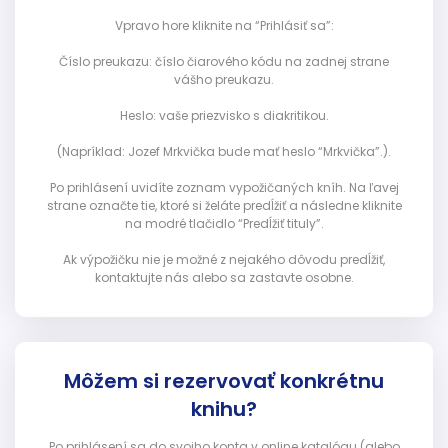
Vpravo hore kliknite na “Prihlásiť sa”:
Číslo preukazu: číslo čiarového kódu na zadnej strane
vášho preukazu.
Heslo: vaše priezvisko s diakritikou.
(Napríklad: Jozef Mrkvička bude mať heslo “Mrkvička”.).
Po prihlásení uvidíte zoznam vypožičaných kníh. Na ľavej
strane označte tie, ktoré si želáte predĺžiť a následne kliknite
na modré tlačidlo “Predĺžiť tituly”.
Ak výpožičku nie je možné z nejakého dôvodu predĺžiť,
kontaktujte nás alebo sa zastavte osobne.
Môžem si rezervovať konkrétnu
knihu?
Po prihlásení sa do svojho konta v online katalógu (alebo