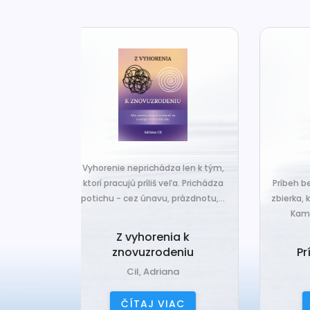
za len k tým,
Č
veľa. Prichádza
Príbeh bez konca je nová básnická
pr
 prázdnotu,...
zbierka, ktorá nesie typický rukopis
Kamil Peteraja - hravosť...
ia k
Ak
deniu
Príbeh bez konca
ana
Peteraj, Kamil
IAC
ČÍTAJ VIAC