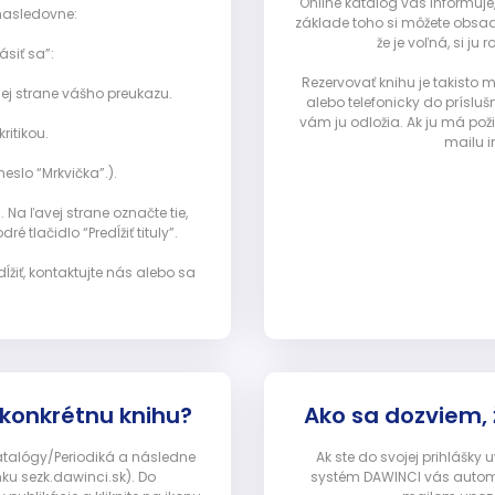
Online katalóg vás informuje
nasledovne:
základe toho si môžete obsad
že je voľná, si 
ásiť sa”:
Rezervovať knihu je takisto
ej strane vášho preukazu.
alebo telefonicky do prísluš
vám ju odložia. Ak ju má pož
ritikou.
mailu i
eslo “Mrkvička”.).
Na ľavej strane označte tie,
ré tlačidlo “Predĺžiť tituly”.
ĺžiť, kontaktujte nás alebo sa
 konkrétnu knihu?
Ako sa dozviem,
Katalógy/Periodiká a následne
Ak ste do svojej prihlášky
nku sezk.dawinci.sk). Do
systém DAWINCI vás automa