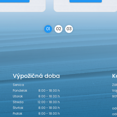
0
1
0
2
0
3
Výpožičná doba
K
Senica
Zá
Pondelok
8.00 - 18.00 h
Va
Utorok
8.00 - 18.00 h
90
Streda
12.00 - 18.00 h
Štvrtok
8.00 - 18.00 h
odd
Piatok
8.00 - 18.00 h
odd