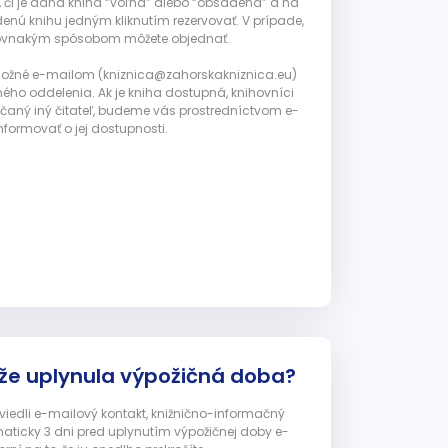
, či je daná kniha “voľná” alebo “obsadená” a na
enú knihu jedným kliknutím rezervovať. V prípade,
ju rovnakým spôsobom môžete objednať.
 možné e-mailom (kniznica@zahorskakniznica.eu)
ného oddelenia. Ak je kniha dostupná, knihovníci
ičaný iný čitateľ, budeme vás prostredníctvom e-
nformovať o jej dostupnosti.
 že uplynula výpožičná doba?
 uviedli e-mailový kontakt, knižnično-informačný
ticky 3 dni pred uplynutím výpožičnej doby e-