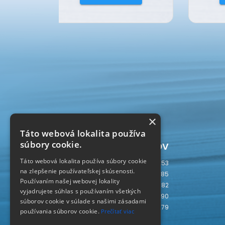
×
Táto webová lokalita používa
Počítadlo prístupov
súbory cookie.
Táto webová lokalita používa súbory cookie
Dnes
253
na zlepšenie používateľskej skúsenosti.
Včera
785
Používaním našej webovej lokality
Tento týždeň
3782
vyjadrujete súhlas s používaním všetkých
Tento mesiac
5290
súborov cookie v súlade s našimi zásadami
Spolu
238279
používania súborov cookie.
Prečítať viac
SLOVAKIA