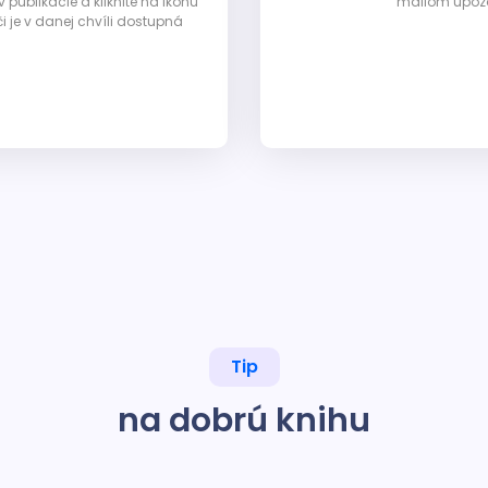
ublikácie a kliknite na ikonu
mailom upozor
i je v danej chvíli dostupná
Tip
na dobrú knihu