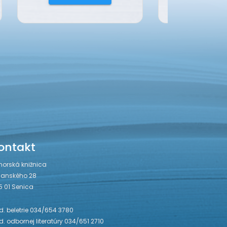
ontakt
horská knižnica
janského 28
5 01 Senica
. beletrie 034/654 3780
. odbornej literatúry 034/651 2710