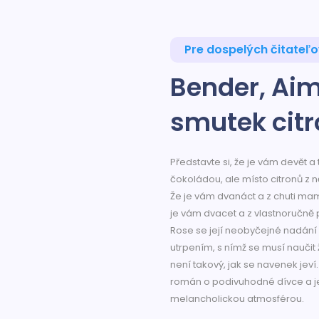
Pre dospelých čitateľ
Bender, Aim
smutek cit
Představte si, že je vám devět a
čokoládou, ale místo citronů z 
Že je vám dvanáct a z chuti mam
je vám dvacet a z vlastnoručně 
Rose se její neobyčejné nadání o
utrpením, s nímž se musí naučit ž
není takový, jak se navenek jev
román o podivuhodné dívce a je
melancholickou atmosférou.