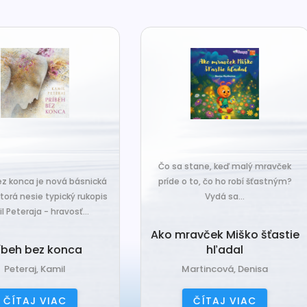
o sa stane, keď malý mravček
íde o to, čo ho robí šťastným?
Čo sa stane, keď sa do tiche
Vydá sa...
zákutiny škriatkov prisťahuje ni
úplne nový? Babka Tvorilka..
o mravček Miško šťastie
hľadal
Babka Tvorilka
Martincová, Denisa
Jančová, Katarína
ČÍTAJ VIAC
ČÍTAJ VIAC