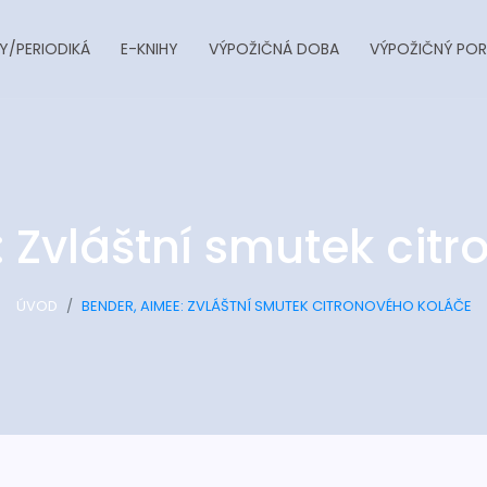
Y/PERIODIKÁ
E-KNIHY
VÝPOŽIČNÁ DOBA
VÝPOŽIČNÝ POR
 Zvláštní smutek cit
ÚVOD
BENDER, AIMEE: ZVLÁŠTNÍ SMUTEK CITRONOVÉHO KOLÁČE