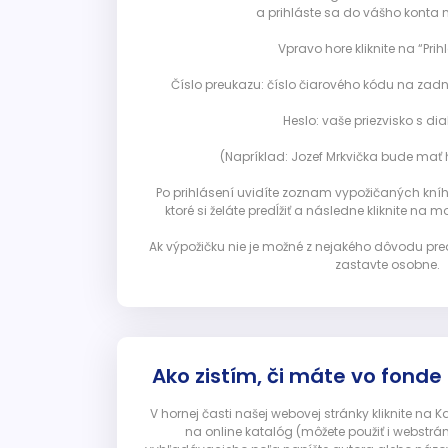
a prihláste sa do vášho konta 
Vpravo hore kliknite na “Prihl
Číslo preukazu: číslo čiarového kódu na zadn
Heslo: vaše priezvisko s diak
(Napríklad: Jozef Mrkvička bude mať h
Po prihlásení uvidíte zoznam vypožičaných kníh. 
ktoré si želáte predĺžiť a následne kliknite na mod
Ak výpožičku nie je možné z nejakého dôvodu pred
zastavte osobne.
Ako zistím, či máte vo fonde
V hornej časti našej webovej stránky kliknite na 
na online katalóg (môžete použiť i webstrá