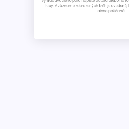
vyhľadávacieho poľa napíšte autora alebo názov p
lupy. V zázname zobrazených kníh je uvedené, č
alebo požičaná.