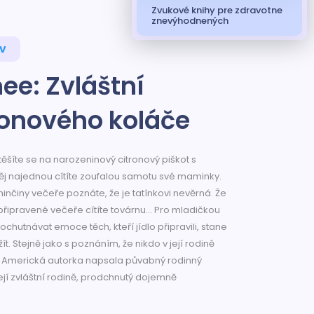
Zvukové knihy pre zdravotne
znevýhodnených
ov
ee: Zvláštní
ronového koláče
 těšíte se na narozeninový citronový piškot s
něj najednou cítíte zoufalou samotu své maminky.
inčiny večeře poznáte, že je tatínkovi nevěrná. Že
připravené večeře cítíte továrnu... Pro mladičkou
chutnávat emoce těch, kteří jídlo připravili, stane
ít. Stejně jako s poznáním, že nikdo v její rodině
í. Americká autorka napsala půvabný rodinný
jí zvláštní rodině, prodchnutý dojemně