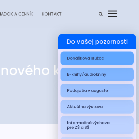
IADOK A CENNÍK
KONTAKT
Menu
Do vašej pozornosti
Donášková služba
ronového koláče
E-knihy/audioknihy
Podujatia v auguste
Aktuálna výstava
Informačná výchova
pre ZŠ a SŠ