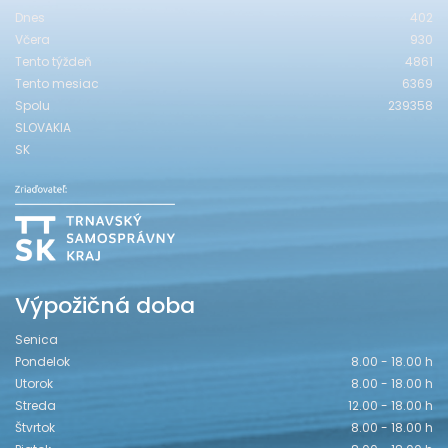
Dnes
402
Včera
930
Tento týždeň
4861
Tento mesiac
6369
Spolu
239358
SLOVAKIA
SK
Výpožičná doba
Senica
Pondelok
8.00 - 18.00 h
Utorok
8.00 - 18.00 h
Streda
12.00 - 18.00 h
Štvrtok
8.00 - 18.00 h