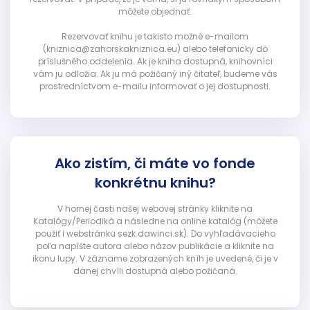
môžete objednať.
Rezervovať knihu je takisto možné e-mailom
(kniznica@zahorskakniznica.eu) alebo telefonicky do
príslušného oddelenia. Ak je kniha dostupná, knihovníci
vám ju odložia. Ak ju má požičaný iný čitateľ, budeme vás
prostredníctvom e-mailu informovať o jej dostupnosti.
Ako zistím, či máte vo fonde
konkrétnu knihu?
V hornej časti našej webovej stránky kliknite na
Katalógy/Periodiká a následne na online katalóg (môžete
použiť i webstránku sezk.dawinci.sk). Do vyhľadávacieho
poľa napíšte autora alebo názov publikácie a kliknite na
ikonu lupy. V zázname zobrazených kníh je uvedené, či je v
danej chvíli dostupná alebo požičaná.