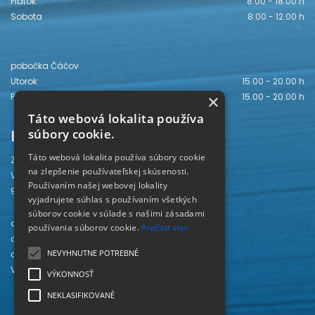
Piatok
8.00 - 18.00 h
Sobota
8.00 - 12.00 h
pobočka Čáčov
Utorok
15.00 - 20.00 h
×
Piatok
15.00 - 20.00 h
Táto webová lokalita používa
Kontakt
súbory cookie.
Táto webová lokalita používa súbory cookie
Záhorská knižnica
na zlepšenie používateľskej skúsenosti.
Vajanského 28
Používaním našej webovej lokality
905 01 Senica
vyjadrujete súhlas s používaním všetkých
súborov cookie v súlade s našimi zásadami
odd. beletrie 034/654 3780
používania súborov cookie.
Prečítať viac
odd. odbornej literatúry 034/651 2710
NEVYHNUTNE POTREBNÉ
odd. pre deti a mládež 034/654 6519
Viac kontaktov nájdete
TU
.
VÝKONNOSŤ
NEKLASIFIKOVANÉ