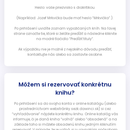
Heslo: vaše priezvisko s diakritikou.
(Napríklad: Jozef Mrkvička bude mať heslo “Mrkvička”.).
Po prihlásení uvidíte zoznam vypožičaných kníh. Na ľavej
strane označte tie, ktoré si želáte predĺžiť a následne kliknite
na modré tlačidlo “Predĺžiť tituly”.
Ak výpožičku nie je možné z nejakého dôvodu predĺžiť,
kontaktujte nás alebo sa zastavte osobne.
Môžem si rezervovať konkrétnu
knihu?
Po prihlásení sa do svojho konta v online katalógu (alebo
prostredníctvom webstránky sezk.dawinci.sk) si cez
“vyhľadávanie” nájdete konkrétnu knihu. Online katalóg vás
informuje, či je daná kniha “voľná” alebo “obsadená” a na
základe toho si môžete obsadenú knihu jedným kliknutím
rezervovať. V prípade, že je voľná, si ju rovnakým spôsobom