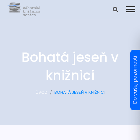
Bohatá jeseň v
knižnici
ÚVOD
BOHATÁ JESEŇ V KNIŽNICI