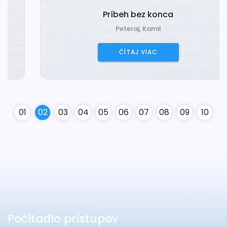
Príbeh bez konca
Peteraj, Kamil
ČÍTAJ VIAC
0
1
0
2
0
3
0
4
0
5
0
6
0
7
0
8
0
9
10
Počítadlo prístupov