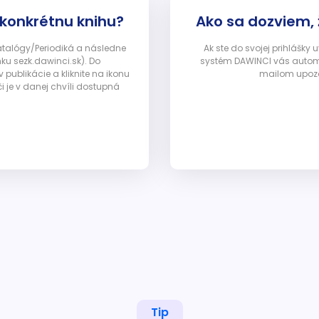
 konkrétnu knihu?
Ako sa dozviem,
Katalógy/Periodiká a následne
Ak ste do svojej prihlášky
nku sezk.dawinci.sk). Do
systém DAWINCI vás automa
ublikácie a kliknite na ikonu
mailom upozor
i je v danej chvíli dostupná
Tip