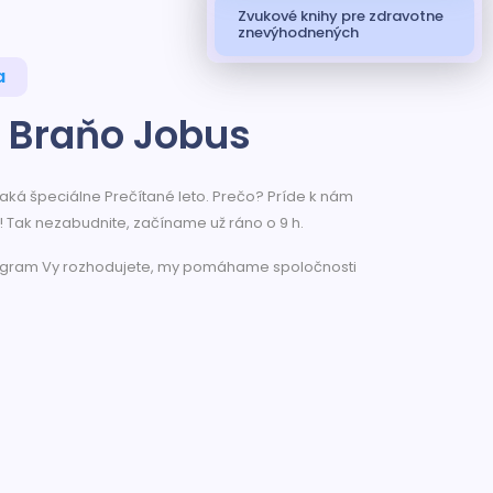
Zvukové knihy pre zdravotne
znevýhodnených
a
 Braňo Jobus
 čaká špeciálne Prečítané leto. Prečo? Príde k nám
 Tak nezabudnite, začíname už ráno o 9 h.
rogram Vy rozhodujete, my pomáhame spoločnosti