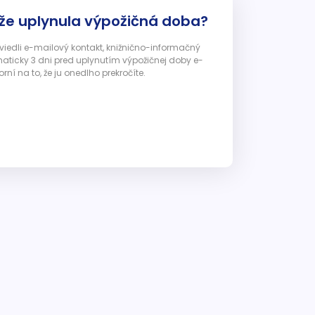
 že uplynula výpožičná doba?
 uviedli e-mailový kontakt, knižnično-informačný
ticky 3 dni pred uplynutím výpožičnej doby e-
ní na to, že ju onedlho prekročíte.