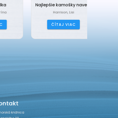
Najlepšie kamošky naveky
Vankú
Harrison, Lisi
Čerňa
ČÍTAJ VIAC
ČÍ
ontakt
horská knižnica