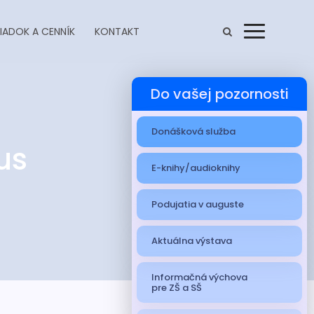
IADOK A CENNÍK
KONTAKT
Menu
Do vašej pozornosti
Donášková služba
us
E-knihy/audioknihy
Podujatia v auguste
Aktuálna výstava
Informačná výchova
pre ZŠ a SŠ