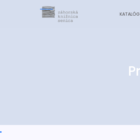
KATALÓG
P
-