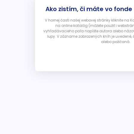
Ako zistím, či máte vo fonde
V hornej časti našej webovej stránky kliknite na 
na online katalóg (môžete použiť i webstrá
vyhľadávacieho poľa napíšte autora alebo názov p
lupy. V zázname zobrazených kníh je uvedené, č
alebo požičaná.