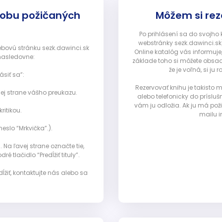
dobu požičaných
Môžem si rez
Po prihlásení sa do svojho
webstránky sezk.dawinci.sk)
webovú stránku sezk.dawinci.sk
Online katalóg vás informuje
nasledovne:
základe toho si môžete obsad
že je voľná, si 
ásiť sa”:
Rezervovať knihu je takisto
ej strane vášho preukazu.
alebo telefonicky do prísluš
vám ju odložia. Ak ju má pož
ritikou.
mailu i
eslo “Mrkvička”.).
Na ľavej strane označte tie,
ré tlačidlo “Predĺžiť tituly”.
ĺžiť, kontaktujte nás alebo sa