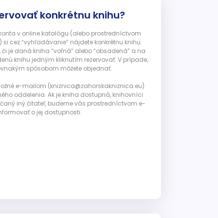
ervovať konkrétnu knihu?
 konta v online katalógu (alebo prostredníctvom
 si cez “vyhľadávanie” nájdete konkrétnu knihu.
, či je daná kniha “voľná” alebo “obsadená” a na
enú knihu jedným kliknutím rezervovať. V prípade,
ju rovnakým spôsobom môžete objednať.
 možné e-mailom (kniznica@zahorskakniznica.eu)
ného oddelenia. Ak je kniha dostupná, knihovníci
ičaný iný čitateľ, budeme vás prostredníctvom e-
nformovať o jej dostupnosti.