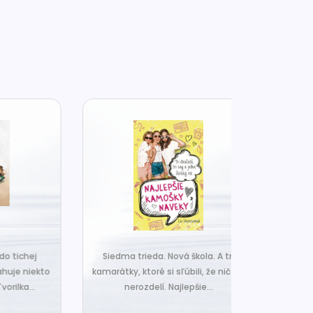
j
Siedma trieda. Nová škola. A tri
Čo ak váš van
ekto
kamarátky, ktoré si sľúbili, že nič ich
hrudka peria,
.
nerozdelí. Najlepšie...
a o