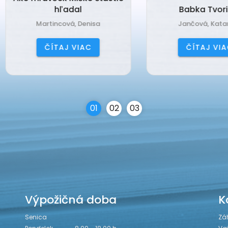
hľadal
Babka Tvorilka
Martincová, Denisa
Jančová, Katarína
ČÍTAJ VIAC
ČÍTAJ VIAC
0
1
0
2
0
3
Výpožičná doba
K
Senica
Zá