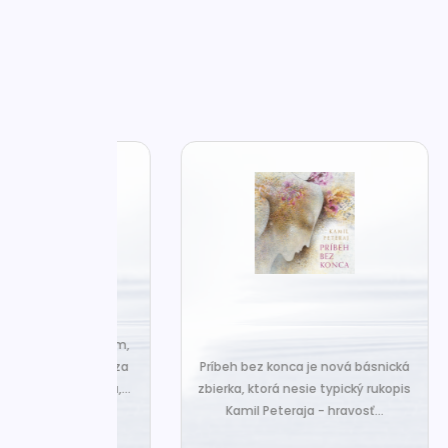
za len k tým,
Č
veľa. Prichádza
Príbeh bez konca je nová básnická
pr
 prázdnotu,...
zbierka, ktorá nesie typický rukopis
Kamil Peteraja - hravosť...
ia k
Ak