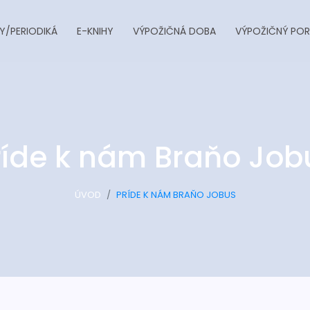
Y/PERIODIKÁ
E-KNIHY
VÝPOŽIČNÁ DOBA
VÝPOŽIČNÝ POR
ríde k nám Braňo Job
ÚVOD
PRÍDE K NÁM BRAŇO JOBUS