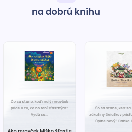
na dobrú knihu
o sa stane, keď malý mravček
íde o to, čo ho robí šťastným?
Čo sa stane, keď sa do tiche
Vydá sa...
zákutiny škriatkov prisťahuje ni
úplne nový? Babka Tvorilka..
o mravček Miško šťastie