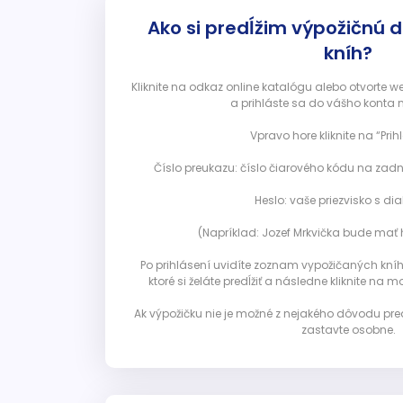
Ako si predĺžim výpožičnú 
kníh?
Kliknite na odkaz online katalógu alebo otvorte 
a prihláste sa do vášho konta 
Vpravo hore kliknite na “Prihl
Číslo preukazu: číslo čiarového kódu na zadn
Heslo: vaše priezvisko s diak
(Napríklad: Jozef Mrkvička bude mať h
Po prihlásení uvidíte zoznam vypožičaných kníh. 
ktoré si želáte predĺžiť a následne kliknite na mod
Ak výpožičku nie je možné z nejakého dôvodu pred
zastavte osobne.