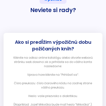
Neviete si rady?
Ako si predĺžim výpožičnú dobu
požičaných kníh?
Kliknite na odkaz online katalógu alebo otvorte webovú
stránku sezk.dawinci.sk a prihláste sa do vášho konta
nasledovne:
Vpravo hore kliknite na “Prihlásiť sa”:
Číslo preukazu: číslo čiarového kódu na zadnej strane
vášho preukazu.
Heslo: vaše priezvisko s diakritikou.
(Napríklad: Jozef Mrkvička bude mať heslo “Mrkvička”.).