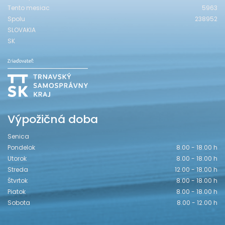
Tento mesiac
5963
Spolu
238952
SLOVAKIA
SK
Výpožičná doba
Senica
Pondelok
8.00 - 18.00 h
Utorok
8.00 - 18.00 h
Streda
12.00 - 18.00 h
Štvrtok
8.00 - 18.00 h
Piatok
8.00 - 18.00 h
Sobota
8.00 - 12.00 h