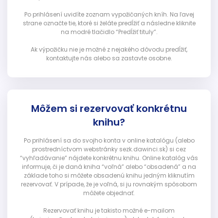
Po prihlásení uvidíte zoznam vypožičaných kníh. Na ľavej
strane označte tie, ktoré si želáte predĺžiť a následne kliknite
na modré tlačidlo “Predĺžiť tituly”.
Ak výpožičku nie je možné z nejakého dôvodu predĺžiť,
kontaktujte nás alebo sa zastavte osobne.
Môžem si rezervovať konkrétnu
knihu?
Po prihlásení sa do svojho konta v online katalógu (alebo
prostredníctvom webstránky sezk.dawinci.sk) si cez
“vyhľadávanie” nájdete konkrétnu knihu. Online katalóg vás
informuje, či je daná kniha “voľná” alebo “obsadená” a na
základe toho si môžete obsadenú knihu jedným kliknutím
rezervovať. V prípade, že je voľná, si ju rovnakým spôsobom
môžete objednať.
Rezervovať knihu je takisto možné e-mailom