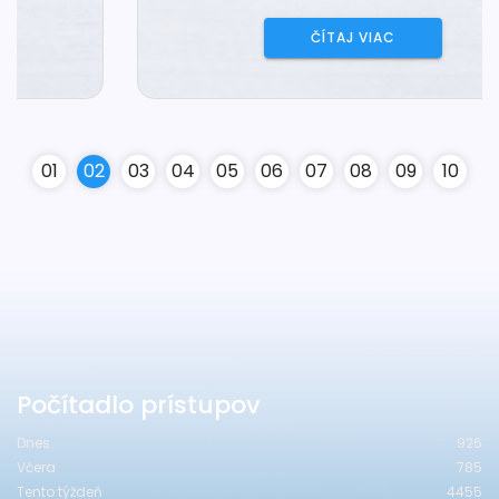
ČÍTAJ VIAC
0
1
0
2
0
3
0
4
0
5
0
6
0
7
0
8
0
9
10
Počítadlo prístupov
Dnes
926
Včera
785
Tento týždeň
4455