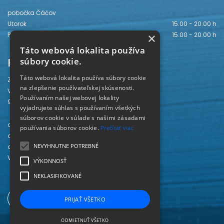
pobočka Čáčov
Utorok
15.00 - 20.00 h
Piatok
15.00 - 20.00 h
×
Táto webová lokalita používa
Kontakt
súbory cookie.
Táto webová lokalita používa súbory cookie
Záhorská knižnica
na zlepšenie používateľskej skúsenosti.
Vajanského 28
Používaním našej webovej lokality
905 01 Senica
vyjadrujete súhlas s používaním všetkých
súborov cookie v súlade s našimi zásadami
odd. beletrie 034/654 3780
používania súborov cookie.
Prečítať viac
odd. odbornej literatúry 034/651 2710
NEVYHNUTNE POTREBNÉ
odd. pre deti a mládež 034/654 6519
Viac kontaktov nájdete
TU
.
VÝKONNOSŤ
NEKLASIFIKOVANÉ
PRIJAŤ VŠETKO
ODMIETNUŤ VŠETKO