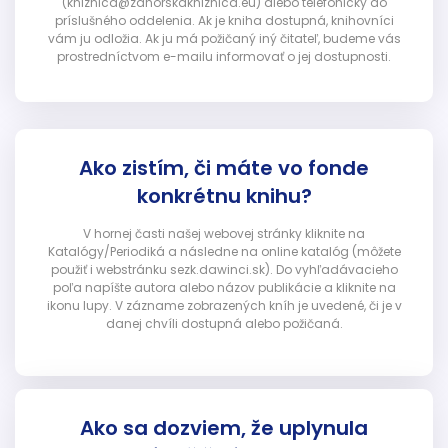
(kniznica@zahorskakniznica.eu) alebo telefonicky do
príslušného oddelenia. Ak je kniha dostupná, knihovníci
vám ju odložia. Ak ju má požičaný iný čitateľ, budeme vás
prostredníctvom e-mailu informovať o jej dostupnosti.
Ako zistím, či máte vo fonde
konkrétnu knihu?
V hornej časti našej webovej stránky kliknite na
Katalógy/Periodiká a následne na online katalóg (môžete
použiť i webstránku sezk.dawinci.sk). Do vyhľadávacieho
poľa napíšte autora alebo názov publikácie a kliknite na
ikonu lupy. V zázname zobrazených kníh je uvedené, či je v
danej chvíli dostupná alebo požičaná.
Ako sa dozviem, že uplynula