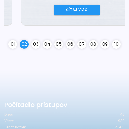
ČÍTAJ VIAC
0
1
0
2
0
3
0
4
0
5
0
6
0
7
0
8
0
9
10
Počítadlo prístupov
Dnes
46
Včera
930
Tento týždeň
4505