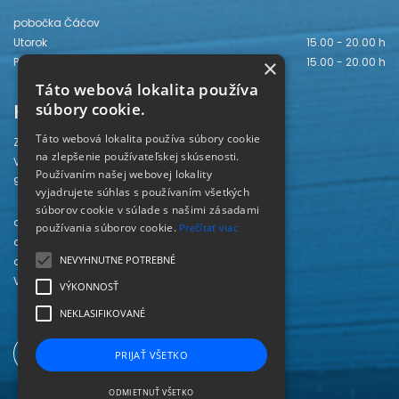
pobočka Čáčov
Utorok
15.00 - 20.00 h
Piatok
15.00 - 20.00 h
×
Táto webová lokalita používa
Kontakt
súbory cookie.
Táto webová lokalita používa súbory cookie
Záhorská knižnica
na zlepšenie používateľskej skúsenosti.
Vajanského 28
Používaním našej webovej lokality
905 01 Senica
vyjadrujete súhlas s používaním všetkých
súborov cookie v súlade s našimi zásadami
odd. beletrie 034/654 3780
používania súborov cookie.
Prečítať viac
odd. odbornej literatúry 034/651 2710
NEVYHNUTNE POTREBNÉ
odd. pre deti a mládež 034/654 6519
Viac kontaktov nájdete
TU
.
VÝKONNOSŤ
NEKLASIFIKOVANÉ
PRIJAŤ VŠETKO
ODMIETNUŤ VŠETKO