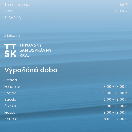
Tento mesiac
6013
Spolu
239002
SLOVAKIA
SK
Výpožičná doba
Senica
Pondelok
8.00 - 18.00 h
Utorok
8.00 - 18.00 h
Streda
12.00 - 18.00 h
Štvrtok
8.00 - 18.00 h
Piatok
8.00 - 18.00 h
Sobota
8.00 - 12.00 h