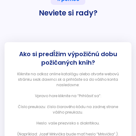
Neviete si rady?
Ako si predĺžim výpožičnú dobu
požičaných kníh?
Kliknite na odkaz online katalógu alebo otvorte webovú
stránku sezk.dawinci.sk a prihláste sa do vášho konta
nasledovne:
Vpravo hore kliknite na “Prihlásiť sa”:
Číslo preukazu: číslo čiarového kódu na zadnej strane
vášho preukazu.
Heslo: vaše priezvisko s diakritikou.
(Napríklad: Jozef Mrkvička bude mať heslo “Mrkvička”.).