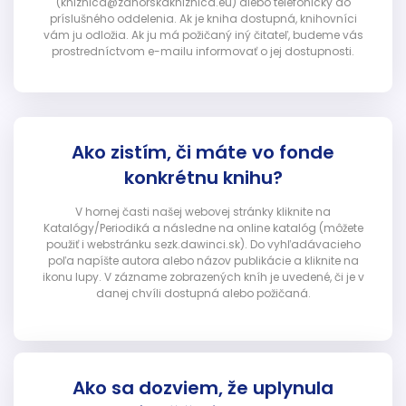
(kniznica@zahorskakniznica.eu) alebo telefonicky do
príslušného oddelenia. Ak je kniha dostupná, knihovníci
vám ju odložia. Ak ju má požičaný iný čitateľ, budeme vás
prostredníctvom e-mailu informovať o jej dostupnosti.
Ako zistím, či máte vo fonde
konkrétnu knihu?
V hornej časti našej webovej stránky kliknite na
Katalógy/Periodiká a následne na online katalóg (môžete
použiť i webstránku sezk.dawinci.sk). Do vyhľadávacieho
poľa napíšte autora alebo názov publikácie a kliknite na
ikonu lupy. V zázname zobrazených kníh je uvedené, či je v
danej chvíli dostupná alebo požičaná.
Ako sa dozviem, že uplynula