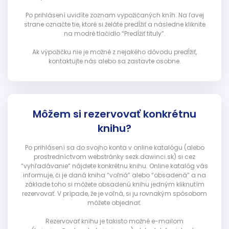
Po prihlásení uvidíte zoznam vypožičaných kníh. Na ľavej
strane označte tie, ktoré si želáte predĺžiť a následne kliknite
na modré tlačidlo “Predĺžiť tituly”.
Ak výpožičku nie je možné z nejakého dôvodu predĺžiť,
kontaktujte nás alebo sa zastavte osobne.
Môžem si rezervovať konkrétnu
knihu?
Po prihlásení sa do svojho konta v online katalógu (alebo
prostredníctvom webstránky sezk.dawinci.sk) si cez
“vyhľadávanie” nájdete konkrétnu knihu. Online katalóg vás
informuje, či je daná kniha “voľná” alebo “obsadená” a na
základe toho si môžete obsadenú knihu jedným kliknutím
rezervovať. V prípade, že je voľná, si ju rovnakým spôsobom
môžete objednať.
Rezervovať knihu je takisto možné e-mailom