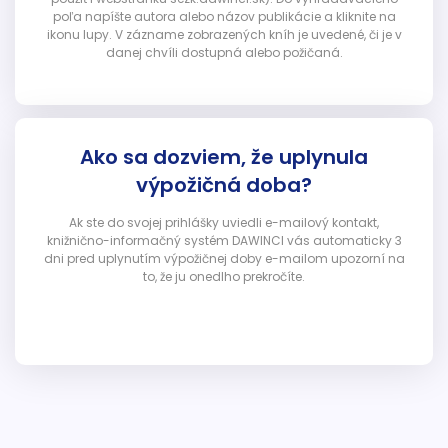
poľa napíšte autora alebo názov publikácie a kliknite na
ikonu lupy. V zázname zobrazených kníh je uvedené, či je v
danej chvíli dostupná alebo požičaná.
Ako sa dozviem, že uplynula
výpožičná doba?
Ak ste do svojej prihlášky uviedli e-mailový kontakt,
knižnično-informačný systém DAWINCI vás automaticky 3
dni pred uplynutím výpožičnej doby e-mailom upozorní na
to, že ju onedlho prekročíte.