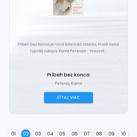
Príbeh bez konca je nová básnická zbierka, ktorá nesie
typický rukopis Kamil Peteraja - hravosť...
Príbeh bez konca
Peteraj, Kamil
ČÍTAJ VIAC
0
1
0
2
0
3
0
4
0
5
0
6
0
7
0
8
0
9
10