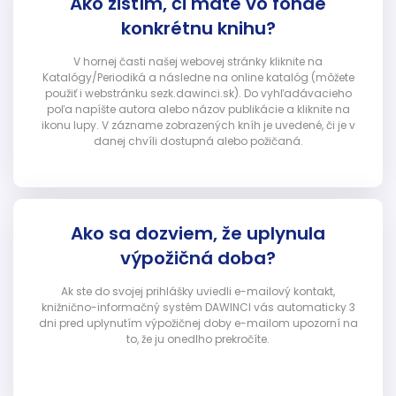
Ako zistím, či máte vo fonde
konkrétnu knihu?
V hornej časti našej webovej stránky kliknite na
Katalógy/Periodiká a následne na online katalóg (môžete
použiť i webstránku sezk.dawinci.sk). Do vyhľadávacieho
poľa napíšte autora alebo názov publikácie a kliknite na
ikonu lupy. V zázname zobrazených kníh je uvedené, či je v
danej chvíli dostupná alebo požičaná.
Ako sa dozviem, že uplynula
výpožičná doba?
Ak ste do svojej prihlášky uviedli e-mailový kontakt,
knižnično-informačný systém DAWINCI vás automaticky 3
dni pred uplynutím výpožičnej doby e-mailom upozorní na
to, že ju onedlho prekročíte.