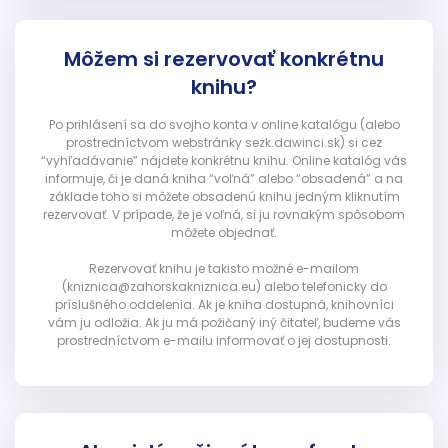
Môžem si rezervovať konkrétnu
knihu?
Po prihlásení sa do svojho konta v online katalógu (alebo
prostredníctvom webstránky sezk.dawinci.sk) si cez
“vyhľadávanie” nájdete konkrétnu knihu. Online katalóg vás
informuje, či je daná kniha “voľná” alebo “obsadená” a na
základe toho si môžete obsadenú knihu jedným kliknutím
rezervovať. V prípade, že je voľná, si ju rovnakým spôsobom
môžete objednať.
Rezervovať knihu je takisto možné e-mailom
(kniznica@zahorskakniznica.eu) alebo telefonicky do
príslušného oddelenia. Ak je kniha dostupná, knihovníci
vám ju odložia. Ak ju má požičaný iný čitateľ, budeme vás
prostredníctvom e-mailu informovať o jej dostupnosti.