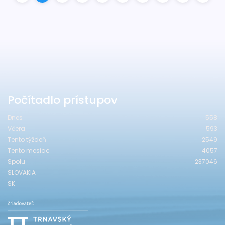
Počítadlo prístupov
Dnes
558
Včera
593
Tento týždeň
2549
Tento mesiac
4057
Spolu
237046
SLOVAKIA
SK