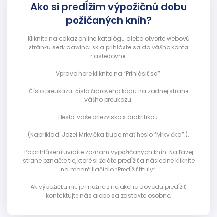
Ako si predĺžim výpožičnú dobu
požičaných kníh?
Kliknite na odkaz online katalógu alebo otvorte webovú
stránku sezk.dawinci.sk a prihláste sa do vášho konta
nasledovne:
Vpravo hore kliknite na “Prihlásiť sa”:
Číslo preukazu: číslo čiarového kódu na zadnej strane
vášho preukazu.
Heslo: vaše priezvisko s diakritikou.
(Napríklad: Jozef Mrkvička bude mať heslo “Mrkvička”.).
Po prihlásení uvidíte zoznam vypožičaných kníh. Na ľavej
strane označte tie, ktoré si želáte predĺžiť a následne kliknite
na modré tlačidlo “Predĺžiť tituly”.
Ak výpožičku nie je možné z nejakého dôvodu predĺžiť,
kontaktujte nás alebo sa zastavte osobne.