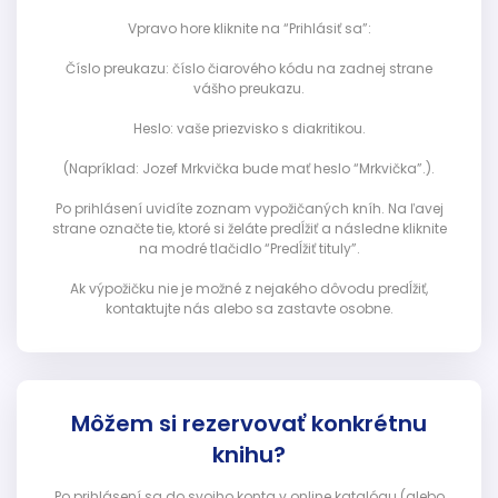
Vpravo hore kliknite na “Prihlásiť sa”:
Číslo preukazu: číslo čiarového kódu na zadnej strane
vášho preukazu.
Heslo: vaše priezvisko s diakritikou.
(Napríklad: Jozef Mrkvička bude mať heslo “Mrkvička”.).
Po prihlásení uvidíte zoznam vypožičaných kníh. Na ľavej
strane označte tie, ktoré si želáte predĺžiť a následne kliknite
na modré tlačidlo “Predĺžiť tituly”.
Ak výpožičku nie je možné z nejakého dôvodu predĺžiť,
kontaktujte nás alebo sa zastavte osobne.
Môžem si rezervovať konkrétnu
knihu?
Po prihlásení sa do svojho konta v online katalógu (alebo