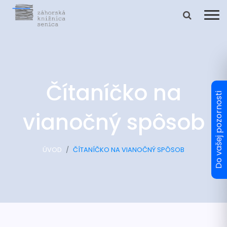
Čítaníčko na
vianočný spôsob
ÚVOD
ČÍTANÍČKO NA VIANOČNÝ SPÔSOB