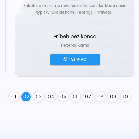
Príbeh bez konca je nová básnická zbierka, ktorá nesie
typický rukopis Kamil Peteraja - hravosť...
Príbeh bez konca
Peteraj, Kamil
ČÍTAJ VIAC
0
1
0
2
0
3
0
4
0
5
0
6
0
7
0
8
0
9
10