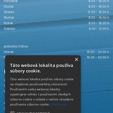
Pondelok
8.00 - 18.00 h
Utorok
8.00 - 18.00 h
Streda
12.00 - 18.00 h
Štvrtok
8.00 - 18.00 h
Piatok
8.00 - 18.00 h
Sobota
8.00 - 12.00 h
pobočka Čáčov
Utorok
15.00 - 20.00 h
Piatok
15.00 - 20.00 h
×
Táto webová lokalita používa
Kontakt
súbory cookie.
Táto webová lokalita používa súbory cookie
Záhorská knižnica
na zlepšenie používateľskej skúsenosti.
Vajanského 28
Používaním našej webovej lokality
905 01 Senica
vyjadrujete súhlas s používaním všetkých
súborov cookie v súlade s našimi zásadami
odd. beletrie 034/654 3780
používania súborov cookie.
Prečítať viac
odd. odbornej literatúry 034/651 2710