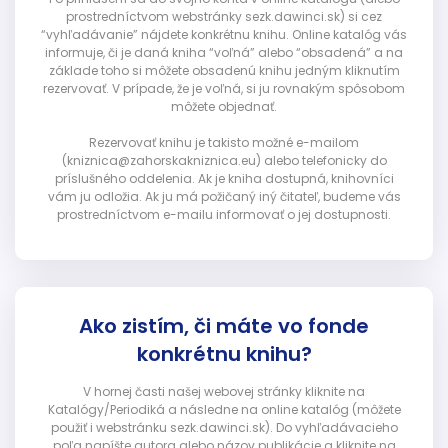
prostredníctvom webstránky sezk.dawinci.sk) si cez
“vyhľadávanie” nájdete konkrétnu knihu. Online katalóg vás
informuje, či je daná kniha “voľná” alebo “obsadená” a na
základe toho si môžete obsadenú knihu jedným kliknutím
rezervovať. V prípade, že je voľná, si ju rovnakým spôsobom
môžete objednať.
Rezervovať knihu je takisto možné e-mailom
(kniznica@zahorskakniznica.eu) alebo telefonicky do
príslušného oddelenia. Ak je kniha dostupná, knihovníci
vám ju odložia. Ak ju má požičaný iný čitateľ, budeme vás
prostredníctvom e-mailu informovať o jej dostupnosti.
Ako zistím, či máte vo fonde
konkrétnu knihu?
V hornej časti našej webovej stránky kliknite na
Katalógy/Periodiká a následne na online katalóg (môžete
použiť i webstránku sezk.dawinci.sk). Do vyhľadávacieho
poľa napíšte autora alebo názov publikácie a kliknite na