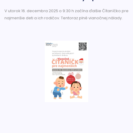
V utorok 16. decembra 2025 o 9:30 h začína ďalšie Čítaníčko pre
najmenšie deti a ich rodičov. Tentoraz plné vianočnej nálady.