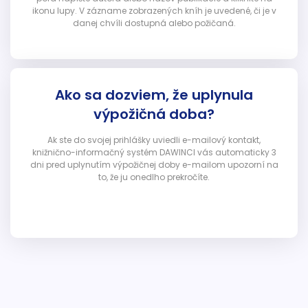
ikonu lupy. V zázname zobrazených kníh je uvedené, či je v
danej chvíli dostupná alebo požičaná.
Ako sa dozviem, že uplynula
výpožičná doba?
Ak ste do svojej prihlášky uviedli e-mailový kontakt,
knižnično-informačný systém DAWINCI vás automaticky 3
dni pred uplynutím výpožičnej doby e-mailom upozorní na
to, že ju onedlho prekročíte.