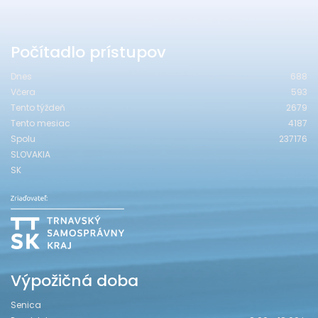
Počítadlo prístupov
Dnes
688
Včera
593
Tento týždeň
2679
Tento mesiac
4187
Spolu
237176
SLOVAKIA
SK
Výpožičná doba
Senica