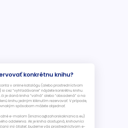
ervovať konkrétnu knihu?
 konta v online katalógu (alebo prostredníctvom
 si cez “vyhľadávanie” nájdete konkrétnu knihu.
, či je daná kniha “voľná” alebo “obsadená” a na
enú knihu jedným kliknutím rezervovať. V prípade,
ju rovnakým spôsobom môžete objednať.
 možné e-mailom (kniznica@zahorskakniznica.eu)
ného oddelenia. Ak je kniha dostupná, knihovníci
ičaný iný čitateľ, budeme vás prostredníctvom e-