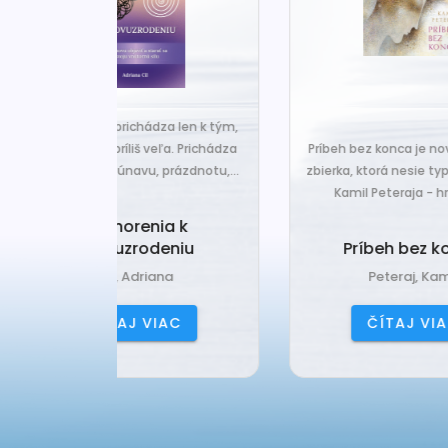
za len k tým,
Č
veľa. Prichádza
Príbeh bez konca je nová básnická
pr
 prázdnotu,...
zbierka, ktorá nesie typický rukopis
Kamil Peteraja - hravosť...
ia k
Ak
deniu
Príbeh bez konca
ana
Peteraj, Kamil
IAC
ČÍTAJ VIAC