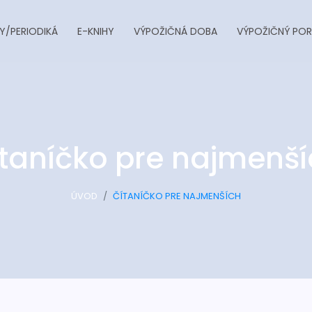
Y/PERIODIKÁ
E-KNIHY
VÝPOŽIČNÁ DOBA
VÝPOŽIČNÝ POR
taníčko pre najmenš
ÚVOD
ČÍTANÍČKO PRE NAJMENŠÍCH