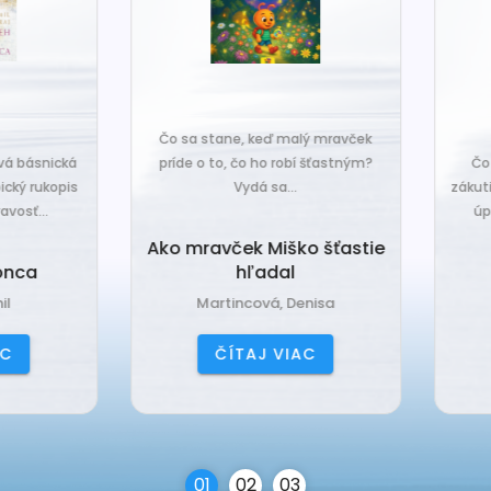
o sa stane, keď malý mravček
íde o to, čo ho robí šťastným?
Čo sa stane, keď sa do tiche
Vydá sa...
zákutiny škriatkov prisťahuje ni
úplne nový? Babka Tvorilka..
o mravček Miško šťastie
hľadal
Babka Tvorilka
Martincová, Denisa
Jančová, Katarína
ČÍTAJ VIAC
ČÍTAJ VIAC
0
1
0
2
0
3