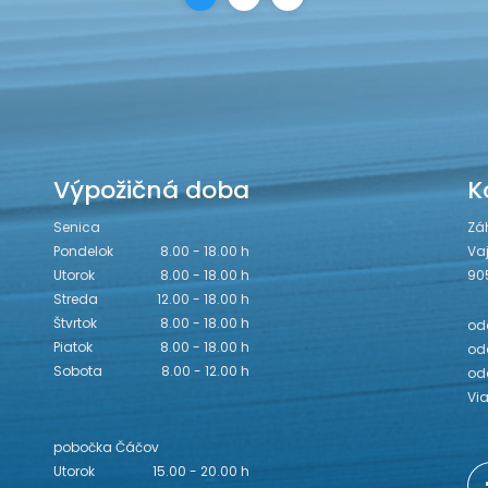
Výpožičná doba
K
Senica
Zá
Pondelok
8.00 - 18.00 h
Va
Utorok
8.00 - 18.00 h
90
Streda
12.00 - 18.00 h
Štvrtok
8.00 - 18.00 h
odd
Piatok
8.00 - 18.00 h
odd
Sobota
8.00 - 12.00 h
od
Vi
pobočka Čáčov
Utorok
15.00 - 20.00 h