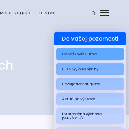
IADOK A CENNÍK
KONTAKT
Menu
Do vašej pozornosti
Donášková služba
ích
E-knihy/audioknihy
Podujatia v auguste
Aktuálna výstava
Informačná výchova
pre ZŠ a SŠ