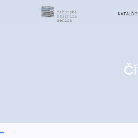
KATALÓG
Čí
-