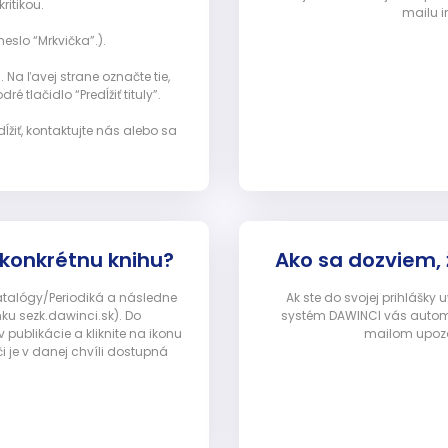
ritikou.
mailu i
eslo “Mrkvička”.).
Na ľavej strane označte tie,
ré tlačidlo “Predĺžiť tituly”.
ĺžiť, kontaktujte nás alebo sa
 konkrétnu knihu?
Ako sa dozviem,
Katalógy/Periodiká a následne
Ak ste do svojej prihlášky
nku sezk.dawinci.sk). Do
systém DAWINCI vás automa
ublikácie a kliknite na ikonu
mailom upozor
i je v danej chvíli dostupná