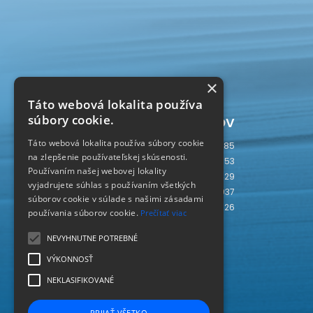
×
Táto webová lokalita používa
Počítadlo prístupov
súbory cookie.
Táto webová lokalita používa súbory cookie
Dnes
685
na zlepšenie používateľskej skúsenosti.
Včera
753
Používaním našej webovej lokality
Tento týždeň
3429
vyjadrujete súhlas s používaním všetkých
Tento mesiac
4937
súborov cookie v súlade s našimi zásadami
Spolu
237926
používania súborov cookie.
Prečítať viac
SLOVAKIA
SK
NEVYHNUTNE POTREBNÉ
VÝKONNOSŤ
NEKLASIFIKOVANÉ
PRIJAŤ VŠETKO