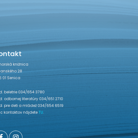
ontakt
horská knižnica
janského 28
5 01 Senica
. beletrie 034/654 3780
. odbornej literatúry 034/651 2710
d. pre deti a mládež 034/654 6519
ac kontaktov nájdete
TU
.