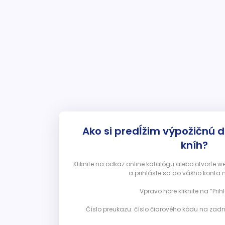
Ako si predĺžim výpožičnú 
kníh?
Kliknite na odkaz online katalógu alebo otvorte 
a prihláste sa do vášho konta 
Vpravo hore kliknite na “Prihl
Číslo preukazu: číslo čiarového kódu na zadn