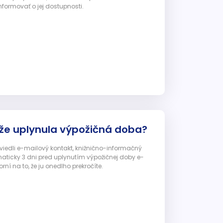
nformovať o jej dostupnosti.
 že uplynula výpožičná doba?
 uviedli e-mailový kontakt, knižnično-informačný
ticky 3 dni pred uplynutím výpožičnej doby e-
ní na to, že ju onedlho prekročíte.