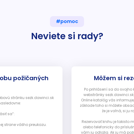
#pomoc
Neviete si rady?
dobu požičaných
Môžem si rez
Po prihlásení sa do svojho
webstránky sezk.dawinci.sk)
webovú stránku sezk.dawinci.sk
Online katalóg vás informuje
nasledovne:
základe toho si môžete obsad
že je voľná, si 
ásiť sa”:
Rezervovať knihu je takisto
ej strane vášho preukazu.
alebo telefonicky do prísluš
vám ju odložia. Ak ju má pož