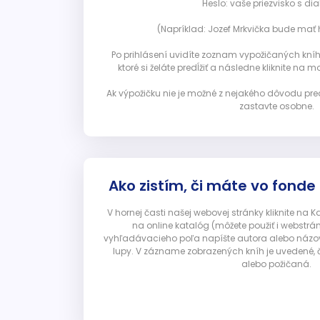
Heslo: vaše priezvisko s diak
(Napríklad: Jozef Mrkvička bude mať h
Po prihlásení uvidíte zoznam vypožičaných kníh. 
ktoré si želáte predĺžiť a následne kliknite na mod
Ak výpožičku nie je možné z nejakého dôvodu pred
zastavte osobne.
Ako zistím, či máte vo fonde
V hornej časti našej webovej stránky kliknite na 
na online katalóg (môžete použiť i webstrá
vyhľadávacieho poľa napíšte autora alebo názov p
lupy. V zázname zobrazených kníh je uvedené, č
alebo požičaná.