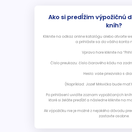
Ako si predĺžim výpožičnú 
kníh?
Kliknite na odkaz online katalógu alebo otvorte 
a prihláste sa do vášho konta 
Vpravo hore kliknite na “Prihl
Číslo preukazu: číslo čiarového kódu na zadn
Heslo: vaše priezvisko s diak
(Napríklad: Jozef Mrkvička bude mať h
Po prihlásení uvidíte zoznam vypožičaných kníh. 
ktoré si želáte predĺžiť a následne kliknite na mod
Ak výpožičku nie je možné z nejakého dôvodu pred
zastavte osobne.