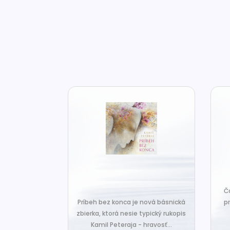
za len k tým,
Č
veľa. Prichádza
Príbeh bez konca je nová básnická
pr
 prázdnotu,...
zbierka, ktorá nesie typický rukopis
Kamil Peteraja - hravosť...