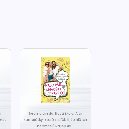
j
Siedma trieda. Nová škola. A tri
Čo ak váš van
ekto
kamarátky, ktoré si sľúbili, že nič ich
hrudka peria,
.
nerozdelí. Najlepšie...
a o