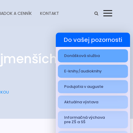
IADOK A CENNÍK
KONTAKT
Menu
Do vašej pozornosti
ajmenších so
Donášková služba
E-knihy/audioknihy
Podujatia v auguste
IČKOU
Aktuálna výstava
Informačná výchova
pre ZŠ a SŠ