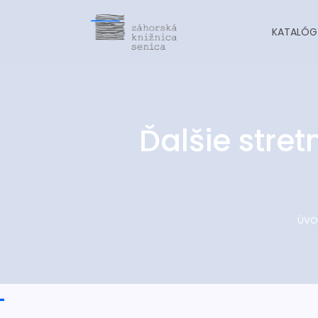
KATALÓG
Ďalšie stre
ÚVO
-