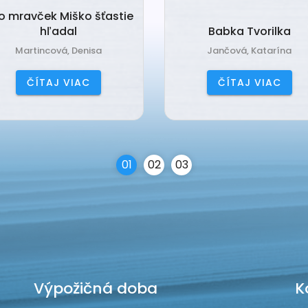
o mravček Miško šťastie
hľadal
Babka Tvorilka
Martincová, Denisa
Jančová, Katarína
ČÍTAJ VIAC
ČÍTAJ VIAC
0
1
0
2
0
3
Výpožičná doba
K