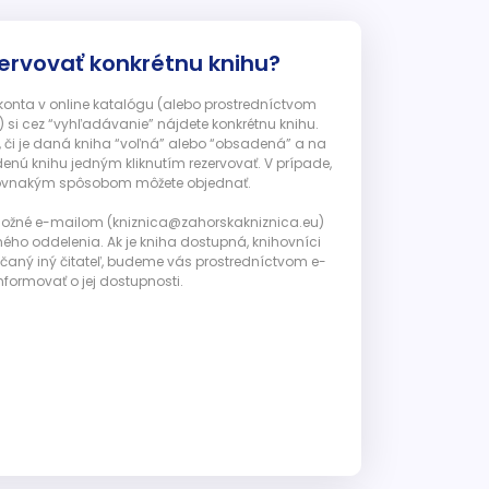
ervovať konkrétnu knihu?
 konta v online katalógu (alebo prostredníctvom
 si cez “vyhľadávanie” nájdete konkrétnu knihu.
, či je daná kniha “voľná” alebo “obsadená” a na
enú knihu jedným kliknutím rezervovať. V prípade,
ju rovnakým spôsobom môžete objednať.
 možné e-mailom (kniznica@zahorskakniznica.eu)
ného oddelenia. Ak je kniha dostupná, knihovníci
ičaný iný čitateľ, budeme vás prostredníctvom e-
nformovať o jej dostupnosti.