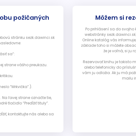
dobu požičaných
Môžem si rez
Po prihlásení sa do svojho
webstránky sezk.dawinci.sk)
webovú stránku sezk.dawinci.sk
Online katalóg vás informuje
nasledovne:
základe toho si môžete obsad
že je voľná, si 
ásiť sa”:
Rezervovať knihu je takisto
ej strane vášho preukazu.
alebo telefonicky do prísluš
vám ju odložia. Ak ju má pož
ritikou.
mailu i
eslo “Mrkvička”.).
Na ľavej strane označte tie,
ré tlačidlo “Predĺžiť tituly”.
ĺžiť, kontaktujte nás alebo sa