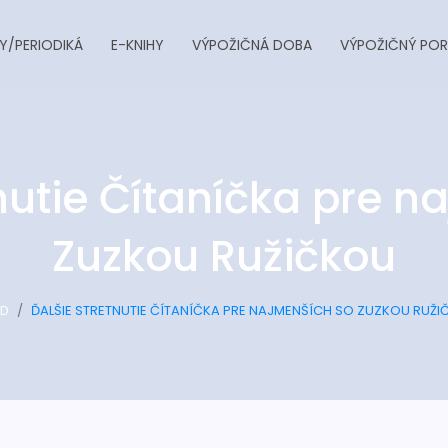
Y/PERIODIKÁ
E-KNIHY
VÝPOŽIČNÁ DOBA
VÝPOŽIČNÝ POR
tnutie Čítaníčka pre n
Zuzkou Ružičkou
D
ĎALŠIE STRETNUTIE ČÍTANÍČKA PRE NAJMENŠÍCH SO ZUZKOU RUŽ