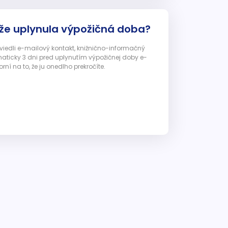
 že uplynula výpožičná doba?
 uviedli e-mailový kontakt, knižnično-informačný
ticky 3 dni pred uplynutím výpožičnej doby e-
ní na to, že ju onedlho prekročíte.