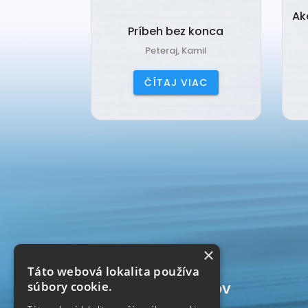
ia k
Ak
deniu
Príbeh bez konca
ana
Peteraj, Kamil
IAC
ČÍTAJ VIAC
×
Táto webová lokalita používa
Počítadlo prístupov
súbory cookie.