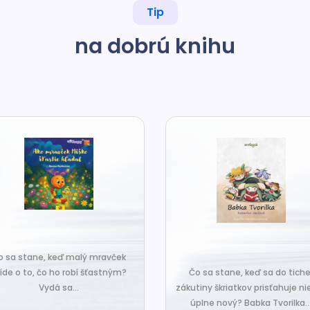
Tip
na dobrú knihu
o sa stane, keď malý mravček
íde o to, čo ho robí šťastným?
Čo sa stane, keď sa do tiche
Vydá sa...
zákutiny škriatkov prisťahuje ni
úplne nový? Babka Tvorilka..