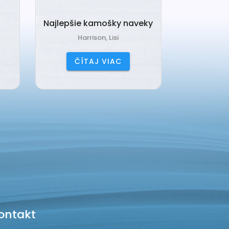
Najlepšie kamošky naveky
Vankú
Harrison, Lisi
Čerňa
ČÍTAJ VIAC
ČÍ
ontakt