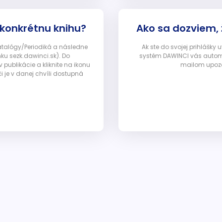
 konkrétnu knihu?
Ako sa dozviem,
Katalógy/Periodiká a následne
Ak ste do svojej prihlášky
nku sezk.dawinci.sk). Do
systém DAWINCI vás automa
ublikácie a kliknite na ikonu
mailom upozor
i je v danej chvíli dostupná