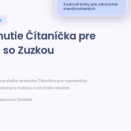
Zvukové knihy pre zdravotne
znevýhodnených
a
nutie Čítaníčka pre
 so Zuzkou
a ďalšie stretnutie Čítaníčka pre najmenších.
tania pre rodičov a ich malé ratolesti.
strovaní čitatelia.