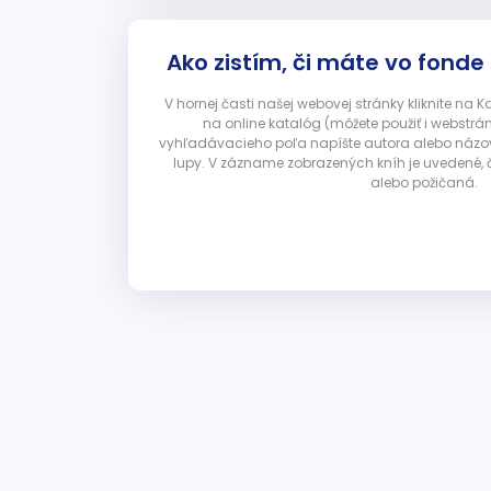
Ako zistím, či máte vo fonde
V hornej časti našej webovej stránky kliknite na 
na online katalóg (môžete použiť i webstrá
vyhľadávacieho poľa napíšte autora alebo názov p
lupy. V zázname zobrazených kníh je uvedené, č
alebo požičaná.