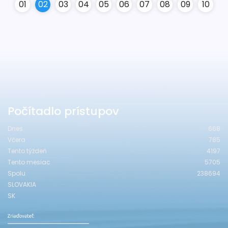
0
1
0
2
0
3
0
4
0
5
0
6
0
7
0
8
0
9
10
Počítadlo prístupov
Dnes
668
Včera
785
Tento týždeň
4197
Tento mesiac
5705
Spolu
238694
SLOVAKIA
SK