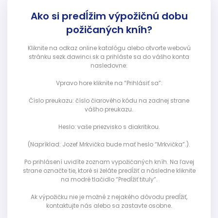
Ako si predĺžim výpožičnú dobu
požičaných kníh?
Kliknite na odkaz online katalógu alebo otvorte webovú
stránku sezk.dawinci.sk a prihláste sa do vášho konta
nasledovne:
Vpravo hore kliknite na “Prihlásiť sa”:
Číslo preukazu: číslo čiarového kódu na zadnej strane
vášho preukazu.
Heslo: vaše priezvisko s diakritikou.
(Napríklad: Jozef Mrkvička bude mať heslo “Mrkvička”.).
Po prihlásení uvidíte zoznam vypožičaných kníh. Na ľavej
strane označte tie, ktoré si želáte predĺžiť a následne kliknite
na modré tlačidlo “Predĺžiť tituly”.
Ak výpožičku nie je možné z nejakého dôvodu predĺžiť,
kontaktujte nás alebo sa zastavte osobne.