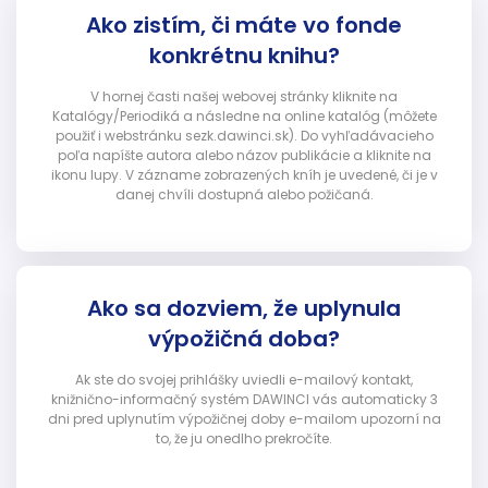
Ako zistím, či máte vo fonde
konkrétnu knihu?
V hornej časti našej webovej stránky kliknite na
Katalógy/Periodiká a následne na online katalóg (môžete
použiť i webstránku sezk.dawinci.sk). Do vyhľadávacieho
poľa napíšte autora alebo názov publikácie a kliknite na
ikonu lupy. V zázname zobrazených kníh je uvedené, či je v
danej chvíli dostupná alebo požičaná.
Ako sa dozviem, že uplynula
výpožičná doba?
Ak ste do svojej prihlášky uviedli e-mailový kontakt,
knižnično-informačný systém DAWINCI vás automaticky 3
dni pred uplynutím výpožičnej doby e-mailom upozorní na
to, že ju onedlho prekročíte.