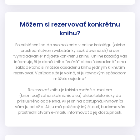
Môžem si rezervovať konkrétnu
knihu?
Po prihlásení sa do svojho konta v online katalógu (alebo
prostredníctvom webstránky sezk.dawinci.sk) si cez
“vyhľadávanie” nájdete konkrétnu knihu. Online katalóg vás
informuje, či je daná kniha “voľná” alebo “obsadená” a na
základe toho si môžete obsadenú knihu jedným kliknutím
rezervovať. V prípade, že je voľná, si ju rovnakým spôsobom
môžete objednať.
Rezervovať knihu je takisto možné e-mailom
(kniznica@zahorskakniznica.eu) alebo telefonicky do
príslušného oddelenia. Ak je kniha dostupná, knihovníci
vám ju odložia. Ak ju má požičaný iný čitateľ, budeme vás
prostredníctvom e-mailu informovať o jej dostupnosti.