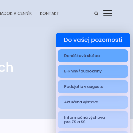
IADOK A CENNÍK
KONTAKT
Menu
Do vašej pozornosti
Donášková služba
ích
E-knihy/audioknihy
Podujatia v auguste
Aktuálna výstava
Informačná výchova
pre ZŠ a SŠ