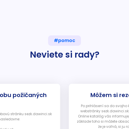
#pomoc
Neviete si rady?
dobu požičaných
Môžem si rez
Po prihlásení sa do svojho
webstránky sezk.dawinci.sk)
webovú stránku sezk.dawinci.sk
Online katalóg vás informuje
nasledovne:
základe toho si môžete obsad
že je voľná, si 