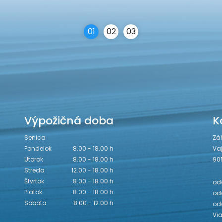
0
1
0
2
0
3
Výpožičná doba
K
Senica
Zá
Pondelok
8.00 - 18.00 h
Va
Utorok
8.00 - 18.00 h
90
Streda
12.00 - 18.00 h
Štvrtok
8.00 - 18.00 h
odd
Piatok
8.00 - 18.00 h
odd
Sobota
8.00 - 12.00 h
od
Vi