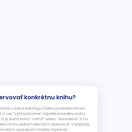
ervovať konkrétnu knihu?
 konta v online katalógu (alebo prostredníctvom
 si cez “vyhľadávanie” nájdete konkrétnu knihu.
, či je daná kniha “voľná” alebo “obsadená” a na
enú knihu jedným kliknutím rezervovať. V prípade,
ju rovnakým spôsobom môžete objednať.