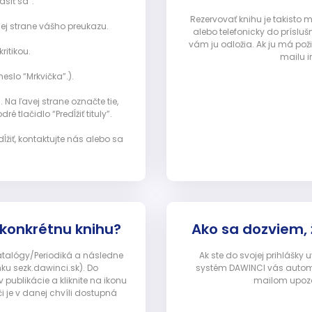
ásiť sa”:
Rezervovať knihu je takisto
ej strane vášho preukazu.
alebo telefonicky do prísluš
vám ju odložia. Ak ju má pož
ritikou.
mailu i
eslo “Mrkvička”.).
Na ľavej strane označte tie,
ré tlačidlo “Predĺžiť tituly”.
ĺžiť, kontaktujte nás alebo sa
 konkrétnu knihu?
Ako sa dozviem,
Katalógy/Periodiká a následne
Ak ste do svojej prihlášky
nku sezk.dawinci.sk). Do
systém DAWINCI vás automa
ublikácie a kliknite na ikonu
mailom upozor
i je v danej chvíli dostupná