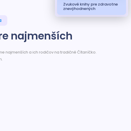
Zvukové knihy pre zdravotne
znevýhodnených
a
pre najmenších
e najmenších a ich rodičov na tradičné Čítaníčko.
h.