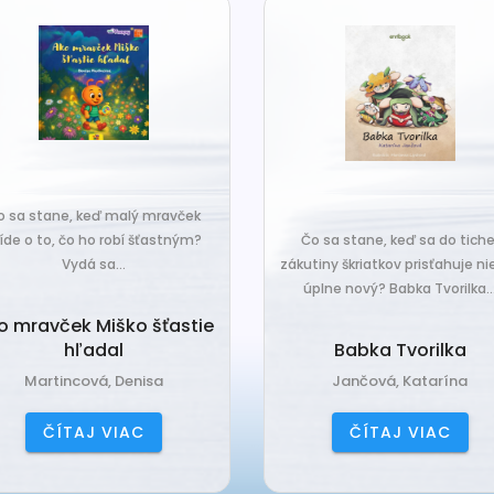
o sa stane, keď malý mravček
íde o to, čo ho robí šťastným?
Čo sa stane, keď sa do tiche
Vydá sa...
zákutiny škriatkov prisťahuje ni
úplne nový? Babka Tvorilka..
o mravček Miško šťastie
hľadal
Babka Tvorilka
Martincová, Denisa
Jančová, Katarína
ČÍTAJ VIAC
ČÍTAJ VIAC