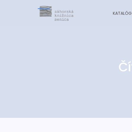
KATALÓG
Čí
-