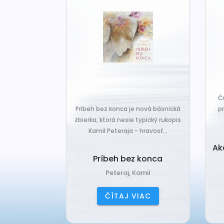
za len k tým,
Č
veľa. Prichádza
Príbeh bez konca je nová básnická
pr
 prázdnotu,...
zbierka, ktorá nesie typický rukopis
Kamil Peteraja - hravosť...
ia k
Ak
deniu
Príbeh bez konca
ana
Peteraj, Kamil
IAC
ČÍTAJ VIAC