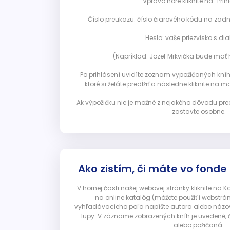
Vpravo hore kliknite na “Prihl
Číslo preukazu: číslo čiarového kódu na zadn
Heslo: vaše priezvisko s diak
(Napríklad: Jozef Mrkvička bude mať h
Po prihlásení uvidíte zoznam vypožičaných kníh. 
ktoré si želáte predĺžiť a následne kliknite na mod
Ak výpožičku nie je možné z nejakého dôvodu pred
zastavte osobne.
Ako zistím, či máte vo fonde
V hornej časti našej webovej stránky kliknite na 
na online katalóg (môžete použiť i webstrá
vyhľadávacieho poľa napíšte autora alebo názov p
lupy. V zázname zobrazených kníh je uvedené, č
alebo požičaná.