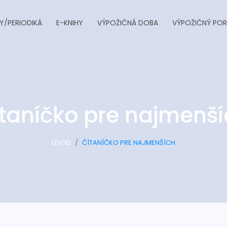
Y/PERIODIKÁ
E-KNIHY
VÝPOŽIČNÁ DOBA
VÝPOŽIČNÝ POR
taníčko pre najmenš
ÚVOD
ČÍTANÍČKO PRE NAJMENŠÍCH