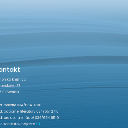
ontakt
horská knižnica
janského 28
5 01 Senica
. beletrie 034/654 3780
. odbornej literatúry 034/651 2710
d. pre deti a mládež 034/654 6519
ac kontaktov nájdete
TU
.