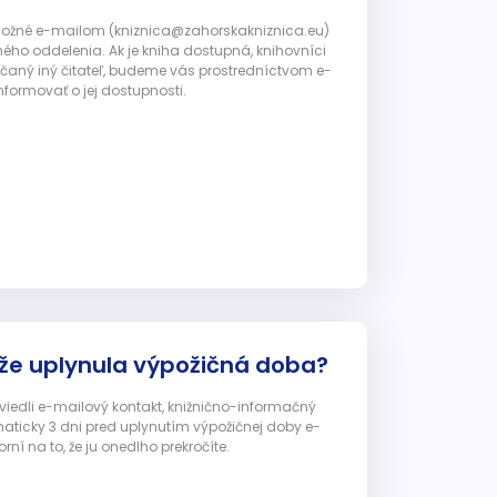
 možné e-mailom (kniznica@zahorskakniznica.eu)
ného oddelenia. Ak je kniha dostupná, knihovníci
ičaný iný čitateľ, budeme vás prostredníctvom e-
nformovať o jej dostupnosti.
 že uplynula výpožičná doba?
 uviedli e-mailový kontakt, knižnično-informačný
ticky 3 dni pred uplynutím výpožičnej doby e-
ní na to, že ju onedlho prekročíte.