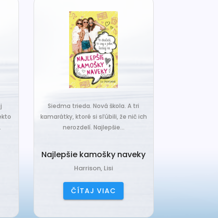
j
Siedma trieda. Nová škola. A tri
Čo ak váš van
ekto
kamarátky, ktoré si sľúbili, že nič ich
hrudka peria,
.
nerozdelí. Najlepšie...
a o
Najlepšie kamošky naveky
Vankú
Harrison, Lisi
Čerňa
ČÍTAJ VIAC
ČÍ