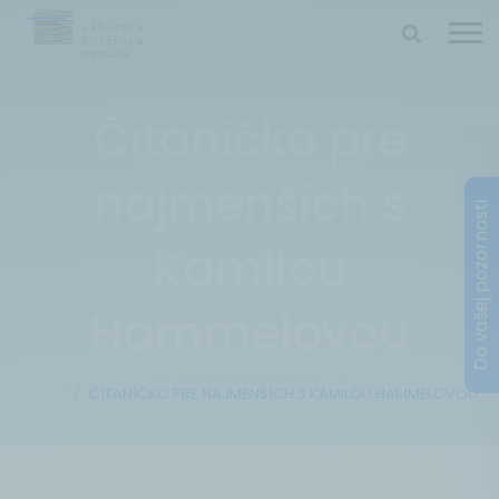
Čítaníčko pre
najmenších s
Kamilou
Hammelovou
ÚVOD
ČÍTANÍČKO PRE NAJMENŠÍCH S KAMILOU HAMMELOVOU