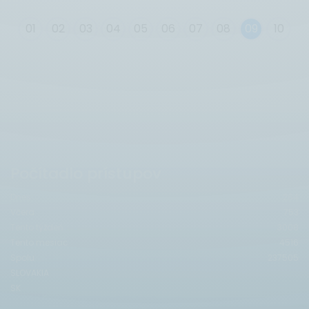
0
1
0
2
0
3
0
4
0
5
0
6
0
7
0
8
0
9
10
Počítadlo prístupov
Dnes
264
Včera
753
Tento týždeň
3008
Tento mesiac
4516
Spolu
237505
SLOVAKIA
SK