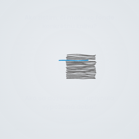
Ako zistím, či máte vo fonde
konkrétnu knihu?
V hornej časti našej webovej stránky kliknite na
Katalógy/Periodiká a následne na online katalóg (môžete
použiť i webstránku sezk.dawinci.sk). Do vyhľadávacieho
poľa napíšte autora alebo názov publikácie a kliknite na
ikonu lupy. V zázname zobrazených kníh je uvedené, či je v
danej chvíli dostupná alebo požičaná.
Ako sa dozviem, že uplynula
výpožičná doba?
Ak ste do svojej prihlášky uviedli e-mailový kontakt,
knižnično-informačný systém DAWINCI vás automaticky 3
dni pred uplynutím výpožičnej doby e-mailom upozorní na
to, že ju onedlho prekročíte.