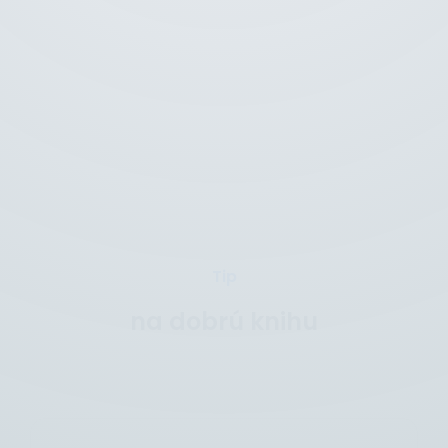
Tip
na dobrú knihu