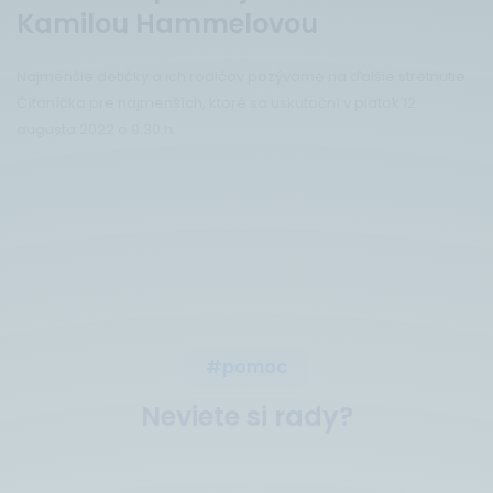
Kamilou Hammelovou
Najmenšie detičky a ich rodičov pozývame na ďalšie stretnutie
Čítaníčka pre najmenších, ktoré sa uskutoční v piatok 12.
augusta 2022 o 9:30 h.
#pomoc
Neviete si rady?