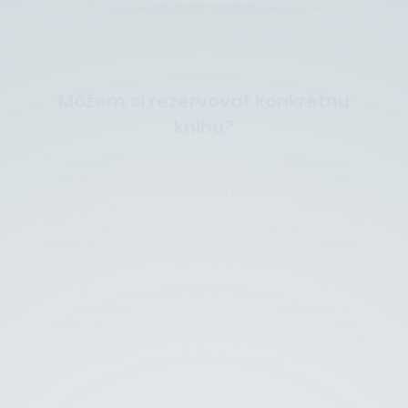
kontaktujte nás alebo sa zastavte osobne.
Môžem si rezervovať konkrétnu
knihu?
Po prihlásení sa do svojho konta v online katalógu (alebo
prostredníctvom webstránky sezk.dawinci.sk) si cez
“vyhľadávanie” nájdete konkrétnu knihu. Online katalóg vás
informuje, či je daná kniha “voľná” alebo “obsadená” a na
základe toho si môžete obsadenú knihu jedným kliknutím
rezervovať. V prípade, že je voľná, si ju rovnakým spôsobom
môžete objednať.
Rezervovať knihu je takisto možné e-mailom
(kniznica@zahorskakniznica.eu) alebo telefonicky do
príslušného oddelenia. Ak je kniha dostupná, knihovníci
vám ju odložia. Ak ju má požičaný iný čitateľ, budeme vás
prostredníctvom e-mailu informovať o jej dostupnosti.