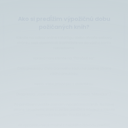
Ako si predĺžim výpožičnú dobu
požičaných kníh?
Kliknite na odkaz online katalógu alebo otvorte webovú
stránku sezk.dawinci.sk a prihláste sa do vášho konta
nasledovne:
Vpravo hore kliknite na “Prihlásiť sa”:
Číslo preukazu: číslo čiarového kódu na zadnej strane
vášho preukazu.
Heslo: vaše priezvisko s diakritikou.
(Napríklad: Jozef Mrkvička bude mať heslo “Mrkvička”.).
Po prihlásení uvidíte zoznam vypožičaných kníh. Na ľavej
strane označte tie, ktoré si želáte predĺžiť a následne kliknite
na modré tlačidlo “Predĺžiť tituly”.
Ak výpožičku nie je možné z nejakého dôvodu predĺžiť,