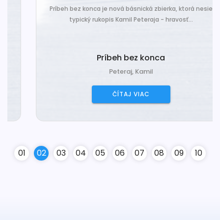
Príbeh bez konca je nová básnická zbierka, ktorá nesie
typický rukopis Kamil Peteraja - hravosť...
Príbeh bez konca
Peteraj, Kamil
ČÍTAJ VIAC
0
1
0
2
0
3
0
4
0
5
0
6
0
7
0
8
0
9
10