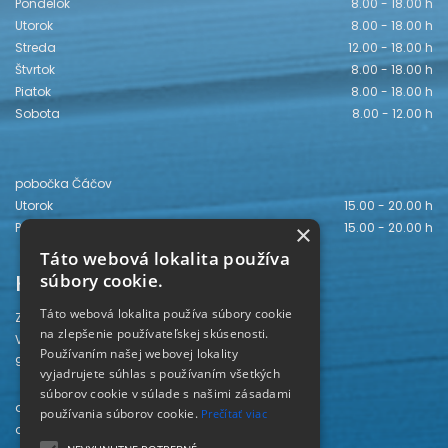
Pondelok
8.00 - 18.00 h
Utorok
8.00 - 18.00 h
Streda
12.00 - 18.00 h
Štvrtok
8.00 - 18.00 h
Piatok
8.00 - 18.00 h
Sobota
8.00 - 12.00 h
pobočka Čáčov
Utorok
15.00 - 20.00 h
Piatok
15.00 - 20.00 h
×
Táto webová lokalita používa
Kontakt
súbory cookie.
Táto webová lokalita používa súbory cookie
Záhorská knižnica
na zlepšenie používateľskej skúsenosti.
Vajanského 28
Používaním našej webovej lokality
905 01 Senica
vyjadrujete súhlas s používaním všetkých
súborov cookie v súlade s našimi zásadami
odd. beletrie 034/654 3780
používania súborov cookie.
Prečítať viac
odd. odbornej literatúry 034/651 2710