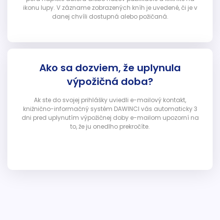
ikonu lupy. V zázname zobrazených kníh je uvedené, či je v
danej chvíli dostupná alebo požičaná.
Ako sa dozviem, že uplynula
výpožičná doba?
Ak ste do svojej prihlášky uviedli e-mailový kontakt,
knižnično-informačný systém DAWINCI vás automaticky 3
dni pred uplynutím výpožičnej doby e-mailom upozorní na
to, že ju onedlho prekročíte.