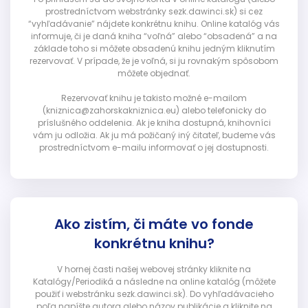
prostredníctvom webstránky sezk.dawinci.sk) si cez
“vyhľadávanie” nájdete konkrétnu knihu. Online katalóg vás
informuje, či je daná kniha “voľná” alebo “obsadená” a na
základe toho si môžete obsadenú knihu jedným kliknutím
rezervovať. V prípade, že je voľná, si ju rovnakým spôsobom
môžete objednať.
Rezervovať knihu je takisto možné e-mailom
(kniznica@zahorskakniznica.eu) alebo telefonicky do
príslušného oddelenia. Ak je kniha dostupná, knihovníci
vám ju odložia. Ak ju má požičaný iný čitateľ, budeme vás
prostredníctvom e-mailu informovať o jej dostupnosti.
Ako zistím, či máte vo fonde
konkrétnu knihu?
V hornej časti našej webovej stránky kliknite na
Katalógy/Periodiká a následne na online katalóg (môžete
použiť i webstránku sezk.dawinci.sk). Do vyhľadávacieho
poľa napíšte autora alebo názov publikácie a kliknite na