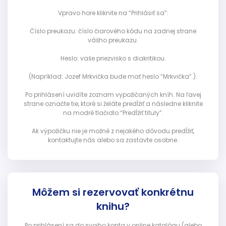
Vpravo hore kliknite na “Prihlásiť sa”:
Číslo preukazu: číslo čiarového kódu na zadnej strane
vášho preukazu.
Heslo: vaše priezvisko s diakritikou.
(Napríklad: Jozef Mrkvička bude mať heslo “Mrkvička”.).
Po prihlásení uvidíte zoznam vypožičaných kníh. Na ľavej
strane označte tie, ktoré si želáte predĺžiť a následne kliknite
na modré tlačidlo “Predĺžiť tituly”.
Ak výpožičku nie je možné z nejakého dôvodu predĺžiť,
kontaktujte nás alebo sa zastavte osobne.
Môžem si rezervovať konkrétnu
knihu?
Po prihlásení sa do svojho konta v online katalógu (alebo