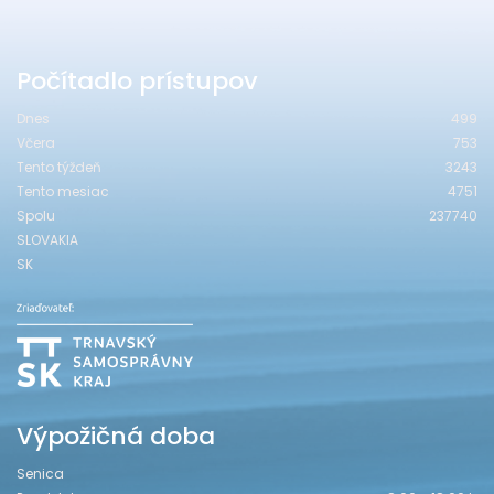
Počítadlo prístupov
Dnes
499
Včera
753
Tento týždeň
3243
Tento mesiac
4751
Spolu
237740
SLOVAKIA
SK
Výpožičná doba
Senica