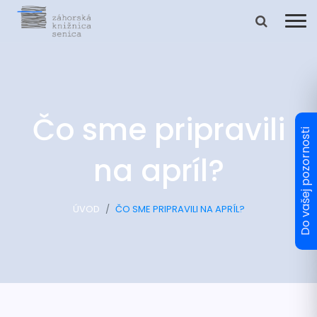
Čo sme pripravili
na apríl?
ÚVOD
ČO SME PRIPRAVILI NA APRÍL?