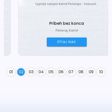
typický rukopis Kamil Peteraja - hravosť...
Príbeh bez konca
Peteraj, Kamil
ČÍTAJ VIAC
0
1
0
2
0
3
0
4
0
5
0
6
0
7
0
8
0
9
10