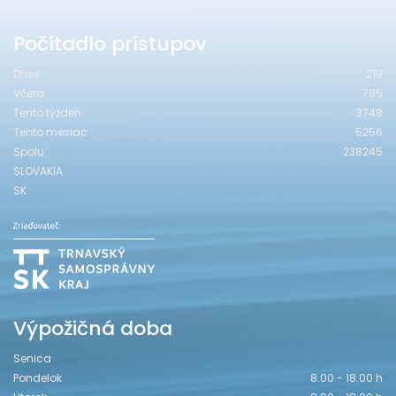
Počítadlo prístupov
Dnes
219
Včera
785
Tento týždeň
3748
Tento mesiac
5256
Spolu
238245
SLOVAKIA
SK
Výpožičná doba
Senica
Pondelok
8.00 - 18.00 h