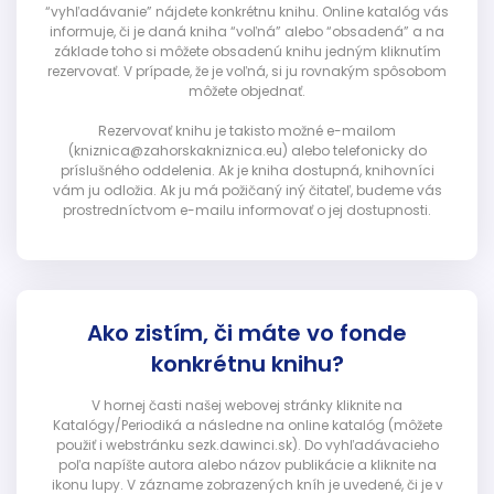
“vyhľadávanie” nájdete konkrétnu knihu. Online katalóg vás
informuje, či je daná kniha “voľná” alebo “obsadená” a na
základe toho si môžete obsadenú knihu jedným kliknutím
rezervovať. V prípade, že je voľná, si ju rovnakým spôsobom
môžete objednať.
Rezervovať knihu je takisto možné e-mailom
(kniznica@zahorskakniznica.eu) alebo telefonicky do
príslušného oddelenia. Ak je kniha dostupná, knihovníci
vám ju odložia. Ak ju má požičaný iný čitateľ, budeme vás
prostredníctvom e-mailu informovať o jej dostupnosti.
Ako zistím, či máte vo fonde
konkrétnu knihu?
V hornej časti našej webovej stránky kliknite na
Katalógy/Periodiká a následne na online katalóg (môžete
použiť i webstránku sezk.dawinci.sk). Do vyhľadávacieho
poľa napíšte autora alebo názov publikácie a kliknite na
ikonu lupy. V zázname zobrazených kníh je uvedené, či je v