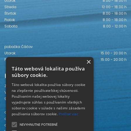
Utorok
8.00 - 18.00 h
Streda
12.00 - 18.00 h
Štvrtok
8.00 - 18.00 h
Piatok
8.00 - 18.00 h
Sobota
8.00 - 12.00 h
pobočka Čáčov
Utorok
15.00 - 20.00 h
Piatok
15.00 - 20.00 h
×
Táto webová lokalita používa
Kontakt
súbory cookie.
Táto webová lokalita používa súbory cookie
Záhorská knižnica
na zlepšenie používateľskej skúsenosti.
Vajanského 28
Používaním našej webovej lokality
905 01 Senica
vyjadrujete súhlas s používaním všetkých
súborov cookie v súlade s našimi zásadami
odd. beletrie 034/654 3780
používania súborov cookie.
Prečítať viac
odd. odbornej literatúry 034/651 2710
NEVYHNUTNE POTREBNÉ
odd. pre deti a mládež 034/654 6519