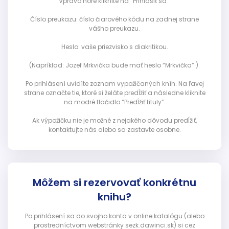
Vpravo hore kliknite na “Prihlásiť sa”:
Číslo preukazu: číslo čiarového kódu na zadnej strane
vášho preukazu.
Heslo: vaše priezvisko s diakritikou.
(Napríklad: Jozef Mrkvička bude mať heslo “Mrkvička”.).
Po prihlásení uvidíte zoznam vypožičaných kníh. Na ľavej
strane označte tie, ktoré si želáte predĺžiť a následne kliknite
na modré tlačidlo “Predĺžiť tituly”.
Ak výpožičku nie je možné z nejakého dôvodu predĺžiť,
kontaktujte nás alebo sa zastavte osobne.
Môžem si rezervovať konkrétnu
knihu?
Po prihlásení sa do svojho konta v online katalógu (alebo
prostredníctvom webstránky sezk.dawinci.sk) si cez