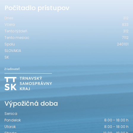
Počítadlo prístupov
Dnes
312
Včera
833
Tento týždeň
312
Tento mesiac
7112
Spolu
240101
SLOVAKIA
SK
Výpožičná doba
Senica
Pondelok
8.00 - 18.00 h
Utorok
8.00 - 18.00 h