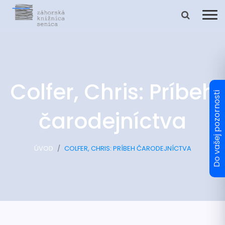
Colfer, Chris: Príbeh
čarodejníctva
ÚVOD
COLFER, CHRIS: PRÍBEH ČARODEJNÍCTVA