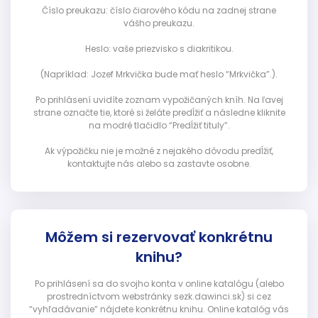
Číslo preukazu: číslo čiarového kódu na zadnej strane
vášho preukazu.
Heslo: vaše priezvisko s diakritikou.
(Napríklad: Jozef Mrkvička bude mať heslo “Mrkvička”.).
Po prihlásení uvidíte zoznam vypožičaných kníh. Na ľavej
strane označte tie, ktoré si želáte predĺžiť a následne kliknite
na modré tlačidlo “Predĺžiť tituly”.
Ak výpožičku nie je možné z nejakého dôvodu predĺžiť,
kontaktujte nás alebo sa zastavte osobne.
Môžem si rezervovať konkrétnu
knihu?
Po prihlásení sa do svojho konta v online katalógu (alebo
prostredníctvom webstránky sezk.dawinci.sk) si cez
“vyhľadávanie” nájdete konkrétnu knihu. Online katalóg vás