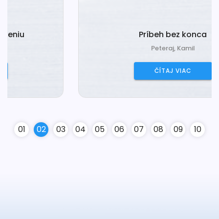
Príbeh bez konca
Peteraj, Kamil
ČÍTAJ VIAC
0
1
0
2
0
3
0
4
0
5
0
6
0
7
0
8
0
9
10