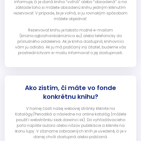
informuje, či je daná kniha “voľná” alebo “obsadená” a na
základe toho si môžete obsadenú knihu jedným kliknutím
rezervovať. V prípade, že je voľná, si ju rovnakým spôsobom
môžete objednať.
Rezervovať knihu je takisto možné e-mailom
(kniznica@zahorskakniznica.eu) alebo telefonicky do
príslušného oddelenia. Ak je kniha dostupná, knihovníci
vám ju odložia. Ak ju má požičaný iný čitateľ, budeme vás
prostredníctvom e-mailu informovať o jej dostupnosti.
Ako zistím, či máte vo fonde
konkrétnu knihu?
V hornej časti našej webovej stránky kliknite na
Katalógy/Periodiká a následne na online katalóg (môžete
použiť i webstránku sezk.dawinci.sk). Do vyhľadávacieho
poľa napíšte autora alebo názov publikácie a kliknite na
ikonu lupy. V zázname zobrazených kníh je uvedené, či je v
danej chvíli dostupná alebo požičaná.