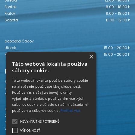
Streda
12.00 - 18.00 h
Štvrtok
8.00 - 18.00 h
Piatok
8.00 - 18.00 h
Sobota
8.00 - 12.00 h
pobočka Čáčov
Utorok
15.00 - 20.00 h
Piatok
15.00 - 20.00 h
×
Táto webová lokalita používa
Kontakt
súbory cookie.
Táto webová lokalita používa súbory cookie
Záhorská knižnica
na zlepšenie používateľskej skúsenosti.
Vajanského 28
Používaním našej webovej lokality
905 01 Senica
vyjadrujete súhlas s používaním všetkých
súborov cookie v súlade s našimi zásadami
odd. beletrie 034/654 3780
používania súborov cookie.
Prečítať viac
odd. odbornej literatúry 034/651 2710
NEVYHNUTNE POTREBNÉ
odd. pre deti a mládež 034/654 6519
Viac kontaktov nájdete
TU
.
VÝKONNOSŤ