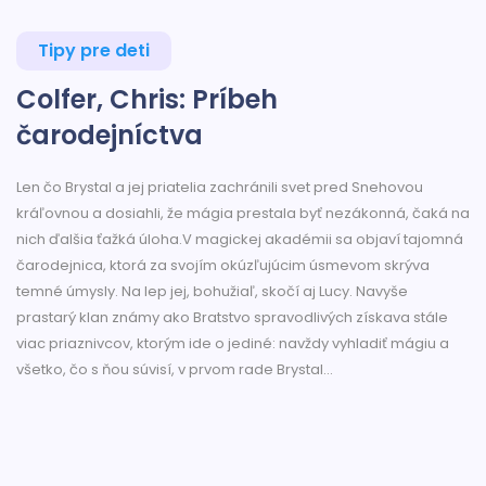
Tipy pre deti
Colfer, Chris: Príbeh
čarodejníctva
Len čo Brystal a jej priatelia zachránili svet pred Snehovou
kráľovnou a dosiahli, že mágia prestala byť nezákonná, čaká na
nich ďalšia ťažká úloha.V magickej akadémii sa objaví tajomná
čarodejnica, ktorá za svojím okúzľujúcim úsmevom skrýva
temné úmysly. Na lep jej, bohužiaľ, skočí aj Lucy. Navyše
prastarý klan známy ako Bratstvo spravodlivých získava stále
viac priaznivcov, ktorým ide o jediné: navždy vyhladiť mágiu a
všetko, čo s ňou súvisí, v prvom rade Brystal...