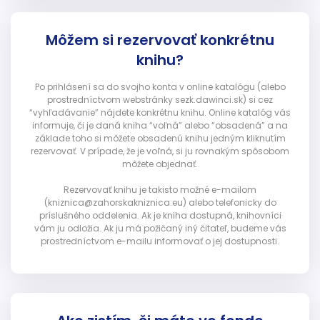
Môžem si rezervovať konkrétnu
knihu?
Po prihlásení sa do svojho konta v online katalógu (alebo
prostredníctvom webstránky sezk.dawinci.sk) si cez
“vyhľadávanie” nájdete konkrétnu knihu. Online katalóg vás
informuje, či je daná kniha “voľná” alebo “obsadená” a na
základe toho si môžete obsadenú knihu jedným kliknutím
rezervovať. V prípade, že je voľná, si ju rovnakým spôsobom
môžete objednať.
Rezervovať knihu je takisto možné e-mailom
(kniznica@zahorskakniznica.eu) alebo telefonicky do
príslušného oddelenia. Ak je kniha dostupná, knihovníci
vám ju odložia. Ak ju má požičaný iný čitateľ, budeme vás
prostredníctvom e-mailu informovať o jej dostupnosti.