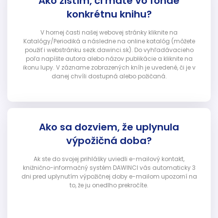
Ako zistím, či máte vo fonde
konkrétnu knihu?
V hornej časti našej webovej stránky kliknite na
Katalógy/Periodiká a následne na online katalóg (môžete
použiť i webstránku sezk.dawinci.sk). Do vyhľadávacieho
poľa napíšte autora alebo názov publikácie a kliknite na
ikonu lupy. V zázname zobrazených kníh je uvedené, či je v
danej chvíli dostupná alebo požičaná.
Ako sa dozviem, že uplynula
výpožičná doba?
Ak ste do svojej prihlášky uviedli e-mailový kontakt,
knižnično-informačný systém DAWINCI vás automaticky 3
dni pred uplynutím výpožičnej doby e-mailom upozorní na
to, že ju onedlho prekročíte.