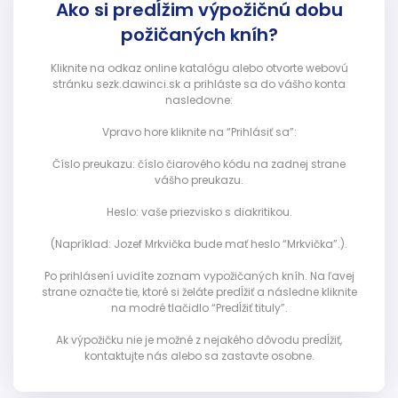
Ako si predĺžim výpožičnú dobu
požičaných kníh?
Kliknite na odkaz online katalógu alebo otvorte webovú
stránku sezk.dawinci.sk a prihláste sa do vášho konta
nasledovne:
Vpravo hore kliknite na “Prihlásiť sa”:
Číslo preukazu: číslo čiarového kódu na zadnej strane
vášho preukazu.
Heslo: vaše priezvisko s diakritikou.
(Napríklad: Jozef Mrkvička bude mať heslo “Mrkvička”.).
Po prihlásení uvidíte zoznam vypožičaných kníh. Na ľavej
strane označte tie, ktoré si želáte predĺžiť a následne kliknite
na modré tlačidlo “Predĺžiť tituly”.
Ak výpožičku nie je možné z nejakého dôvodu predĺžiť,
kontaktujte nás alebo sa zastavte osobne.