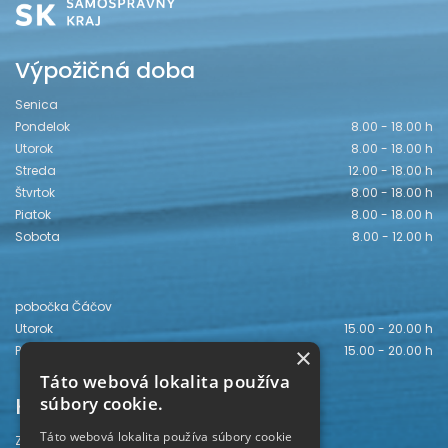
Výpožičná doba
Senica
Pondelok
8.00 - 18.00 h
Utorok
8.00 - 18.00 h
Streda
12.00 - 18.00 h
Štvrtok
8.00 - 18.00 h
Piatok
8.00 - 18.00 h
Sobota
8.00 - 12.00 h
pobočka Čáčov
Utorok
15.00 - 20.00 h
×
Piatok
15.00 - 20.00 h
Táto webová lokalita používa
Kontakt
súbory cookie.
Táto webová lokalita používa súbory cookie
Záhorská knižnica