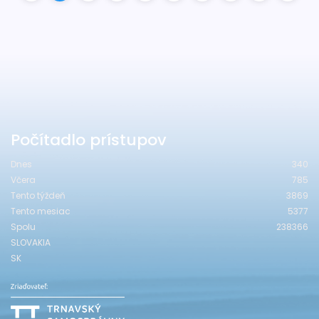
Počítadlo prístupov
Dnes
340
Včera
785
Tento týždeň
3869
Tento mesiac
5377
Spolu
238366
SLOVAKIA
SK