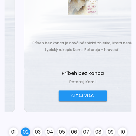
Príbeh bez konca je nová básnická zbierka, ktorá nesie
typický rukopis Kamil Peteraja - hravosť...
Príbeh bez konca
Peteraj, Kamil
ČÍTAJ VIAC
0
1
0
2
0
3
0
4
0
5
0
6
0
7
0
8
0
9
10