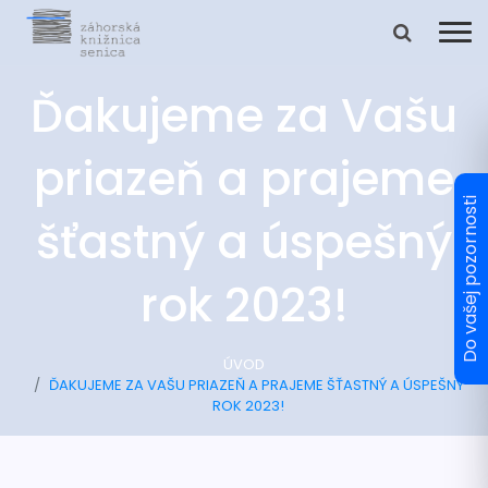
Ďakujeme za Vašu
priazeň a prajeme
šťastný a úspešný
rok 2023!
ÚVOD
ĎAKUJEME ZA VAŠU PRIAZEŇ A PRAJEME ŠŤASTNÝ A ÚSPEŠNÝ
ROK 2023!