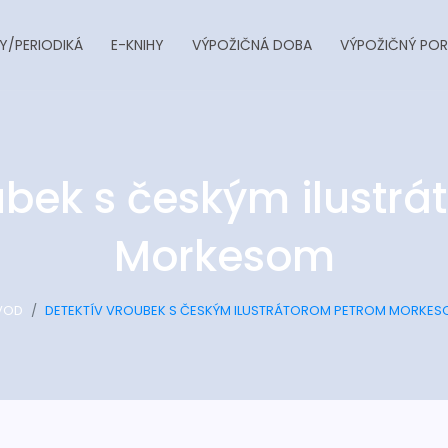
Y/PERIODIKÁ
E-KNIHY
VÝPOŽIČNÁ DOBA
VÝPOŽIČNÝ POR
ubek s českým ilustr
Morkesom
VOD
DETEKTÍV VROUBEK S ČESKÝM ILUSTRÁTOROM PETROM MORKES