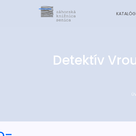
KATALÓG
Detektív Vro
Ú
o-