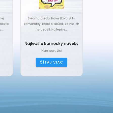
j
Siedma trieda. Nová škola. A tri
Čo ak váš van
ekto
kamarátky, ktoré si sľúbili, že nič ich
hrudka peria,
.
nerozdelí. Najlepšie...
a o
Najlepšie kamošky naveky
Vankú
Harrison, Lisi
Čerňa
ČÍTAJ VIAC
ČÍ