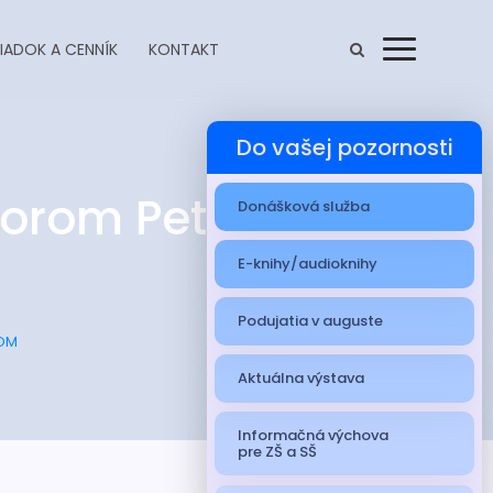
IADOK A CENNÍK
KONTAKT
Menu
Do vašej pozornosti
átorom Petrom
Donášková služba
E-knihy/audioknihy
Podujatia v auguste
OM
Aktuálna výstava
Informačná výchova
pre ZŠ a SŠ