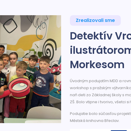
Zrealizovali sme
Detektív V
ilustrátoro
Morkesom
Úvodným podujatím MDD a rovna
workshop s pražským výtvarník
naň deti zo Základnej školy s m
ZŠ. Bolo vtipne i tvorivo, všetci si t
Podujatie bolo súčasťou projek
Městská knihovna Břeclav.