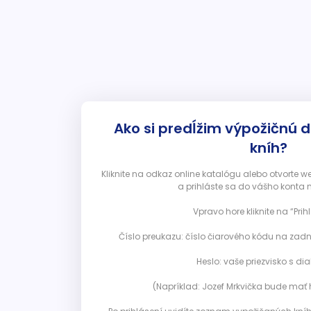
Ako si predĺžim výpožičnú 
kníh?
Kliknite na odkaz online katalógu alebo otvorte 
a prihláste sa do vášho konta 
Vpravo hore kliknite na “Prihl
Číslo preukazu: číslo čiarového kódu na zadn
Heslo: vaše priezvisko s diak
(Napríklad: Jozef Mrkvička bude mať h