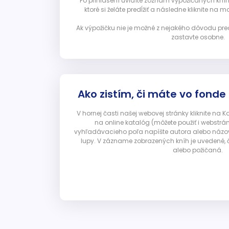
Po prihlásení uvidíte zoznam vypožičaných kníh. 
ktoré si želáte predĺžiť a následne kliknite na mod
Ak výpožičku nie je možné z nejakého dôvodu pred
zastavte osobne.
Ako zistím, či máte vo fonde
V hornej časti našej webovej stránky kliknite na 
na online katalóg (môžete použiť i webstrá
vyhľadávacieho poľa napíšte autora alebo názov p
lupy. V zázname zobrazených kníh je uvedené, č
alebo požičaná.