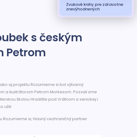
Zvukové knihy pre zdravotne
znevýhodnených
roubek s českým
m Petrom
ko aj projektu Rozumieme si bol výtvarný
om a ilustrátorom Petrom Morkesom. Pozvali sme
aterskou školou Hradište pod Vrátnom a senickej I.
o užili.
tu Rozumieme si, hlavný cezhraničný partner