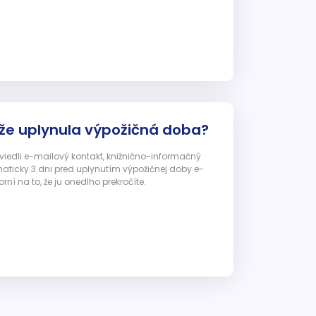
 že uplynula výpožičná doba?
 uviedli e-mailový kontakt, knižnično-informačný
ticky 3 dni pred uplynutím výpožičnej doby e-
ní na to, že ju onedlho prekročíte.