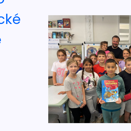
ické
e