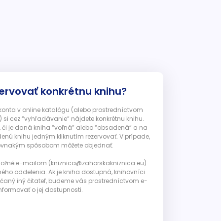
ervovať konkrétnu knihu?
 konta v online katalógu (alebo prostredníctvom
 si cez “vyhľadávanie” nájdete konkrétnu knihu.
, či je daná kniha “voľná” alebo “obsadená” a na
enú knihu jedným kliknutím rezervovať. V prípade,
ju rovnakým spôsobom môžete objednať.
 možné e-mailom (kniznica@zahorskakniznica.eu)
ného oddelenia. Ak je kniha dostupná, knihovníci
ičaný iný čitateľ, budeme vás prostredníctvom e-
nformovať o jej dostupnosti.