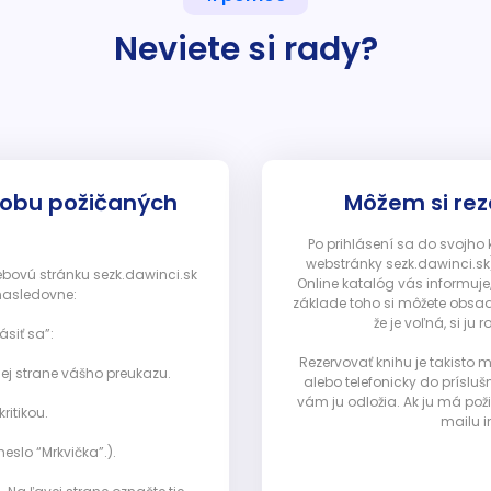
Neviete si rady?
dobu požičaných
Môžem si rez
Po prihlásení sa do svojho
webstránky sezk.dawinci.sk)
webovú stránku sezk.dawinci.sk
Online katalóg vás informuje
nasledovne:
základe toho si môžete obsad
že je voľná, si 
ásiť sa”:
Rezervovať knihu je takisto
ej strane vášho preukazu.
alebo telefonicky do prísluš
vám ju odložia. Ak ju má pož
ritikou.
mailu i
eslo “Mrkvička”.).