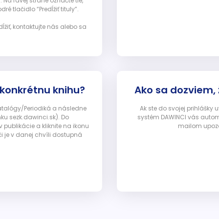
Na ľavej strane označte tie,
ré tlačidlo “Predĺžiť tituly”.
ĺžiť, kontaktujte nás alebo sa
 konkrétnu knihu?
Ako sa dozviem,
Katalógy/Periodiká a následne
Ak ste do svojej prihlášky
nku sezk.dawinci.sk). Do
systém DAWINCI vás automa
ublikácie a kliknite na ikonu
mailom upozor
i je v danej chvíli dostupná