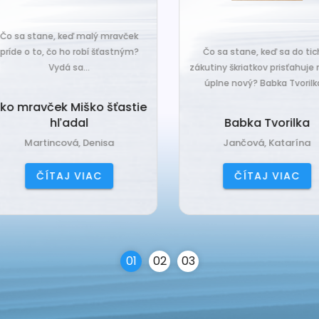
o sa stane, keď malý mravček
íde o to, čo ho robí šťastným?
Čo sa stane, keď sa do tiche
Vydá sa...
zákutiny škriatkov prisťahuje ni
úplne nový? Babka Tvorilka..
o mravček Miško šťastie
hľadal
Babka Tvorilka
Martincová, Denisa
Jančová, Katarína
ČÍTAJ VIAC
ČÍTAJ VIAC
0
1
0
2
0
3