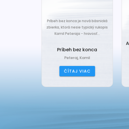
za len k tým,
Č
veľa. Prichádza
Príbeh bez konca je nová básnická
pr
 prázdnotu,...
zbierka, ktorá nesie typický rukopis
Kamil Peteraja - hravosť...
ia k
Ak
deniu
Príbeh bez konca
ana
Peteraj, Kamil
IAC
ČÍTAJ VIAC