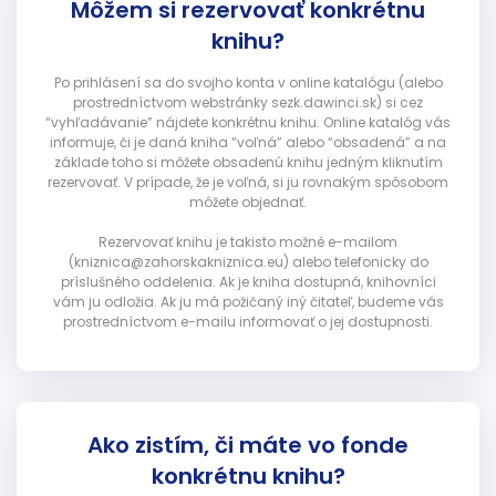
Môžem si rezervovať konkrétnu
knihu?
Po prihlásení sa do svojho konta v online katalógu (alebo
prostredníctvom webstránky sezk.dawinci.sk) si cez
“vyhľadávanie” nájdete konkrétnu knihu. Online katalóg vás
informuje, či je daná kniha “voľná” alebo “obsadená” a na
základe toho si môžete obsadenú knihu jedným kliknutím
rezervovať. V prípade, že je voľná, si ju rovnakým spôsobom
môžete objednať.
Rezervovať knihu je takisto možné e-mailom
(kniznica@zahorskakniznica.eu) alebo telefonicky do
príslušného oddelenia. Ak je kniha dostupná, knihovníci
vám ju odložia. Ak ju má požičaný iný čitateľ, budeme vás
prostredníctvom e-mailu informovať o jej dostupnosti.
Ako zistím, či máte vo fonde
konkrétnu knihu?