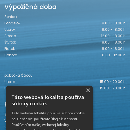
Výpožičná doba
Senica
Pondelok
8.00 - 18.00 h
Utorok
8.00 - 18.00 h
Streda
12.00 - 18.00 h
Štvrtok
8.00 - 18.00 h
Piatok
8.00 - 18.00 h
Sobota
8.00 - 12.00 h
pobočka Čáčov
Utorok
15.00 - 20.00 h
Piatok
15.00 - 20.00 h
×
Táto webová lokalita používa
Kontakt
súbory cookie.
Táto webová lokalita používa súbory cookie
Záhorská knižnica
na zlepšenie používateľskej skúsenosti.
Vajanského 28
Používaním našej webovej lokality
905 01 Senica