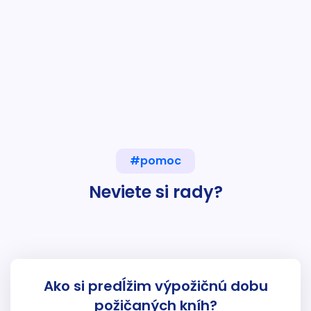
#pomoc
Neviete si rady?
Ako si predĺžim výpožičnú dobu
požičaných kníh?