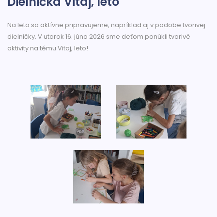
Dielnička Vitaj, leto
Na leto sa aktívne pripravujeme, napríklad aj v podobe tvorivej
dielničky. V utorok 16. júna 2026 sme deťom ponúkli tvorivé
aktivity na tému Vitaj, leto!