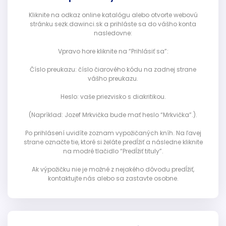
Kliknite na odkaz online katalógu alebo otvorte webovú
stránku sezk.dawinci.sk a prihláste sa do vášho konta
nasledovne:
Vpravo hore kliknite na “Prihlásiť sa”:
Číslo preukazu: číslo čiarového kódu na zadnej strane
vášho preukazu.
Heslo: vaše priezvisko s diakritikou.
(Napríklad: Jozef Mrkvička bude mať heslo “Mrkvička”.).
Po prihlásení uvidíte zoznam vypožičaných kníh. Na ľavej
strane označte tie, ktoré si želáte predĺžiť a následne kliknite
na modré tlačidlo “Predĺžiť tituly”.
Ak výpožičku nie je možné z nejakého dôvodu predĺžiť,
kontaktujte nás alebo sa zastavte osobne.