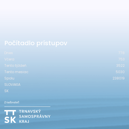
Počítadlo prístupov
Dnes
778
Včera
753
Tento týždeň
3522
Tento mesiac
5030
Spolu
238019
SLOVAKIA
SK