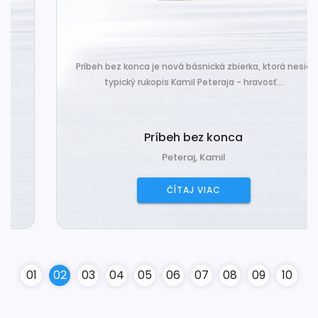
Príbeh bez konca je nová básnická zbierka, ktorá nesie
typický rukopis Kamil Peteraja - hravosť...
Príbeh bez konca
Peteraj, Kamil
ČÍTAJ VIAC
0
1
0
2
0
3
0
4
0
5
0
6
0
7
0
8
0
9
10