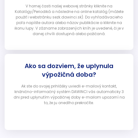
V hornej časti našej webovej stránky kliknite na
Katalógy/Periodiká a následne na online katalóg (môžete
použiť i webstránku sezk.dawinci.sk). Do vyhľadávacieho
poľa napíšte autora alebo názov publikácie a kliknite na
ikonu lupy. V zázname zobrazených kníh je uvedené, či je v
danej chvíli dostupná alebo požičaná.
Ako sa dozviem, že uplynula
výpožičná doba?
Ak ste do svojej prihlášky uviedli e-mailový kontakt,
knižnično-informačný systém DAWINCI vás automaticky 3
dni pred uplynutím výpožičnej doby e-mailom upozorní na
to, že ju onedlho prekročíte.