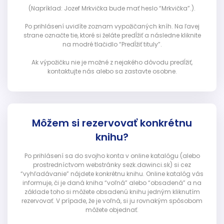
(Napríklad: Jozef Mrkvička bude mať heslo “Mrkvička”.).
Po prihlásení uvidíte zoznam vypožičaných kníh. Na ľavej
strane označte tie, ktoré si želáte predĺžiť a následne kliknite
na modré tlačidlo “Predĺžiť tituly”.
Ak výpožičku nie je možné z nejakého dôvodu predĺžiť,
kontaktujte nás alebo sa zastavte osobne.
Môžem si rezervovať konkrétnu
knihu?
Po prihlásení sa do svojho konta v online katalógu (alebo
prostredníctvom webstránky sezk.dawinci.sk) si cez
“vyhľadávanie” nájdete konkrétnu knihu. Online katalóg vás
informuje, či je daná kniha “voľná” alebo “obsadená” a na
základe toho si môžete obsadenú knihu jedným kliknutím
rezervovať. V prípade, že je voľná, si ju rovnakým spôsobom
môžete objednať.