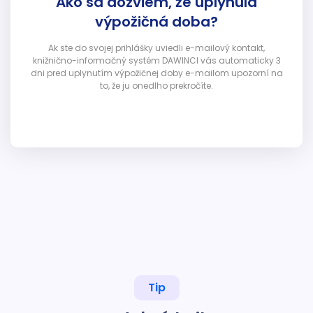
Ako sa dozviem, že uplynula
výpožičná doba?
Ak ste do svojej prihlášky uviedli e-mailový kontakt,
knižnično-informačný systém DAWINCI vás automaticky 3
dni pred uplynutím výpožičnej doby e-mailom upozorní na
to, že ju onedlho prekročíte.
Tip