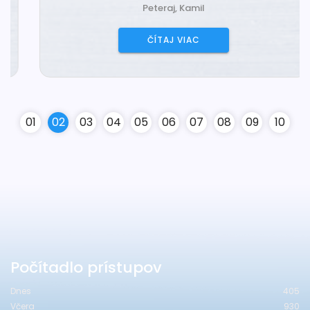
Peteraj, Kamil
ČÍTAJ VIAC
0
1
0
2
0
3
0
4
0
5
0
6
0
7
0
8
0
9
10
Počítadlo prístupov
Dnes
405
Včera
930