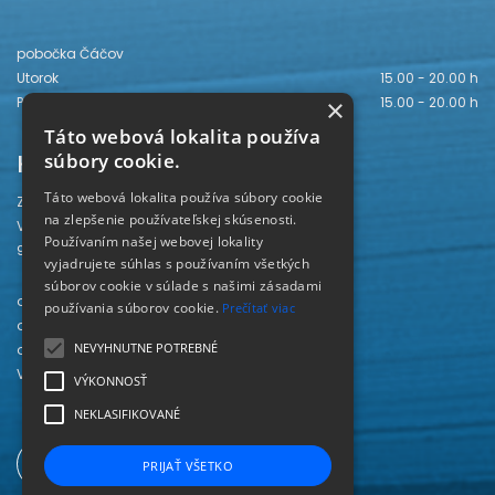
pobočka Čáčov
Utorok
15.00 - 20.00 h
×
Piatok
15.00 - 20.00 h
Táto webová lokalita používa
Kontakt
súbory cookie.
Táto webová lokalita používa súbory cookie
Záhorská knižnica
na zlepšenie používateľskej skúsenosti.
Vajanského 28
Používaním našej webovej lokality
905 01 Senica
vyjadrujete súhlas s používaním všetkých
súborov cookie v súlade s našimi zásadami
odd. beletrie 034/654 3780
používania súborov cookie.
Prečítať viac
odd. odbornej literatúry 034/651 2710
NEVYHNUTNE POTREBNÉ
odd. pre deti a mládež 034/654 6519
Viac kontaktov nájdete
TU
.
VÝKONNOSŤ
NEKLASIFIKOVANÉ
PRIJAŤ VŠETKO