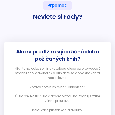
#pomoc
Neviete si rady?
Ako si predĺžim výpožičnú dobu
požičaných kníh?
Kliknite na odkaz online katalógu alebo otvorte webovú
stránku sezk.dawinci.sk a prihláste sa do vášho konta
nasledovne:
Vpravo hore kliknite na “Prihlásiť sa”:
Číslo preukazu: číslo čiarového kódu na zadnej strane
vášho preukazu.
Heslo: vaše priezvisko s diakritikou.