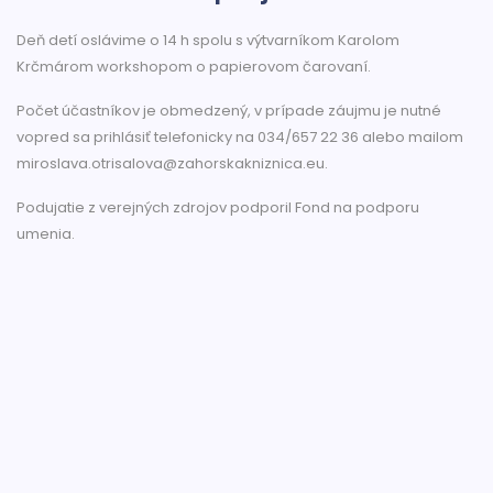
Deň detí oslávime o 14 h spolu s výtvarníkom Karolom
Krčmárom workshopom o papierovom čarovaní.
Počet účastníkov je obmedzený, v prípade záujmu je nutné
vopred sa prihlásiť telefonicky na 034/657 22 36 alebo mailom
miroslava.otrisalova@zahorskakniznica.eu.
Podujatie z verejných zdrojov podporil Fond na podporu
umenia.