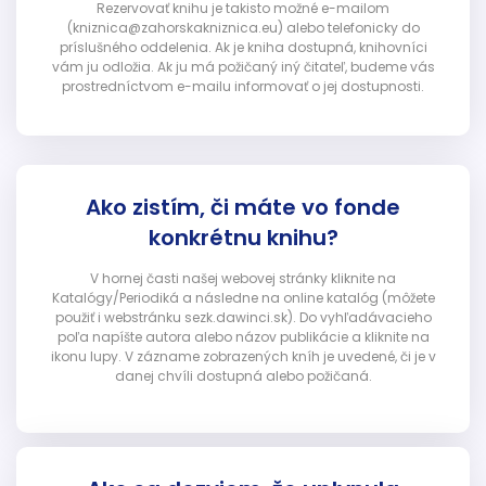
Rezervovať knihu je takisto možné e-mailom
(kniznica@zahorskakniznica.eu) alebo telefonicky do
príslušného oddelenia. Ak je kniha dostupná, knihovníci
vám ju odložia. Ak ju má požičaný iný čitateľ, budeme vás
prostredníctvom e-mailu informovať o jej dostupnosti.
Ako zistím, či máte vo fonde
konkrétnu knihu?
V hornej časti našej webovej stránky kliknite na
Katalógy/Periodiká a následne na online katalóg (môžete
použiť i webstránku sezk.dawinci.sk). Do vyhľadávacieho
poľa napíšte autora alebo názov publikácie a kliknite na
ikonu lupy. V zázname zobrazených kníh je uvedené, či je v
danej chvíli dostupná alebo požičaná.