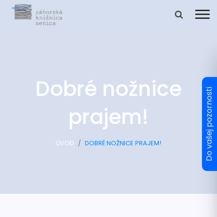
Dobré nožnice
prajem!
ÚVOD
DOBRÉ NOŽNICE PRAJEM!