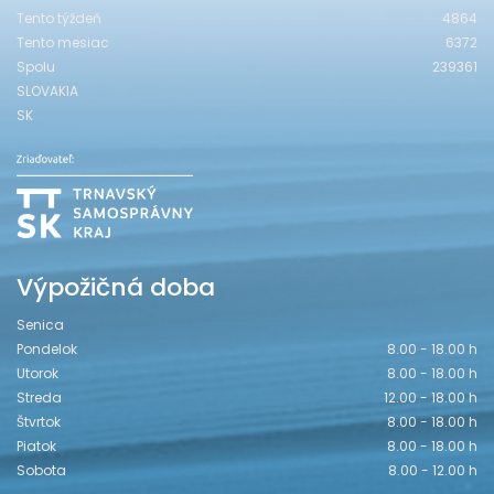
Tento týždeň
4864
Tento mesiac
6372
Spolu
239361
SLOVAKIA
SK
Výpožičná doba
Senica
Pondelok
8.00 - 18.00 h
Utorok
8.00 - 18.00 h
Streda
12.00 - 18.00 h
Štvrtok
8.00 - 18.00 h
Piatok
8.00 - 18.00 h
Sobota
8.00 - 12.00 h