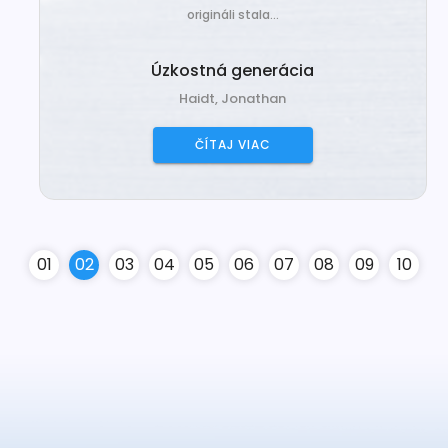
origináli stala...
Úzkostná generácia
Haidt, Jonathan
ČÍTAJ VIAC
0
1
0
2
0
3
0
4
0
5
0
6
0
7
0
8
0
9
10