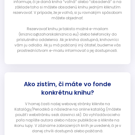
informuje, či je daná kniha “voľná” alebo “obsadená” a na
základe toho si môžete obsadenú knihu jedným kliknutím
rezervovať. V prípade, že je voľná, si ju rovnakým spôsobom
môžete objednať.
Rezervovať knihu je takisto možné e-mailom
(kniznica@zahorskakniznica.eu) alebo telefonicky do
príslušného oddelenia. Ak je kniha dostupná, knihovníci
vám ju odložia. Ak ju má požičaný iný čitateľ, budeme vás
prostredníctvom e-mailu informovať o jej dostupnosti.
Ako zistím, či máte vo fonde
konkrétnu knihu?
V hornej časti našej webovej stránky kliknite na
Katalógy/Periodiká a následne na online katalóg (môžete
použiť i webstránku sezk.dawinci.sk). Do vyhľadávacieho
poľa napíšte autora alebo názov publikácie a kliknite na
ikonu lupy. V zázname zobrazených kníh je uvedené, či je v
danej chvíli dostupná alebo požičaná.