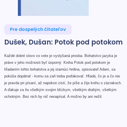
Pre dospelých čitateľov
Dušek, Dušan: Potok pod potokom
Každé dobré slovo vo vete je vyslyšaná prosba. Bohatstvo jazyka je
práve v jeho možnosti byť úsporný. Kniha Potok pod potokom je
hľadaním tohto bohatstva a jej starnúci hrdina, spisovateľ Adam, sa
pokúša dopátrať - komu sa zaň treba poďakovať. Hľadá, čo je a čo nie
je pravda pri písaní, až napokon zistí, že píše a žije knihu o zázrakoch.
A ďakuje za ňu všetkým svojim blízkym, všetkým drahým, všetkým
ochotným. Bez nich by nič nenapísal. A možno by ani nežil.