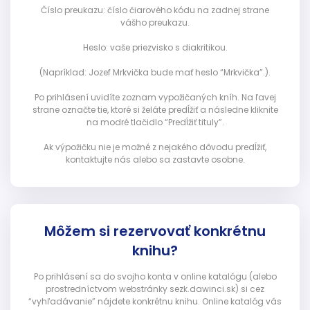
Číslo preukazu: číslo čiarového kódu na zadnej strane
vášho preukazu.
Heslo: vaše priezvisko s diakritikou.
(Napríklad: Jozef Mrkvička bude mať heslo “Mrkvička”.).
Po prihlásení uvidíte zoznam vypožičaných kníh. Na ľavej
strane označte tie, ktoré si želáte predĺžiť a následne kliknite
na modré tlačidlo “Predĺžiť tituly”.
Ak výpožičku nie je možné z nejakého dôvodu predĺžiť,
kontaktujte nás alebo sa zastavte osobne.
Môžem si rezervovať konkrétnu
knihu?
Po prihlásení sa do svojho konta v online katalógu (alebo
prostredníctvom webstránky sezk.dawinci.sk) si cez
“vyhľadávanie” nájdete konkrétnu knihu. Online katalóg vás