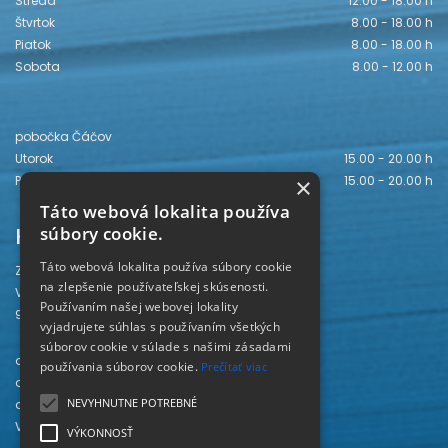
Streda
12.00 - 18.00 h
Štvrtok
8.00 - 18.00 h
Piatok
8.00 - 18.00 h
Sobota
8.00 - 12.00 h
pobočka Čáčov
Utorok
15.00 - 20.00 h
Piatok
15.00 - 20.00 h
×
Táto webová lokalita používa
Kontakt
súbory cookie.
Táto webová lokalita používa súbory cookie
Záhorská knižnica
na zlepšenie používateľskej skúsenosti.
Vajanského 28
Používaním našej webovej lokality
905 01 Senica
vyjadrujete súhlas s používaním všetkých
súborov cookie v súlade s našimi zásadami
odd. beletrie 034/654 3780
používania súborov cookie.
Prečítať viac
odd. odbornej literatúry 034/651 2710
NEVYHNUTNE POTREBNÉ
odd. pre deti a mládež 034/654 6519
Viac kontaktov nájdete
TU
.
VÝKONNOSŤ