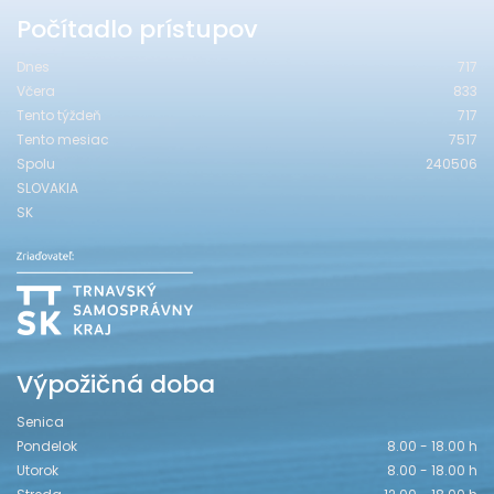
Počítadlo prístupov
Dnes
717
Včera
833
Tento týždeň
717
Tento mesiac
7517
Spolu
240506
SLOVAKIA
SK
Výpožičná doba
Senica
Pondelok
8.00 - 18.00 h
Utorok
8.00 - 18.00 h