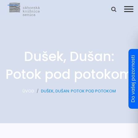
Dušek, Dušan:
Potok pod potokom
ÚVOD
DUŠEK, DUŠAN: POTOK POD POTOKOM