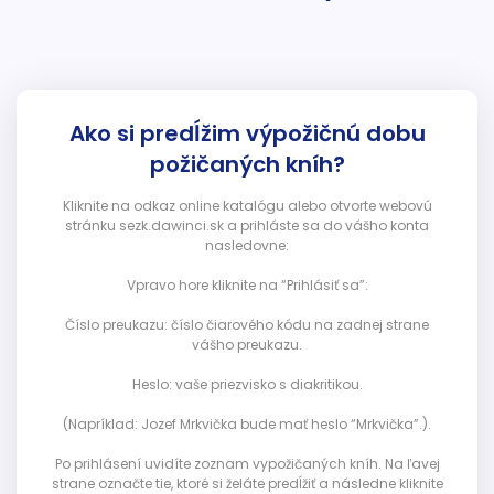
Ako si predĺžim výpožičnú dobu
požičaných kníh?
Kliknite na odkaz online katalógu alebo otvorte webovú
stránku sezk.dawinci.sk a prihláste sa do vášho konta
nasledovne:
Vpravo hore kliknite na “Prihlásiť sa”:
Číslo preukazu: číslo čiarového kódu na zadnej strane
vášho preukazu.
Heslo: vaše priezvisko s diakritikou.
(Napríklad: Jozef Mrkvička bude mať heslo “Mrkvička”.).
Po prihlásení uvidíte zoznam vypožičaných kníh. Na ľavej
strane označte tie, ktoré si želáte predĺžiť a následne kliknite