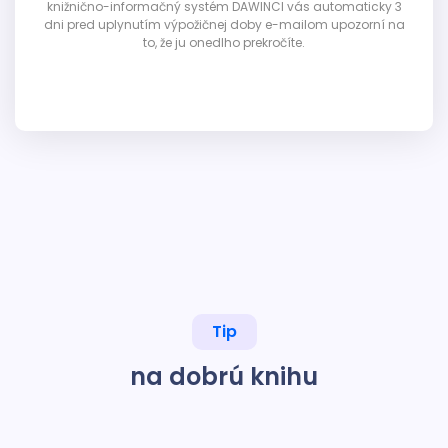
knižnično-informačný systém DAWINCI vás automaticky 3
dni pred uplynutím výpožičnej doby e-mailom upozorní na
to, že ju onedlho prekročíte.
Tip
na dobrú knihu