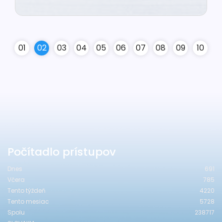
0
1
0
2
0
3
0
4
0
5
0
6
0
7
0
8
0
9
10
Počítadlo prístupov
Dnes
691
Včera
785
Tento týždeň
4220
Tento mesiac
5728
Spolu
238717