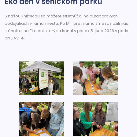
Eko deň v senickom parku
S našou knižnicou sa môžete stretnúť aj na outdoorových
podujatiach v rámci mesta. Po Míli pre mamu sme rozložili náš
stánok aj na Eko dni, ktorý sa konal v piatok 5. júna 2026 v parku
pri DAV-e.