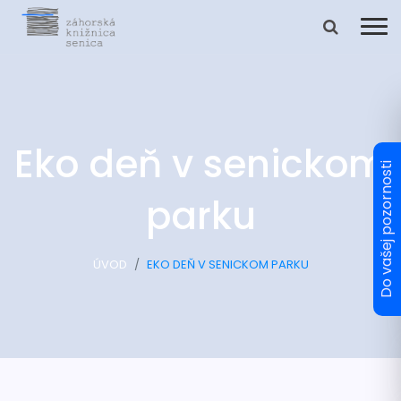
Eko deň v senickom
parku
ÚVOD
EKO DEŇ V SENICKOM PARKU