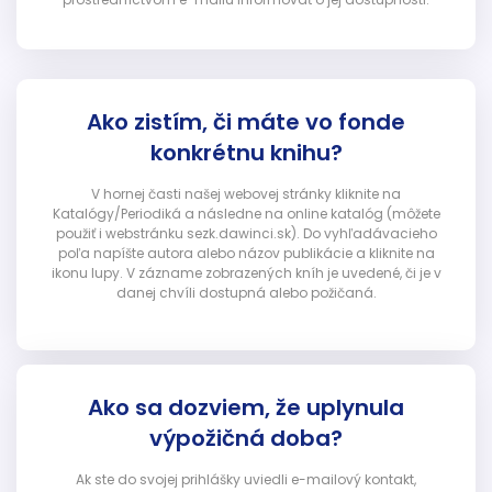
Ako zistím, či máte vo fonde
konkrétnu knihu?
V hornej časti našej webovej stránky kliknite na
Katalógy/Periodiká a následne na online katalóg (môžete
použiť i webstránku sezk.dawinci.sk). Do vyhľadávacieho
poľa napíšte autora alebo názov publikácie a kliknite na
ikonu lupy. V zázname zobrazených kníh je uvedené, či je v
danej chvíli dostupná alebo požičaná.
Ako sa dozviem, že uplynula
výpožičná doba?
Ak ste do svojej prihlášky uviedli e-mailový kontakt,