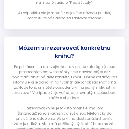
na modré tlačidlo “Predĺžiť tituly”.
Ak výpožičku nie je možné z nejakého dôvodu predĺžiť,
kontaktujte nás alebo sa zastavte osobne.
Môžem si rezervovať konkrétnu
knihu?
Po prihlásení sa do svojho konta v online katalógu (alebo
prostredníctvom webstránky sezk.dawinci.sk) si cez
“vyhľadávanie” nájdete konkrétnu knihu. Online katalóg vás
informuje, či je daná kniha “voľná” alebo “obsadená” a na
základe toho si môžete obsadenú knihu jedným kliknutím
rezervovať. V prípade, že je voľná, si ju rovnakým spôsobom
môžete objednať.
Rezervovať knihu je takisto možné e-mailom
(kniznica@zahorskakniznica.eu) alebo telefonicky do
príslušného oddelenia. Ak je kniha dostupná, knihovníci
vám ju odložia. Ak ju má požičaný iný čitateľ, budeme vás
prostredníctvom e-mailu informovať o jej dostupnosti.