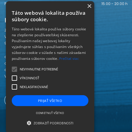
Piatok
15.00 - 20.00 h
×
Táto webová lokalita používa
Kontakt
súbory cookie.
Táto webová lokalita používa súbory cookie
Záhorská knižnica
na zlepšenie používateľskej skúsenosti.
Vajanského 28
Používaním našej webovej lokality
905 01 Senica
vyjadrujete súhlas s používaním všetkých
súborov cookie v súlade s našimi zásadami
odd. beletrie 034/654 3780
používania súborov cookie.
Prečítať viac
odd. odbornej literatúry 034/651 2710
NEVYHNUTNE POTREBNÉ
odd. pre deti a mládež 034/654 6519
Viac kontaktov nájdete
TU
.
VÝKONNOSŤ
NEKLASIFIKOVANÉ
PRIJAŤ VŠETKO
ODMIETNUŤ VŠETKO
ZOBRAZIŤ PODROBNOSTI