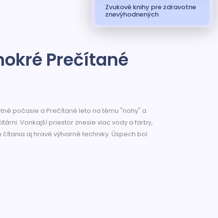
Zvukové knihy pre zdravotne
znevýhodnených
okré Prečítané
 letné počasie a Prečítané leto na tému "nohy" a
čitárni. Vonkajší priestor znesie viac vody a farby,
ítania aj hravé výtvarné techniky. Úspech bol