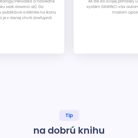
Katalógy/Periodiká a následne
Ak ste do svojej prihlášky
nku sezk.dawinci.sk). Do
systém DAWINCI vás automa
ublikácie a kliknite na ikonu
mailom upozor
i je v danej chvíli dostupná
Tip
na dobrú knihu