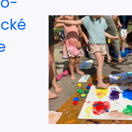
no-
ické
e