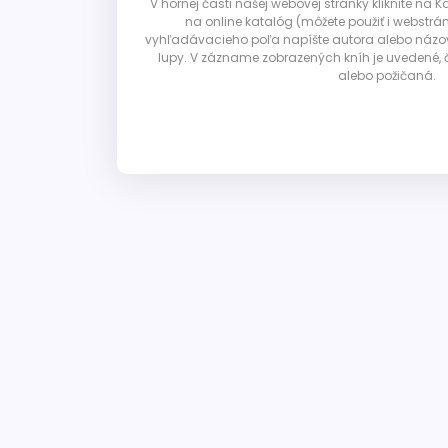
V hornej časti našej webovej stránky kliknite na 
na online katalóg (môžete použiť i webstrá
vyhľadávacieho poľa napíšte autora alebo názov p
lupy. V zázname zobrazených kníh je uvedené, č
alebo požičaná.