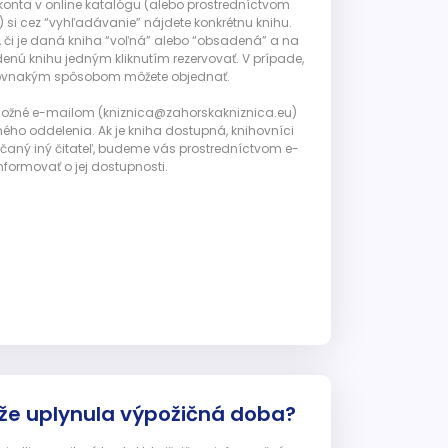
 konta v online katalógu (alebo prostredníctvom
 si cez “vyhľadávanie” nájdete konkrétnu knihu.
, či je daná kniha “voľná” alebo “obsadená” a na
enú knihu jedným kliknutím rezervovať. V prípade,
ju rovnakým spôsobom môžete objednať.
 možné e-mailom (kniznica@zahorskakniznica.eu)
ného oddelenia. Ak je kniha dostupná, knihovníci
ičaný iný čitateľ, budeme vás prostredníctvom e-
nformovať o jej dostupnosti.
 že uplynula výpožičná doba?