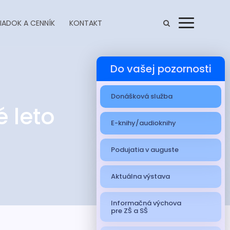
IADOK A CENNÍK
KONTAKT
Menu
Do vašej pozornosti
Donášková služba
 leto
E-knihy/audioknihy
Podujatia v auguste
Aktuálna výstava
Informačná výchova
pre ZŠ a SŠ