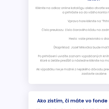
Kliknite na odkaz online katalógu alebo otvorte 
a prihláste sa do vášho konta 
Vpravo hore kliknite na “Prihl
Číslo preukazu: číslo čiarového kódu na zadn
Heslo: vaše priezvisko s diak
(Napríklad: Jozef Mrkvička bude mať h
Po prihlásení uvidíte zoznam vypožičaných kníh. 
ktoré si želáte predĺžiť a následne kliknite na mod
Ak výpožičku nie je možné z nejakého dôvodu pred
zastavte osobne.
Ako zistím, či máte vo fonde