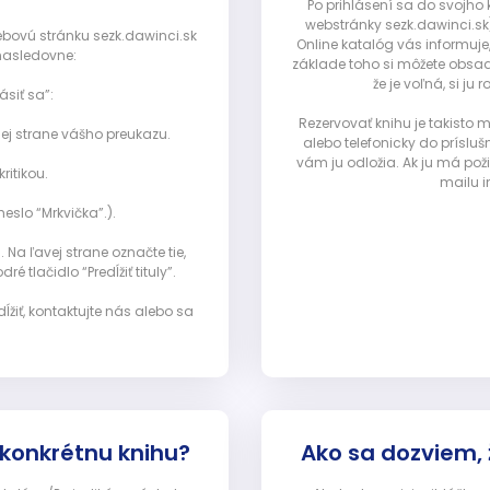
Po prihlásení sa do svojho
webstránky sezk.dawinci.sk)
webovú stránku sezk.dawinci.sk
Online katalóg vás informuje
nasledovne:
základe toho si môžete obsad
že je voľná, si 
ásiť sa”:
Rezervovať knihu je takisto
ej strane vášho preukazu.
alebo telefonicky do prísluš
vám ju odložia. Ak ju má pož
ritikou.
mailu i
eslo “Mrkvička”.).
Na ľavej strane označte tie,
ré tlačidlo “Predĺžiť tituly”.
ĺžiť, kontaktujte nás alebo sa
 konkrétnu knihu?
Ako sa dozviem,