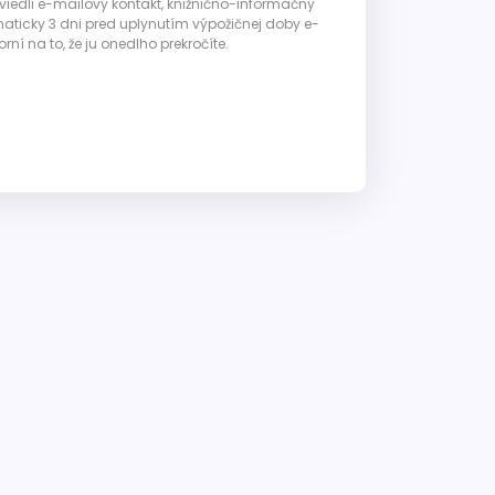
 uviedli e-mailový kontakt, knižnično-informačný
ticky 3 dni pred uplynutím výpožičnej doby e-
ní na to, že ju onedlho prekročíte.