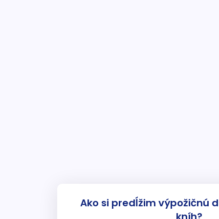
Ako si predĺžim výpožičnú 
kníh?