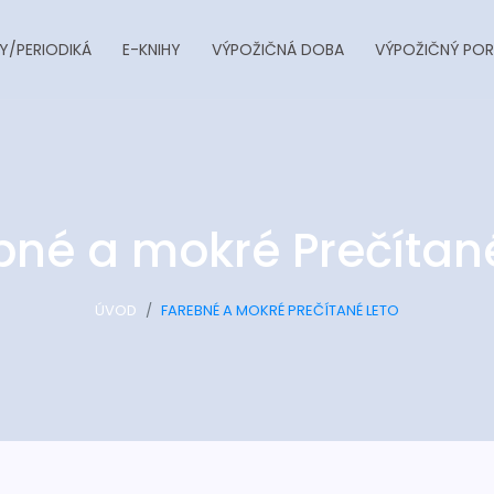
Y/PERIODIKÁ
E-KNIHY
VÝPOŽIČNÁ DOBA
VÝPOŽIČNÝ POR
bné a mokré Prečítané
ÚVOD
FAREBNÉ A MOKRÉ PREČÍTANÉ LETO