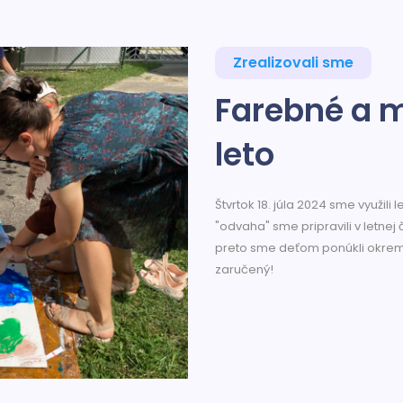
Zrealizovali sme
Farebné a m
leto
Štvrtok 18. júla 2024 sme využili
"odvaha" sme pripravili v letnej 
preto sme deťom ponúkli okrem č
zaručený!