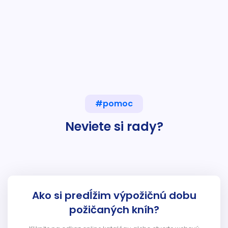
#pomoc
Neviete si rady?
Ako si predĺžim výpožičnú dobu
požičaných kníh?