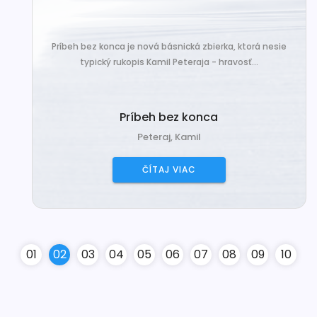
Príbeh bez konca je nová básnická zbierka, ktorá nesie
typický rukopis Kamil Peteraja - hravosť...
Príbeh bez konca
Peteraj, Kamil
ČÍTAJ VIAC
0
1
0
2
0
3
0
4
0
5
0
6
0
7
0
8
0
9
10