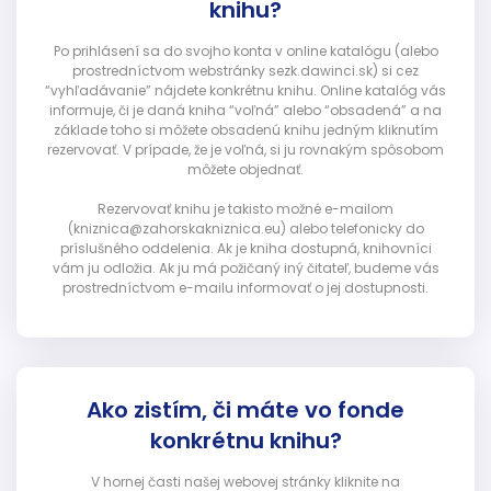
knihu?
Po prihlásení sa do svojho konta v online katalógu (alebo
prostredníctvom webstránky sezk.dawinci.sk) si cez
“vyhľadávanie” nájdete konkrétnu knihu. Online katalóg vás
informuje, či je daná kniha “voľná” alebo “obsadená” a na
základe toho si môžete obsadenú knihu jedným kliknutím
rezervovať. V prípade, že je voľná, si ju rovnakým spôsobom
môžete objednať.
Rezervovať knihu je takisto možné e-mailom
(kniznica@zahorskakniznica.eu) alebo telefonicky do
príslušného oddelenia. Ak je kniha dostupná, knihovníci
vám ju odložia. Ak ju má požičaný iný čitateľ, budeme vás
prostredníctvom e-mailu informovať o jej dostupnosti.
Ako zistím, či máte vo fonde
konkrétnu knihu?
V hornej časti našej webovej stránky kliknite na