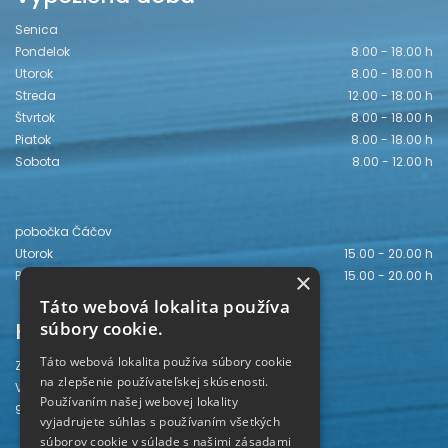
Senica
Pondelok
8.00 - 18.00 h
Utorok
8.00 - 18.00 h
Streda
12.00 - 18.00 h
Štvrtok
8.00 - 18.00 h
Piatok
8.00 - 18.00 h
Sobota
8.00 - 12.00 h
pobočka Čáčov
Utorok
15.00 - 20.00 h
Piatok
15.00 - 20.00 h
×
Táto webová lokalita používa
Kontakt
súbory cookie.
Táto webová lokalita používa súbory cookie
Záhorská knižnica
na zlepšenie používateľskej skúsenosti.
Vajanského 28
Používaním našej webovej lokality
905 01 Senica
vyjadrujete súhlas s používaním všetkých
súborov cookie v súlade s našimi zásadami