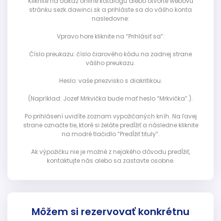
Kliknite na odkaz online katalógu alebo otvorte webovú
stránku sezk.dawinci.sk a prihláste sa do vášho konta
nasledovne:
Vpravo hore kliknite na “Prihlásiť sa”:
Číslo preukazu: číslo čiarového kódu na zadnej strane
vášho preukazu.
Heslo: vaše priezvisko s diakritikou.
(Napríklad: Jozef Mrkvička bude mať heslo “Mrkvička”.).
Po prihlásení uvidíte zoznam vypožičaných kníh. Na ľavej
strane označte tie, ktoré si želáte predĺžiť a následne kliknite
na modré tlačidlo “Predĺžiť tituly”.
Ak výpožičku nie je možné z nejakého dôvodu predĺžiť,
kontaktujte nás alebo sa zastavte osobne.
Môžem si rezervovať konkrétnu