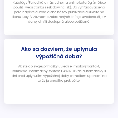
Katalógy/Periodiká a následne na online katalóg (môžete
použiť i webstránku sezk.dawinci.sk). Do vyhľadávacieho
poľa napíšte autora alebo názov publikácie a kliknite na
ikonu lupy. V zázname zobrazených kníh je uvedené, či je v
danej chvíli dostupná alebo požičaná.
Ako sa dozviem, že uplynula
výpožičná doba?
Ak ste do svojej prihlášky uviedli e-mailový kontakt,
knižnično-informačný systém DAWINCI vás automaticky 3
dni pred uplynutím výpožičnej doby e-mailom upozorní na
to, že ju onedlho prekročíte.