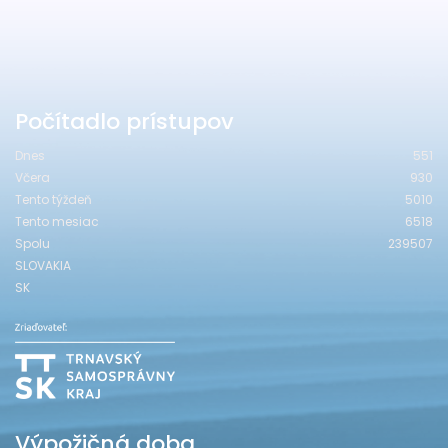
Počítadlo prístupov
Dnes
551
Včera
930
Tento týždeň
5010
Tento mesiac
6518
Spolu
239507
SLOVAKIA
SK
Výpožičná doba