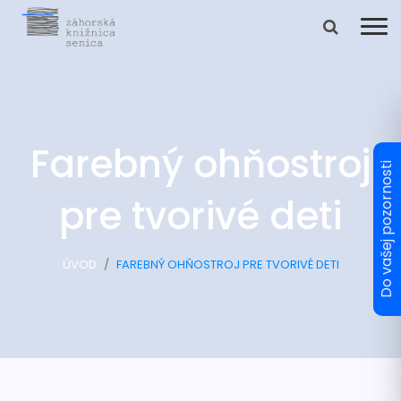
Farebný ohňostroj
pre tvorivé deti
ÚVOD
FAREBNÝ OHŇOSTROJ PRE TVORIVÉ DETI