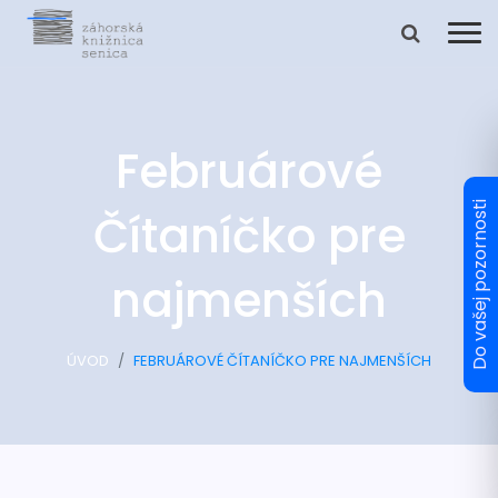
Februárové
Čítaníčko pre
najmenších
ÚVOD
FEBRUÁROVÉ ČÍTANÍČKO PRE NAJMENŠÍCH