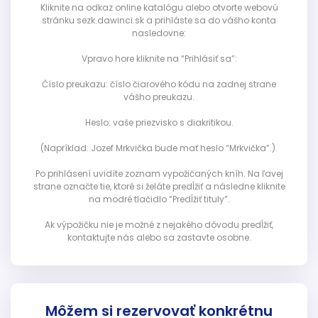
Kliknite na odkaz online katalógu alebo otvorte webovú
stránku sezk.dawinci.sk a prihláste sa do vášho konta
nasledovne:
Vpravo hore kliknite na “Prihlásiť sa”:
Číslo preukazu: číslo čiarového kódu na zadnej strane
vášho preukazu.
Heslo: vaše priezvisko s diakritikou.
(Napríklad: Jozef Mrkvička bude mať heslo “Mrkvička”.).
Po prihlásení uvidíte zoznam vypožičaných kníh. Na ľavej
strane označte tie, ktoré si želáte predĺžiť a následne kliknite
na modré tlačidlo “Predĺžiť tituly”.
Ak výpožičku nie je možné z nejakého dôvodu predĺžiť,
kontaktujte nás alebo sa zastavte osobne.
Môžem si rezervovať konkrétnu