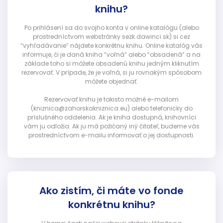
knihu?
Po prihlásení sa do svojho konta v online katalógu (alebo
prostredníctvom webstránky sezk.dawinci.sk) si cez
“vyhľadávanie” nájdete konkrétnu knihu. Online katalóg vás
informuje, či je daná kniha “voľná” alebo “obsadená” a na
základe toho si môžete obsadenú knihu jedným kliknutím
rezervovať. V prípade, že je voľná, si ju rovnakým spôsobom
môžete objednať.
Rezervovať knihu je takisto možné e-mailom
(kniznica@zahorskakniznica.eu) alebo telefonicky do
príslušného oddelenia. Ak je kniha dostupná, knihovníci
vám ju odložia. Ak ju má požičaný iný čitateľ, budeme vás
prostredníctvom e-mailu informovať o jej dostupnosti.
Ako zistím, či máte vo fonde
konkrétnu knihu?