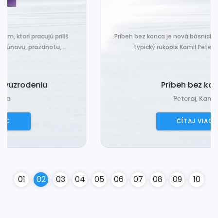
Príbeh bez konca je nová básnická zbierka, ktorá nesie
typický rukopis Kamil Peteraja - hravosť...
Príbeh bez konca
Peteraj, Kamil
ČÍTAJ VIAC
0
1
0
2
0
3
0
4
0
5
0
6
0
7
0
8
0
9
10