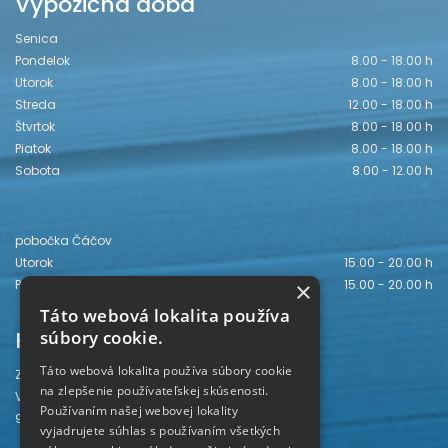
Výpožičná doba
Senica
Pondelok
8.00 - 18.00 h
Utorok
8.00 - 18.00 h
Streda
12.00 - 18.00 h
Štvrtok
8.00 - 18.00 h
Piatok
8.00 - 18.00 h
Sobota
8.00 - 12.00 h
pobočka Čáčov
Utorok
15.00 - 20.00 h
Piatok
15.00 - 20.00 h
×
Táto webová lokalita používa
Kontakt
súbory cookie.
Táto webová lokalita používa súbory cookie
Záhorská knižnica
na zlepšenie používateľskej skúsenosti.
Vajanského 28
Používaním našej webovej lokality
905 01 Senica
vyjadrujete súhlas s používaním všetkých