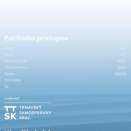
Počítadlo prístupov
Dnes
435
Včera
930
Tento týždeň
4894
Tento mesiac
6402
Spolu
239391
SLOVAKIA
SK