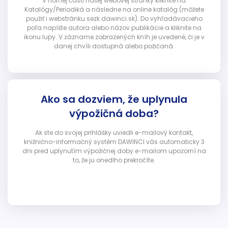
V hornej časti našej webovej stránky kliknite na
Katalógy/Periodiká a následne na online katalóg (môžete
použiť i webstránku sezk.dawinci.sk). Do vyhľadávacieho
poľa napíšte autora alebo názov publikácie a kliknite na
ikonu lupy. V zázname zobrazených kníh je uvedené, či je v
danej chvíli dostupná alebo požičaná.
Ako sa dozviem, že uplynula
výpožičná doba?
Ak ste do svojej prihlášky uviedli e-mailový kontakt,
knižnično-informačný systém DAWINCI vás automaticky 3
dni pred uplynutím výpožičnej doby e-mailom upozorní na
to, že ju onedlho prekročíte.