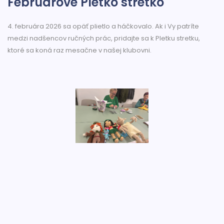
Februárové Pletko stretko
4. februára 2026 sa opäť plietlo a háčkovalo. Ak i Vy patríte
medzi nadšencov ručných prác, pridajte sa k Pletku stretku,
ktoré sa koná raz mesačne v našej klubovni.