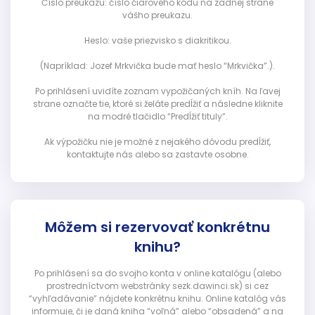
Číslo preukazu: číslo čiarového kódu na zadnej strane
vášho preukazu.
Heslo: vaše priezvisko s diakritikou.
(Napríklad: Jozef Mrkvička bude mať heslo “Mrkvička”.).
Po prihlásení uvidíte zoznam vypožičaných kníh. Na ľavej
strane označte tie, ktoré si želáte predĺžiť a následne kliknite
na modré tlačidlo “Predĺžiť tituly”.
Ak výpožičku nie je možné z nejakého dôvodu predĺžiť,
kontaktujte nás alebo sa zastavte osobne.
Môžem si rezervovať konkrétnu
knihu?
Po prihlásení sa do svojho konta v online katalógu (alebo
prostredníctvom webstránky sezk.dawinci.sk) si cez
“vyhľadávanie” nájdete konkrétnu knihu. Online katalóg vás
informuje, či je daná kniha “voľná” alebo “obsadená” a na