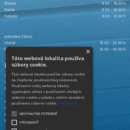
Štvrtok
8.00 - 18.00 h
Piatok
8.00 - 18.00 h
Sobota
8.00 - 12.00 h
pobočka Čáčov
Utorok
15.00 - 20.00 h
Piatok
15.00 - 20.00 h
×
Táto webová lokalita používa
Kontakt
súbory cookie.
Táto webová lokalita používa súbory cookie
Záhorská knižnica
na zlepšenie používateľskej skúsenosti.
Vajanského 28
Používaním našej webovej lokality
905 01 Senica
vyjadrujete súhlas s používaním všetkých
súborov cookie v súlade s našimi zásadami
odd. beletrie 034/654 3780
používania súborov cookie.
Prečítať viac
odd. odbornej literatúry 034/651 2710
NEVYHNUTNE POTREBNÉ
odd. pre deti a mládež 034/654 6519
Viac kontaktov nájdete
TU
.
VÝKONNOSŤ