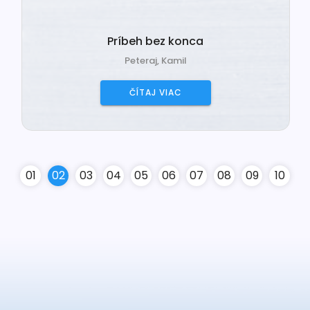
Príbeh bez konca
Peteraj, Kamil
ČÍTAJ VIAC
0
1
0
2
0
3
0
4
0
5
0
6
0
7
0
8
0
9
10