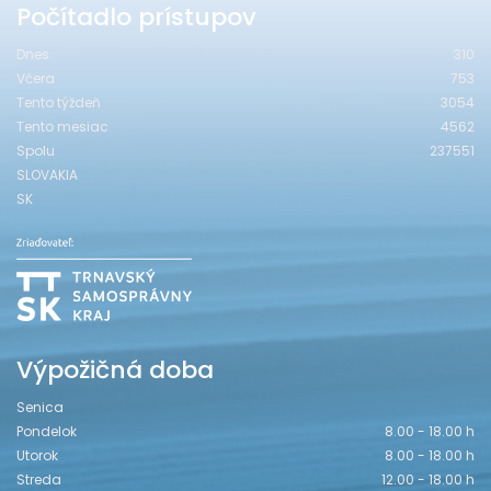
Počítadlo prístupov
Dnes
310
Včera
753
Tento týždeň
3054
Tento mesiac
4562
Spolu
237551
SLOVAKIA
SK
Výpožičná doba
Senica
Pondelok
8.00 - 18.00 h
Utorok
8.00 - 18.00 h
Streda
12.00 - 18.00 h