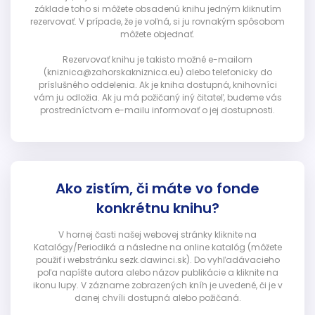
základe toho si môžete obsadenú knihu jedným kliknutím
rezervovať. V prípade, že je voľná, si ju rovnakým spôsobom
môžete objednať.
Rezervovať knihu je takisto možné e-mailom
(kniznica@zahorskakniznica.eu) alebo telefonicky do
príslušného oddelenia. Ak je kniha dostupná, knihovníci
vám ju odložia. Ak ju má požičaný iný čitateľ, budeme vás
prostredníctvom e-mailu informovať o jej dostupnosti.
Ako zistím, či máte vo fonde
konkrétnu knihu?
V hornej časti našej webovej stránky kliknite na
Katalógy/Periodiká a následne na online katalóg (môžete
použiť i webstránku sezk.dawinci.sk). Do vyhľadávacieho
poľa napíšte autora alebo názov publikácie a kliknite na
ikonu lupy. V zázname zobrazených kníh je uvedené, či je v
danej chvíli dostupná alebo požičaná.