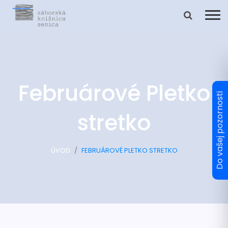
Februárové Pletko
stretko
ÚVOD
FEBRUÁROVÉ PLETKO STRETKO