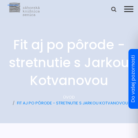
Fit aj po pôrode -
stretnutie s Jarkou
Kotvanovou
ÚVOD
FIT AJ PO PÔRODE - STRETNUTIE S JARKOU KOTVANOVOU