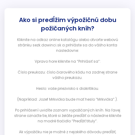
Ako si predĺžim výpožičnú dobu
požičaných kníh?
Kliknite na odkaz online katalógu alebo otvorte webovú
stránku sezk.dawinci.sk a prihláste sa do vášho konta
nasledovne:
Vpravo hore kliknite na “Prihlásiť sa”:
Číslo preukazu: číslo čiarového kódu na zadnej strane
vášho preukazu.
Heslo: vaše priezvisko s diakritikou.
(Napríklad: Jozef Mrkvička bude mať heslo “Mrkvička”.).
Po prihlásení uvidíte zoznam vypožičaných kníh. Na ľavej
strane označte tie, ktoré si želáte predĺžiť a následne kliknite
na modré tlačidlo “Predĺžiť tituly”.
Ak výpožičku nie je možné z nejakého dôvodu predĺžiť,