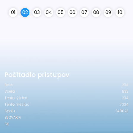
0
1
0
2
0
3
0
4
0
5
0
6
0
7
0
8
0
9
10
Počítadlo prístupov
Dnes
234
Včera
833
Tento týždeň
234
Tento mesiac
7034
Spolu
240023
SLOVAKIA
SK