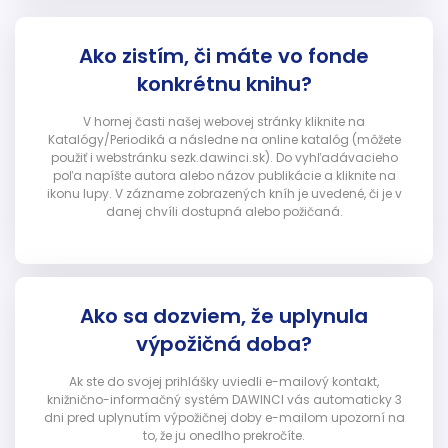
Ako zistím, či máte vo fonde
konkrétnu knihu?
V hornej časti našej webovej stránky kliknite na
Katalógy/Periodiká a následne na online katalóg (môžete
použiť i webstránku sezk.dawinci.sk). Do vyhľadávacieho
poľa napíšte autora alebo názov publikácie a kliknite na
ikonu lupy. V zázname zobrazených kníh je uvedené, či je v
danej chvíli dostupná alebo požičaná.
Ako sa dozviem, že uplynula
výpožičná doba?
Ak ste do svojej prihlášky uviedli e-mailový kontakt,
knižnično-informačný systém DAWINCI vás automaticky 3
dni pred uplynutím výpožičnej doby e-mailom upozorní na
to, že ju onedlho prekročíte.