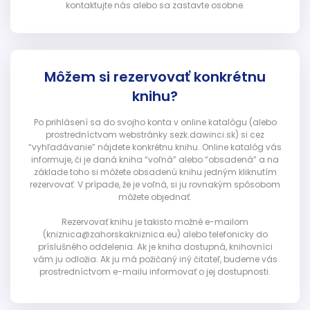
kontaktujte nás alebo sa zastavte osobne.
Môžem si rezervovať konkrétnu
knihu?
Po prihlásení sa do svojho konta v online katalógu (alebo
prostredníctvom webstránky sezk.dawinci.sk) si cez
“vyhľadávanie” nájdete konkrétnu knihu. Online katalóg vás
informuje, či je daná kniha “voľná” alebo “obsadená” a na
základe toho si môžete obsadenú knihu jedným kliknutím
rezervovať. V prípade, že je voľná, si ju rovnakým spôsobom
môžete objednať.
Rezervovať knihu je takisto možné e-mailom
(kniznica@zahorskakniznica.eu) alebo telefonicky do
príslušného oddelenia. Ak je kniha dostupná, knihovníci
vám ju odložia. Ak ju má požičaný iný čitateľ, budeme vás
prostredníctvom e-mailu informovať o jej dostupnosti.