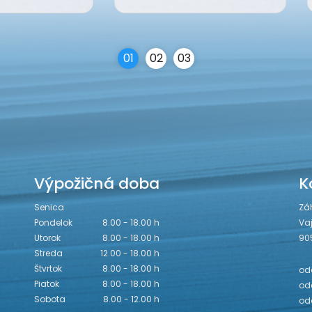
0
1
0
2
0
3
Výpožičná doba
K
Senica
Zá
Pondelok
8.00 - 18.00 h
Va
Utorok
8.00 - 18.00 h
90
Streda
12.00 - 18.00 h
Štvrtok
8.00 - 18.00 h
odd
Piatok
8.00 - 18.00 h
odd
Sobota
8.00 - 12.00 h
od