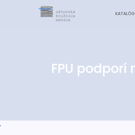
KATALÓG
FPU podporí n
-