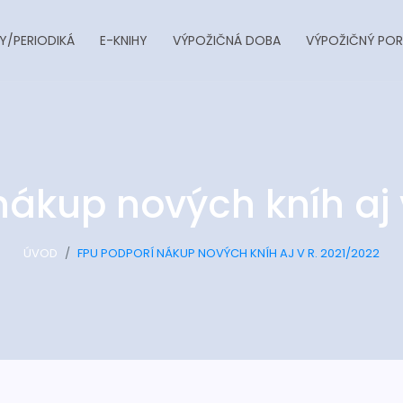
Y/PERIODIKÁ
E-KNIHY
VÝPOŽIČNÁ DOBA
VÝPOŽIČNÝ POR
ákup nových kníh aj 
ÚVOD
FPU PODPORÍ NÁKUP NOVÝCH KNÍH AJ V R. 2021/2022