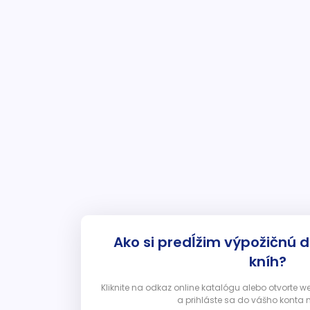
Ako si predĺžim výpožičnú 
kníh?
Kliknite na odkaz online katalógu alebo otvorte 
a prihláste sa do vášho konta 