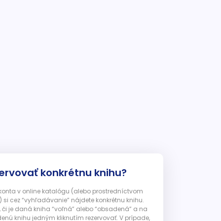
ervovať konkrétnu knihu?
 konta v online katalógu (alebo prostredníctvom
 si cez “vyhľadávanie” nájdete konkrétnu knihu.
, či je daná kniha “voľná” alebo “obsadená” a na
enú knihu jedným kliknutím rezervovať. V prípade,