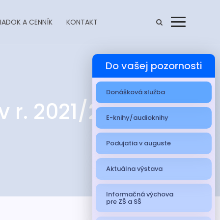
IADOK A CENNÍK
KONTAKT
Menu
Do vašej pozornosti
Donášková služba
v r. 2021/2022
E-knihy/audioknihy
Podujatia v auguste
Aktuálna výstava
Informačná výchova
pre ZŠ a SŠ