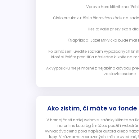
Vpravo hore kliknite na “Prihl
Číslo preukazu: číslo čiarového kódu na zadn
Heslo: vaše priezvisko s diak
(Napríklad: Jozef Mrkvička bude mať h
Po prihlásení uvidíte zoznam vypožičaných kníh. 
ktoré si želáte predĺžiť a následne kliknite na mod
Ak výpožičku nie je možné z nejakého dôvodu pred
zastavte osobne.
Ako zistím, či máte vo fonde
V hornej časti našej webovej stránky kliknite na 
na online katalóg (môžete použiť i webstrá
vyhľadávacieho poľa napíšte autora alebo názov p
lupy. V zázname zobrazených kníh je uvedené, č