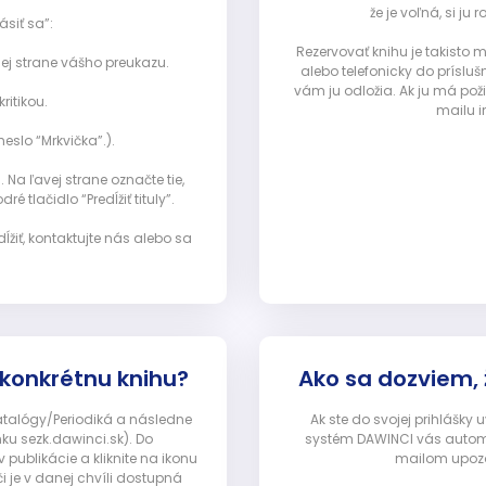
že je voľná, si 
ásiť sa”:
Rezervovať knihu je takisto
ej strane vášho preukazu.
alebo telefonicky do prísluš
vám ju odložia. Ak ju má pož
ritikou.
mailu i
eslo “Mrkvička”.).
Na ľavej strane označte tie,
ré tlačidlo “Predĺžiť tituly”.
ĺžiť, kontaktujte nás alebo sa
 konkrétnu knihu?
Ako sa dozviem,
Katalógy/Periodiká a následne
Ak ste do svojej prihlášky
nku sezk.dawinci.sk). Do
systém DAWINCI vás automa
ublikácie a kliknite na ikonu
mailom upozor
i je v danej chvíli dostupná