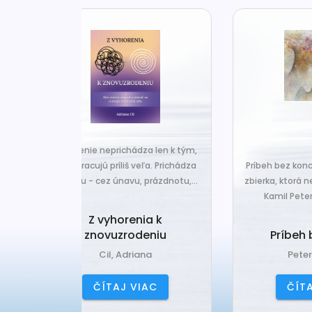
za len k tým,
Č
veľa. Prichádza
Príbeh bez konca je nová básnická
pr
 prázdnotu,...
zbierka, ktorá nesie typický rukopis
Kamil Peteraja - hravosť...
ia k
Ak
deniu
Príbeh bez konca
ana
Peteraj, Kamil
IAC
ČÍTAJ VIAC