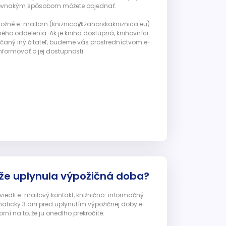
ju rovnakým spôsobom môžete objednať.
 možné e-mailom (kniznica@zahorskakniznica.eu)
ného oddelenia. Ak je kniha dostupná, knihovníci
ičaný iný čitateľ, budeme vás prostredníctvom e-
nformovať o jej dostupnosti.
 že uplynula výpožičná doba?
 uviedli e-mailový kontakt, knižnično-informačný
ticky 3 dni pred uplynutím výpožičnej doby e-
ní na to, že ju onedlho prekročíte.