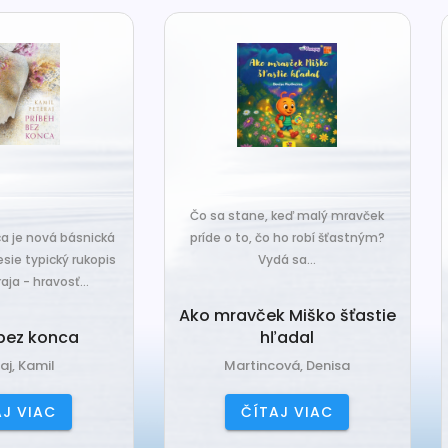
o sa stane, keď malý mravček
íde o to, čo ho robí šťastným?
Čo sa stane, keď sa do tiche
Vydá sa...
zákutiny škriatkov prisťahuje ni
úplne nový? Babka Tvorilka..
o mravček Miško šťastie
hľadal
Babka Tvorilka
Martincová, Denisa
Jančová, Katarína
ČÍTAJ VIAC
ČÍTAJ VIAC