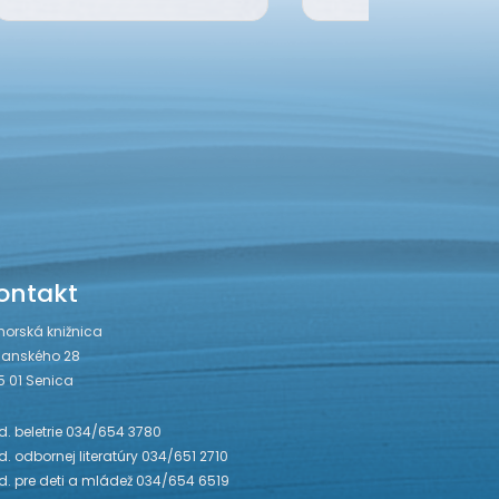
ontakt
horská knižnica
janského 28
5 01 Senica
. beletrie 034/654 3780
. odbornej literatúry 034/651 2710
d. pre deti a mládež 034/654 6519