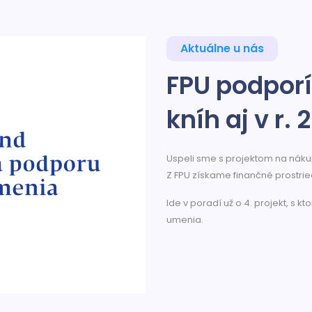
Aktuálne u nás
FPU podpor
kníh aj v r.
Uspeli sme s projektom na náku
Z FPU získame finančné prostrie
Ide v poradí už o 4. projekt, s 
umenia.