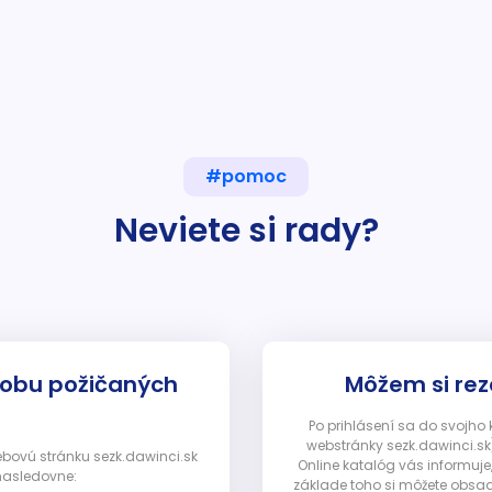
#pomoc
Neviete si rady?
dobu požičaných
Môžem si rez
Po prihlásení sa do svojho
webstránky sezk.dawinci.sk)
webovú stránku sezk.dawinci.sk
Online katalóg vás informuje
nasledovne:
základe toho si môžete obsad