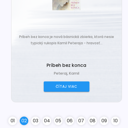
Príbeh bez konca je nová básnická zbierka, ktorá nesie
typický rukopis Kamil Peteraja - hravosť...
Príbeh bez konca
Peteraj, Kamil
ČÍTAJ VIAC
0
1
0
2
0
3
0
4
0
5
0
6
0
7
0
8
0
9
10