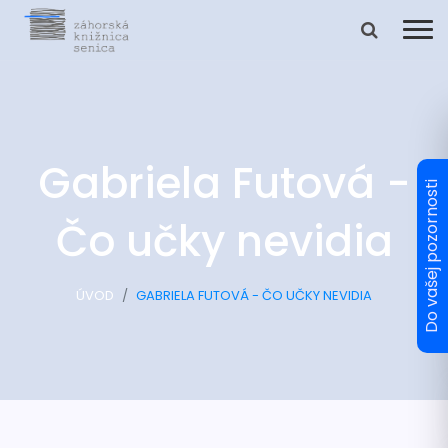
Gabriela Futová -
Čo učky nevidia
ÚVOD
GABRIELA FUTOVÁ - ČO UČKY NEVIDIA