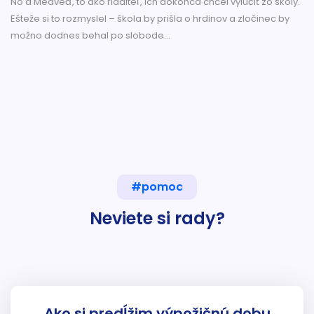
No a Medveď, to ako riaditeľ, ich dokonca chcel vylúčiť zo školy.
Ešteže si to rozmyslel – škola by prišla o hrdinov a zločinec by
možno dodnes behal po slobode...
#pomoc
Neviete si rady?
Ako si predĺžim výpožičnú dobu