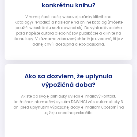
konkrétnu knihu?
V hornej časti našej webovej stránky kliknite na
Katalógy/Periodiká a následne na online katalóg (môžete
použiť i webstránku sezk.dawinci.sk). Do vyhľadávacieho
poľa napíšte autora alebo názov publikácie a kliknite na
ikonu lupy. V zázname zobrazených kníh je uvedené, či je v
danej chvíli dostupná alebo požičaná.
Ako sa dozviem, že uplynula
výpožičná doba?
Ak ste do svojej prihlášky uviedli e-mailový kontakt,
knižnično-informačný systém DAWINCI vás automaticky 3
dni pred uplynutím výpožičnej doby e-mailom upozorní na
to, že ju onedlho prekročíte.