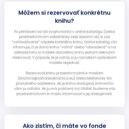
Môžem si rezervovať konkrétnu
knihu?
Po prihlásení sa do svojho konta v online katalógu (alebo
prostredníctvom webstránky sezk.dawinci.sk) si cez
“vyhľadávanie” nájdete konkrétnu knihu. Online katalóg vás
informuje, či je daná kniha “voľná” alebo “obsadená” a na
základe toho si môžete obsadenú knihu jedným kliknutím
rezervovať. V prípade, že je voľná, si ju rovnakým spôsobom
môžete objednať.
Rezervovať knihu je takisto možné e-mailom
(kniznica@zahorskakniznica.eu) alebo telefonicky do
príslušného oddelenia. Ak je kniha dostupná, knihovníci
vám ju odložia. Ak ju má požičaný iný čitateľ, budeme vás
prostredníctvom e-mailu informovať o jej dostupnosti.
Ako zistím, či máte vo fonde