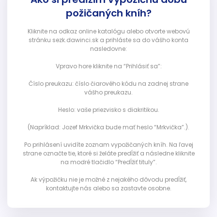
požičaných kníh?
Kliknite na odkaz online katalógu alebo otvorte webovú
stránku sezk.dawinci.sk a prihláste sa do vášho konta
nasledovne:
Vpravo hore kliknite na “Prihlásiť sa”:
Číslo preukazu: číslo čiarového kódu na zadnej strane
vášho preukazu.
Heslo: vaše priezvisko s diakritikou.
(Napríklad: Jozef Mrkvička bude mať heslo “Mrkvička”.).
Po prihlásení uvidíte zoznam vypožičaných kníh. Na ľavej
strane označte tie, ktoré si želáte predĺžiť a následne kliknite
na modré tlačidlo “Predĺžiť tituly”.
Ak výpožičku nie je možné z nejakého dôvodu predĺžiť,
kontaktujte nás alebo sa zastavte osobne.