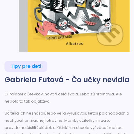
Tipy pre deti
Gabriela Futová - Čo učky nevidia
O Paľkovi a Števkovi hovorí celá škola. Lebo sú hrdinovia. Ale
nebolo to tak odjakživa.
Učitelia ich neznášali, lebo veľa vyrušovali, lietali po chodbách a
nechýbali pri žiadnej lotrovine. Mamky učiteľky im za to
pravidelne čistili žalúdok a Kikirikí ich chcela vyšvácať metlou.