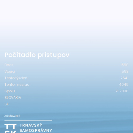
Počítadlo prístupov
Dnes
550
Včera
593
Tento týždeň
2541
Tento mesiac
4049
Spolu
237038
SLOVAKIA
SK