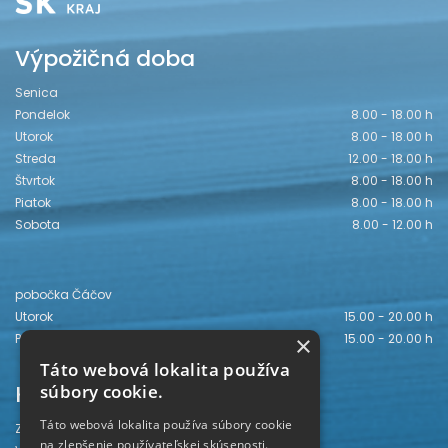
Výpožičná doba
Senica
Pondelok
8.00 - 18.00 h
Utorok
8.00 - 18.00 h
Streda
12.00 - 18.00 h
Štvrtok
8.00 - 18.00 h
Piatok
8.00 - 18.00 h
Sobota
8.00 - 12.00 h
pobočka Čáčov
Utorok
15.00 - 20.00 h
×
Piatok
15.00 - 20.00 h
Táto webová lokalita používa
Kontakt
súbory cookie.
Táto webová lokalita používa súbory cookie
Záhorská knižnica
na zlepšenie používateľskej skúsenosti.