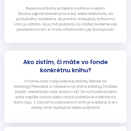
Rezervovať knihu je takisto možné e-mailom
(kniznica@zahorskakniznica.eu) alebo telefonicky do
príslušného oddelenia. Ak je kniha dostupná, knihovníci
vám ju odložia. Ak ju má požičaný iný čitateľ, budeme vás
prostredníctvom e-mailu informovať o jej dostupnosti.
Ako zistím, či máte vo fonde
konkrétnu knihu?
V hornej časti našej webovej stránky kliknite na
Katalógy/Periodiká a následne na online katalóg (môžete
použiť i webstránku sezk.dawinci.sk). Do vyhľadávacieho
poľa napíšte autora alebo názov publikácie a kliknite na
ikonu lupy. V zázname zobrazených kníh je uvedené, či je v
danej chvíli dostupná alebo požičaná.