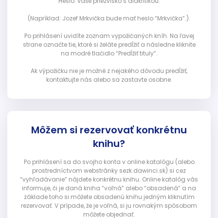
Heslo: vaše priezvisko s diakritikou.
(Napríklad: Jozef Mrkvička bude mať heslo “Mrkvička”.).
Po prihlásení uvidíte zoznam vypožičaných kníh. Na ľavej
strane označte tie, ktoré si želáte predĺžiť a následne kliknite
na modré tlačidlo “Predĺžiť tituly”.
Ak výpožičku nie je možné z nejakého dôvodu predĺžiť,
kontaktujte nás alebo sa zastavte osobne.
Môžem si rezervovať konkrétnu
knihu?
Po prihlásení sa do svojho konta v online katalógu (alebo
prostredníctvom webstránky sezk.dawinci.sk) si cez
“vyhľadávanie” nájdete konkrétnu knihu. Online katalóg vás
informuje, či je daná kniha “voľná” alebo “obsadená” a na
základe toho si môžete obsadenú knihu jedným kliknutím
rezervovať. V prípade, že je voľná, si ju rovnakým spôsobom
môžete objednať.