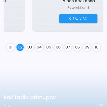
Príbeh bez konca
Peteraj, Kamil
ČÍTAJ VIAC
0
1
0
2
0
3
0
4
0
5
0
6
0
7
0
8
0
9
10
Počítadlo prístupov
Dnes
353