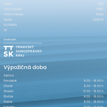
Včera
785
Tento týždeň
3882
Tento mesiac
5390
Spolu
238379
SLOVAKIA
SK
Výpožičná doba
Senica
Pondelok
8.00 - 18.00 h
Utorok
8.00 - 18.00 h
Streda
12.00 - 18.00 h
Štvrtok
8.00 - 18.00 h
Piatok
8.00 - 18.00 h
Sobota
8.00 - 12.00 h