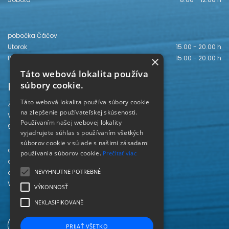
pobočka Čáčov
Utorok
15.00 - 20.00 h
Piatok
15.00 - 20.00 h
×
Táto webová lokalita používa
Kontakt
súbory cookie.
Táto webová lokalita používa súbory cookie
Záhorská knižnica
na zlepšenie používateľskej skúsenosti.
Vajanského 28
Používaním našej webovej lokality
905 01 Senica
vyjadrujete súhlas s používaním všetkých
súborov cookie v súlade s našimi zásadami
odd. beletrie 034/654 3780
používania súborov cookie.
Prečítať viac
odd. odbornej literatúry 034/651 2710
NEVYHNUTNE POTREBNÉ
odd. pre deti a mládež 034/654 6519
Viac kontaktov nájdete
TU
.
VÝKONNOSŤ
NEKLASIFIKOVANÉ
PRIJAŤ VŠETKO