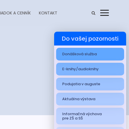
IADOK A CENNÍK
KONTAKT
Menu
Do vašej pozornosti
Donášková služba
E-knihy/audioknihy
Podujatia v auguste
Aktuálna výstava
Informačná výchova
pre ZŠ a SŠ