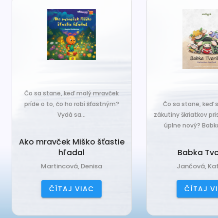
o sa stane, keď malý mravček
íde o to, čo ho robí šťastným?
Čo sa stane, keď sa do tiche
Vydá sa...
zákutiny škriatkov prisťahuje ni
úplne nový? Babka Tvorilka..
o mravček Miško šťastie
hľadal
Babka Tvorilka
Martincová, Denisa
Jančová, Katarína
ČÍTAJ VIAC
ČÍTAJ VIAC