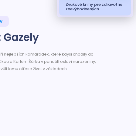
Zvukové knihy pre zdravotne
znevýhodnených
ov
: Gazely
tří nejlepších kamarádek, které kdysi chodily do
kou a Karlem.Šárka v pondělí oslaví narozeniny,
 kvůli tomu otřese život v základech.