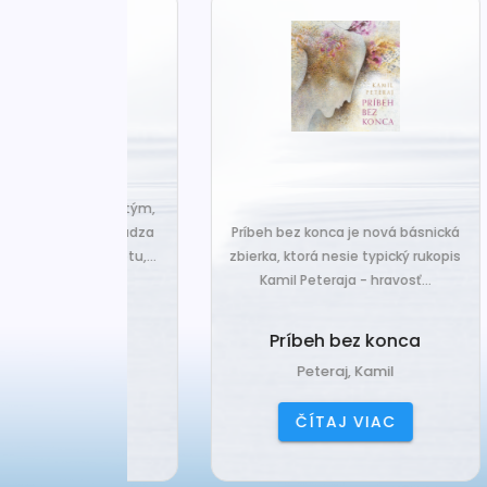
za len k tým,
Č
veľa. Prichádza
Príbeh bez konca je nová básnická
pr
 prázdnotu,...
zbierka, ktorá nesie typický rukopis
Kamil Peteraja - hravosť...
ia k
Ak
deniu
Príbeh bez konca
ana
Peteraj, Kamil
IAC
ČÍTAJ VIAC