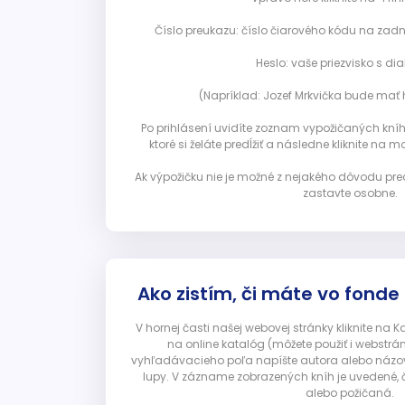
Číslo preukazu: číslo čiarového kódu na zadn
Heslo: vaše priezvisko s diak
(Napríklad: Jozef Mrkvička bude mať h
Po prihlásení uvidíte zoznam vypožičaných kníh. 
ktoré si želáte predĺžiť a následne kliknite na mod
Ak výpožičku nie je možné z nejakého dôvodu pred
zastavte osobne.
Ako zistím, či máte vo fonde
V hornej časti našej webovej stránky kliknite na 
na online katalóg (môžete použiť i webstrá
vyhľadávacieho poľa napíšte autora alebo názov p
lupy. V zázname zobrazených kníh je uvedené, č
alebo požičaná.