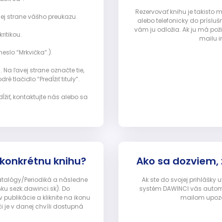
Rezervovať knihu je takisto
ej strane vášho preukazu.
alebo telefonicky do prísluš
vám ju odložia. Ak ju má pož
ritikou.
mailu i
eslo “Mrkvička”.).
Na ľavej strane označte tie,
ré tlačidlo “Predĺžiť tituly”.
ĺžiť, kontaktujte nás alebo sa
 konkrétnu knihu?
Ako sa dozviem,
Katalógy/Periodiká a následne
Ak ste do svojej prihlášky
nku sezk.dawinci.sk). Do
systém DAWINCI vás automa
ublikácie a kliknite na ikonu
mailom upozor
i je v danej chvíli dostupná