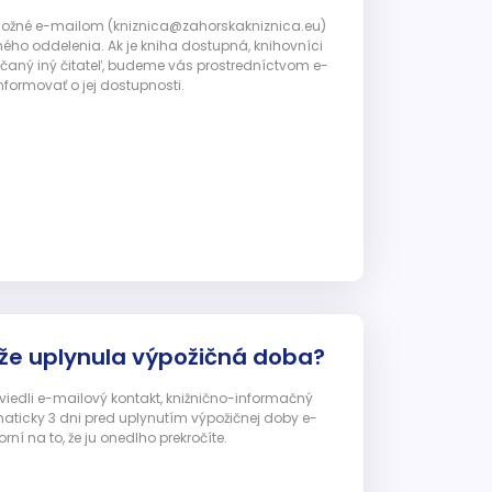
 možné e-mailom (kniznica@zahorskakniznica.eu)
ného oddelenia. Ak je kniha dostupná, knihovníci
ičaný iný čitateľ, budeme vás prostredníctvom e-
nformovať o jej dostupnosti.
 že uplynula výpožičná doba?
 uviedli e-mailový kontakt, knižnično-informačný
ticky 3 dni pred uplynutím výpožičnej doby e-
ní na to, že ju onedlho prekročíte.