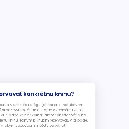
ervovať konkrétnu knihu?
 konta v online katalógu (alebo prostredníctvom
 si cez “vyhľadávanie” nájdete konkrétnu knihu.
, či je daná kniha “voľná” alebo “obsadená” a na
enú knihu jedným kliknutím rezervovať. V prípade,
ju rovnakým spôsobom môžete objednať.