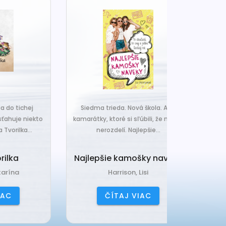
j
Siedma trieda. Nová škola. A tri
Čo ak váš van
ekto
kamarátky, ktoré si sľúbili, že nič ich
hrudka peria,
.
nerozdelí. Najlepšie...
a o
Najlepšie kamošky naveky
Vankú
Harrison, Lisi
Čerňa
ČÍTAJ VIAC
ČÍ