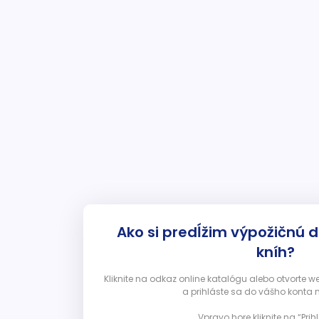
Ako si predĺžim výpožičnú 
kníh?
Kliknite na odkaz online katalógu alebo otvorte 
a prihláste sa do vášho konta 
Vpravo hore kliknite na “Prihl