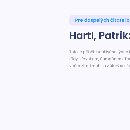
Pre dospelých čitateľ
Hartl, Patrik
Toto je příběh bouřlivého týdne 
třídy s Prvokem, Šampónem, Teč
večer ztratí mobil a v úterý se jí