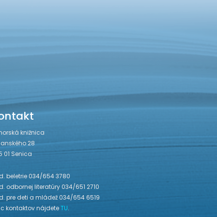
ontakt
horská knižnica
janského 28
5 01 Senica
. beletrie 034/654 3780
. odbornej literatúry 034/651 2710
d. pre deti a mládež 034/654 6519
ac kontaktov nájdete
TU
.