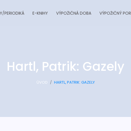
Y/PERIODIKÁ
E-KNIHY
VÝPOŽIČNÁ DOBA
VÝPOŽIČNÝ POR
Hartl, Patrik: Gazely
ÚVOD
HARTL, PATRIK: GAZELY