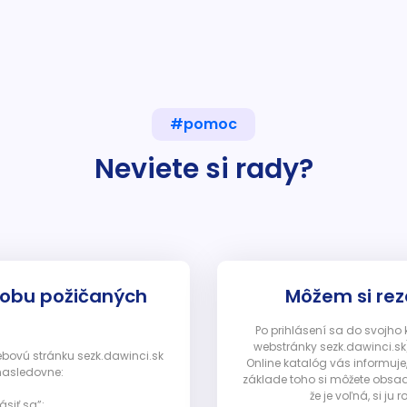
#pomoc
Neviete si rady?
dobu požičaných
Môžem si rez
Po prihlásení sa do svojho
webstránky sezk.dawinci.sk)
webovú stránku sezk.dawinci.sk
Online katalóg vás informuje
nasledovne:
základe toho si môžete obsad
že je voľná, si 
ásiť sa”: