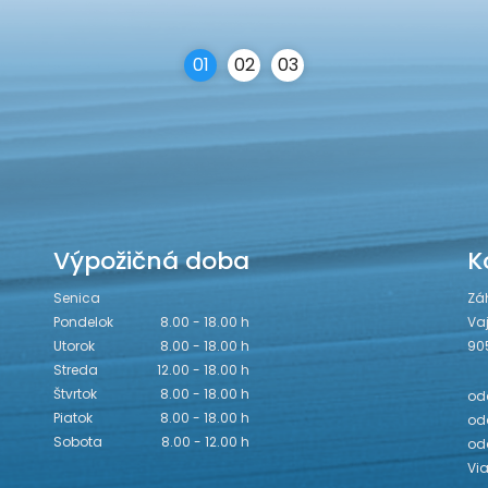
0
1
0
2
0
3
Výpožičná doba
K
Senica
Zá
Pondelok
8.00 - 18.00 h
Va
Utorok
8.00 - 18.00 h
90
Streda
12.00 - 18.00 h
Štvrtok
8.00 - 18.00 h
odd
Piatok
8.00 - 18.00 h
odd
Sobota
8.00 - 12.00 h
od
Vi