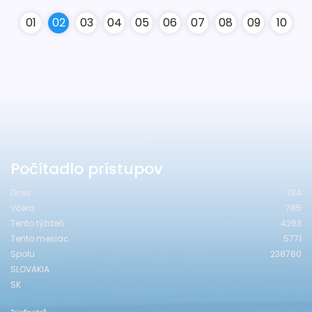
0
1
0
2
0
3
0
4
0
5
0
6
0
7
0
8
0
9
10
Počítadlo prístupov
Dnes
734
Včera
785
Tento týždeň
4263
Tento mesiac
5771
Spolu
238760
SLOVAKIA
SK