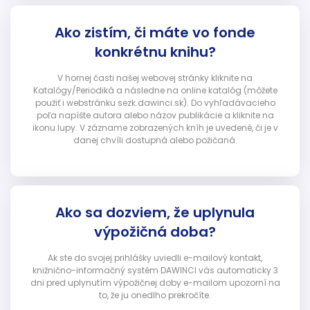
Ako zistím, či máte vo fonde
konkrétnu knihu?
V hornej časti našej webovej stránky kliknite na
Katalógy/Periodiká a následne na online katalóg (môžete
použiť i webstránku sezk.dawinci.sk). Do vyhľadávacieho
poľa napíšte autora alebo názov publikácie a kliknite na
ikonu lupy. V zázname zobrazených kníh je uvedené, či je v
danej chvíli dostupná alebo požičaná.
Ako sa dozviem, že uplynula
výpožičná doba?
Ak ste do svojej prihlášky uviedli e-mailový kontakt,
knižnično-informačný systém DAWINCI vás automaticky 3
dni pred uplynutím výpožičnej doby e-mailom upozorní na
to, že ju onedlho prekročíte.