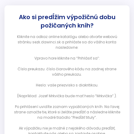
Ako si predĺžim výpožičnú dobu
požičaných kníh?
Kliknite na odkaz online katalógu alebo otvorte webovú
stránku sezk.dawinci.sk a prihláste sa do vášho konta
nasledovne:
Vpravo hore kliknite na “Prihlásiť sa”:
Číslo preukazu: číslo čiarového kódu na zadnej strane
vášho preukazu.
Heslo: vaše priezvisko s diakritikou.
(Napríklad: Jozef Mrkvička bude mať heslo “Mrkvička”.).
Po prihlásení uvidíte zoznam vypožičaných kníh. Na ľavej
strane označte tie, ktoré si želáte predĺžiť a následne kliknite
na modré tlačidlo “Predĺžiť tituly”.
Ak výpožičku nie je možné z nejakého dôvodu predĺžiť,
kontaktujte nás alebo sa zastavte osobne.