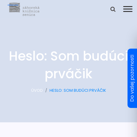
Heslo: Som budúci
prváčik
ÚVOD
HESLO: SOM BUDÚCI PRVÁČIK