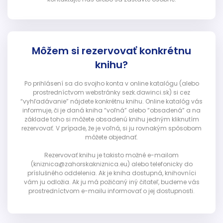
Môžem si rezervovať konkrétnu
knihu?
Po prihlásení sa do svojho konta v online katalógu (alebo
prostredníctvom webstránky sezk.dawinci.sk) si cez
“vyhľadávanie” nájdete konkrétnu knihu. Online katalóg vás
informuje, či je daná kniha “voľná” alebo “obsadená” a na
základe toho si môžete obsadenú knihu jedným kliknutím
rezervovať. V prípade, že je voľná, si ju rovnakým spôsobom
môžete objednať.
Rezervovať knihu je takisto možné e-mailom
(kniznica@zahorskakniznica.eu) alebo telefonicky do
príslušného oddelenia. Ak je kniha dostupná, knihovníci
vám ju odložia. Ak ju má požičaný iný čitateľ, budeme vás
prostredníctvom e-mailu informovať o jej dostupnosti.