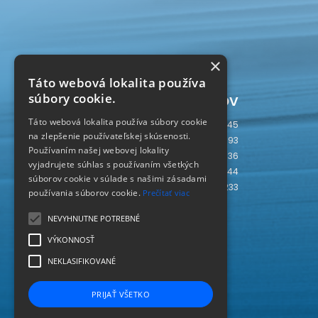
×
Táto webová lokalita používa
Počítadlo prístupov
súbory cookie.
Táto webová lokalita používa súbory cookie
Dnes
745
na zlepšenie používateľskej skúsenosti.
Včera
593
Používaním našej webovej lokality
Tento týždeň
2736
vyjadrujete súhlas s používaním všetkých
Tento mesiac
4244
súborov cookie v súlade s našimi zásadami
Spolu
237233
používania súborov cookie.
Prečítať viac
SLOVAKIA
SK
NEVYHNUTNE POTREBNÉ
VÝKONNOSŤ
NEKLASIFIKOVANÉ
PRIJAŤ VŠETKO