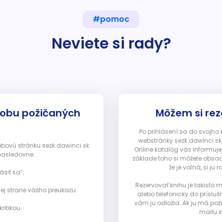
#pomoc
Neviete si rady?
dobu požičaných
Môžem si rez
Po prihlásení sa do svojho
webstránky sezk.dawinci.sk)
webovú stránku sezk.dawinci.sk
Online katalóg vás informuje
nasledovne:
základe toho si môžete obsad
že je voľná, si 
ásiť sa”:
Rezervovať knihu je takisto
ej strane vášho preukazu.
alebo telefonicky do prísluš
vám ju odložia. Ak ju má pož
ritikou.
mailu i