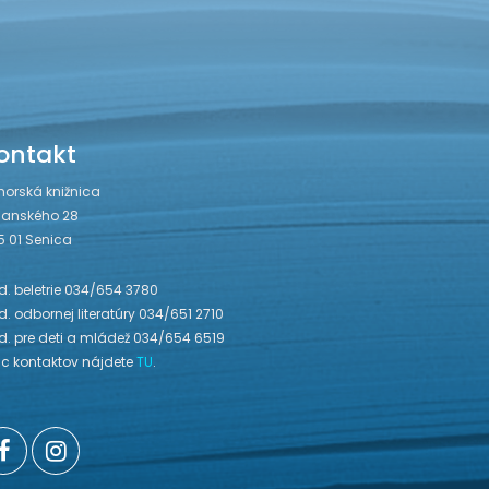
ontakt
horská knižnica
janského 28
5 01 Senica
. beletrie 034/654 3780
. odbornej literatúry 034/651 2710
d. pre deti a mládež 034/654 6519
ac kontaktov nájdete
TU
.