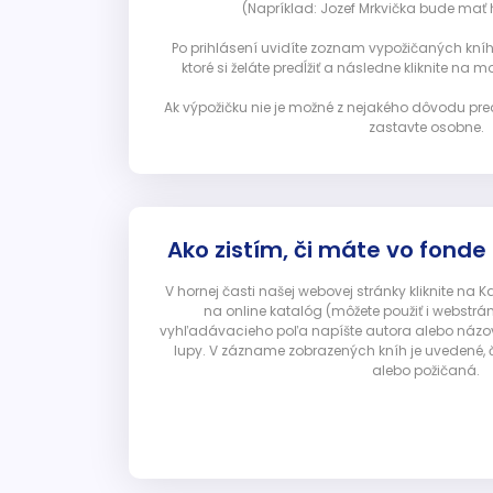
(Napríklad: Jozef Mrkvička bude mať h
Po prihlásení uvidíte zoznam vypožičaných kníh. 
ktoré si želáte predĺžiť a následne kliknite na mod
Ak výpožičku nie je možné z nejakého dôvodu pred
zastavte osobne.
Ako zistím, či máte vo fonde
V hornej časti našej webovej stránky kliknite na 
na online katalóg (môžete použiť i webstrá
vyhľadávacieho poľa napíšte autora alebo názov p
lupy. V zázname zobrazených kníh je uvedené, č
alebo požičaná.