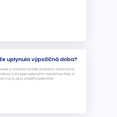
 že uplynula výpožičná doba?
 uviedli e-mailový kontakt, knižnično-informačný
ticky 3 dni pred uplynutím výpožičnej doby e-
ní na to, že ju onedlho prekročíte.