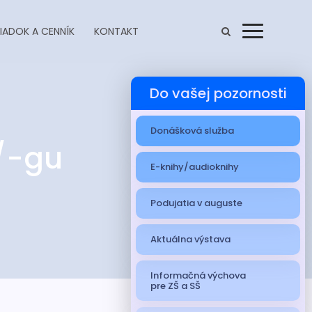
IADOK A CENNÍK
KONTAKT
Menu
Do vašej pozornosti
Donášková služba
/-gu
E-knihy/audioknihy
Podujatia v auguste
Aktuálna výstava
Informačná výchova
pre ZŠ a SŠ