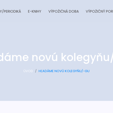
Y/PERIODIKÁ
E-KNIHY
VÝPOŽIČNÁ DOBA
VÝPOŽIČNÝ POR
dáme novú kolegyňu
ÚVOD
HĽADÁME NOVÚ KOLEGYŇU/-GU