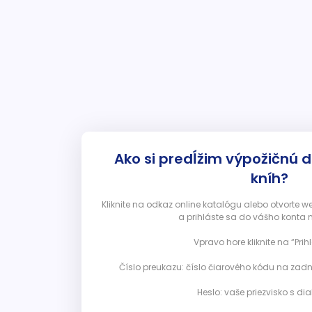
Ako si predĺžim výpožičnú 
kníh?
Kliknite na odkaz online katalógu alebo otvorte 
a prihláste sa do vášho konta 
Vpravo hore kliknite na “Prihl
Číslo preukazu: číslo čiarového kódu na zadn
Heslo: vaše priezvisko s diak