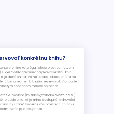
ervovať konkrétnu knihu?
 konta v online katalógu (alebo prostredníctvom
 si cez “vyhľadávanie” nájdete konkrétnu knihu.
, či je daná kniha “voľná” alebo “obsadená” a na
enú knihu jedným kliknutím rezervovať. V prípade,
ju rovnakým spôsobom môžete objednať.
 možné e-mailom (kniznica@zahorskakniznica.eu)
ného oddelenia. Ak je kniha dostupná, knihovníci
ičaný iný čitateľ, budeme vás prostredníctvom e-
nformovať o jej dostupnosti.