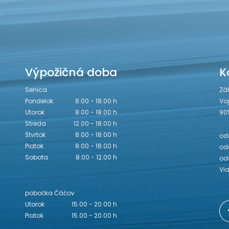
Výpožičná doba
K
Senica
Zá
Pondelok
8.00 - 18.00 h
Va
Utorok
8.00 - 18.00 h
90
Streda
12.00 - 18.00 h
Štvrtok
8.00 - 18.00 h
odd
Piatok
8.00 - 18.00 h
odd
Sobota
8.00 - 12.00 h
od
Vi
pobočka Čáčov
Utorok
15.00 - 20.00 h
Piatok
15.00 - 20.00 h