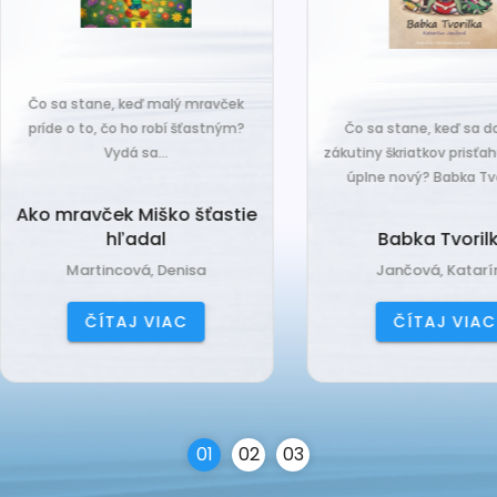
o sa stane, keď malý mravček
íde o to, čo ho robí šťastným?
Čo sa stane, keď sa do tiche
Vydá sa...
zákutiny škriatkov prisťahuje ni
úplne nový? Babka Tvorilka..
o mravček Miško šťastie
hľadal
Babka Tvorilka
Martincová, Denisa
Jančová, Katarína
ČÍTAJ VIAC
ČÍTAJ VIAC
0
1
0
2
0
3