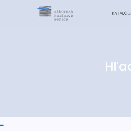
KATALÓG
Hľa
-