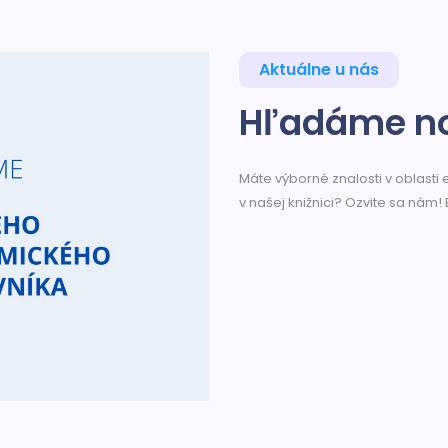
Aktuálne u nás
Hľadáme no
Máte výborné znalosti v oblasti
v našej knižnici? Ozvite sa nám! 