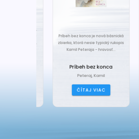
za len k tým,
Č
veľa. Prichádza
Príbeh bez konca je nová básnická
pr
 prázdnotu,...
zbierka, ktorá nesie typický rukopis
Kamil Peteraja - hravosť...
ia k
Ak
deniu
Príbeh bez konca
ana
Peteraj, Kamil
IAC
ČÍTAJ VIAC