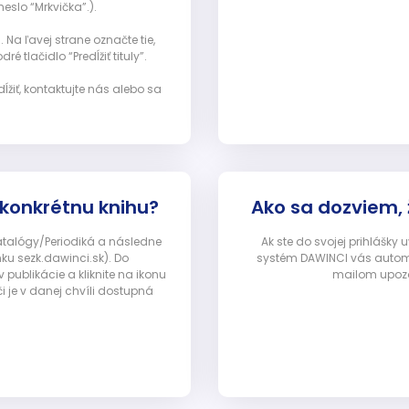
eslo “Mrkvička”.).
Na ľavej strane označte tie,
ré tlačidlo “Predĺžiť tituly”.
ĺžiť, kontaktujte nás alebo sa
 konkrétnu knihu?
Ako sa dozviem,
Katalógy/Periodiká a následne
Ak ste do svojej prihlášky
nku sezk.dawinci.sk). Do
systém DAWINCI vás automa
ublikácie a kliknite na ikonu
mailom upozor
i je v danej chvíli dostupná