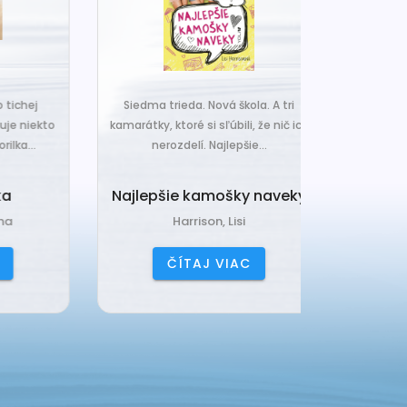
j
Siedma trieda. Nová škola. A tri
Čo ak váš van
ekto
kamarátky, ktoré si sľúbili, že nič ich
hrudka peria,
.
nerozdelí. Najlepšie...
a o
Najlepšie kamošky naveky
Vankú
Harrison, Lisi
Čerňa
ČÍTAJ VIAC
ČÍ