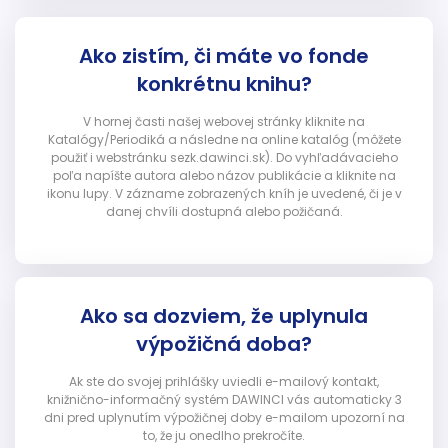
Ako zistím, či máte vo fonde
konkrétnu knihu?
V hornej časti našej webovej stránky kliknite na
Katalógy/Periodiká a následne na online katalóg (môžete
použiť i webstránku sezk.dawinci.sk). Do vyhľadávacieho
poľa napíšte autora alebo názov publikácie a kliknite na
ikonu lupy. V zázname zobrazených kníh je uvedené, či je v
danej chvíli dostupná alebo požičaná.
Ako sa dozviem, že uplynula
výpožičná doba?
Ak ste do svojej prihlášky uviedli e-mailový kontakt,
knižnično-informačný systém DAWINCI vás automaticky 3
dni pred uplynutím výpožičnej doby e-mailom upozorní na
to, že ju onedlho prekročíte.