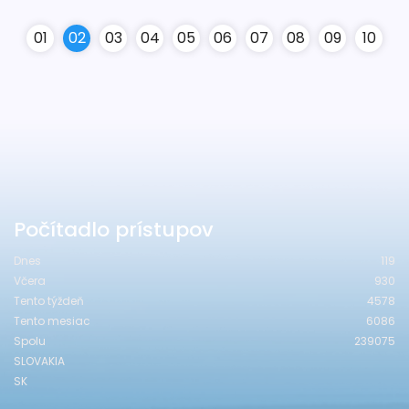
0
1
0
2
0
3
0
4
0
5
0
6
0
7
0
8
0
9
10
Počítadlo prístupov
Dnes
119
Včera
930
Tento týždeň
4578
Tento mesiac
6086
Spolu
239075
SLOVAKIA
SK