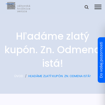
Hľadáme zlatý
kupón. Zn. Odmena
istá!
ÚVOD
HĽADÁME ZLATÝ KUPÓN. ZN. ODMENA ISTÁ!