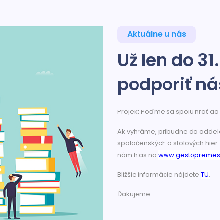
Aktuálne u nás
Už len do 31
podporiť ná
Projekt Poďme sa spolu hrať do Z
Ak vyhráme, pribudne do oddele
spoločenských a stolových hier. 
nám hlas na
www.gestopremest
Bližšie informácie nájdete
TU
.
Ďakujeme.