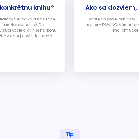
 konkrétnu knihu?
Ako sa dozviem,
Katalógy/Periodiká a následne
Ak ste do svojej prihlášky
nku sezk.dawinci.sk). Do
systém DAWINCI vás automa
ublikácie a kliknite na ikonu
mailom upozor
i je v danej chvíli dostupná
Tip