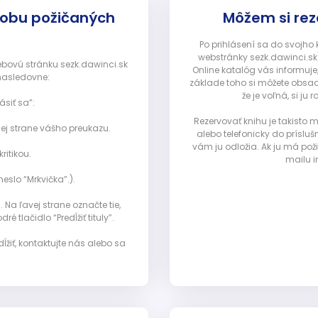
dobu požičaných
Môžem si rez
Po prihlásení sa do svojho
webstránky sezk.dawinci.sk)
webovú stránku sezk.dawinci.sk
Online katalóg vás informuje
nasledovne:
základe toho si môžete obsad
že je voľná, si 
ásiť sa”:
Rezervovať knihu je takisto
ej strane vášho preukazu.
alebo telefonicky do prísluš
vám ju odložia. Ak ju má pož
ritikou.
mailu i
eslo “Mrkvička”.).
Na ľavej strane označte tie,
ré tlačidlo “Predĺžiť tituly”.
ĺžiť, kontaktujte nás alebo sa