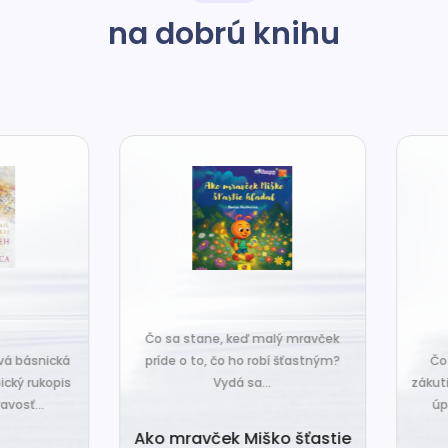
na dobrú knihu
o sa stane, keď malý mravček
íde o to, čo ho robí šťastným?
Čo sa stane, keď sa do tiche
Vydá sa...
zákutiny škriatkov prisťahuje ni
úplne nový? Babka Tvorilka..
o mravček Miško šťastie