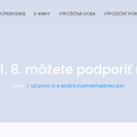
Y/PERIODIKÁ
E-KNIHY
VÝPOŽIČNÁ DOBA
VÝPOŽIČNÝ POR
1. 8. môžete podporiť
ÚVOD
UŽ LEN DO 31. 8. MÔŽETE PODPORIŤ NÁŠ PROJEKT