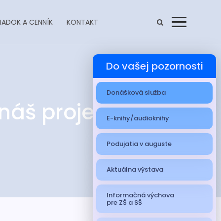
IADOK A CENNÍK
KONTAKT
Menu
Do vašej pozornosti
Donášková služba
 náš projekt
E-knihy/audioknihy
Podujatia v auguste
Aktuálna výstava
Informačná výchova
pre ZŠ a SŠ