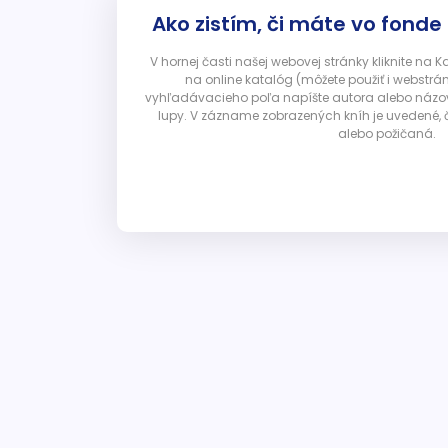
Ako zistím, či máte vo fonde
V hornej časti našej webovej stránky kliknite na 
na online katalóg (môžete použiť i webstrá
vyhľadávacieho poľa napíšte autora alebo názov p
lupy. V zázname zobrazených kníh je uvedené, č
alebo požičaná.