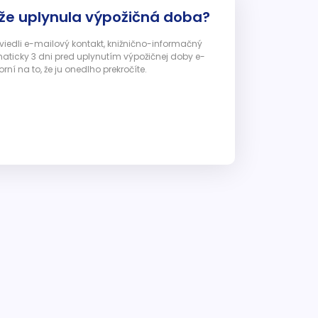
 že uplynula výpožičná doba?
 uviedli e-mailový kontakt, knižnično-informačný
ticky 3 dni pred uplynutím výpožičnej doby e-
ní na to, že ju onedlho prekročíte.