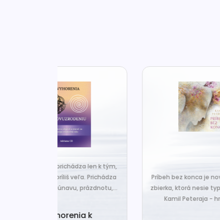
za len k tým,
Č
veľa. Prichádza
Príbeh bez konca je nová básnická
pr
 prázdnotu,...
zbierka, ktorá nesie typický rukopis
Kamil Peteraja - hravosť...
ia k
Ak