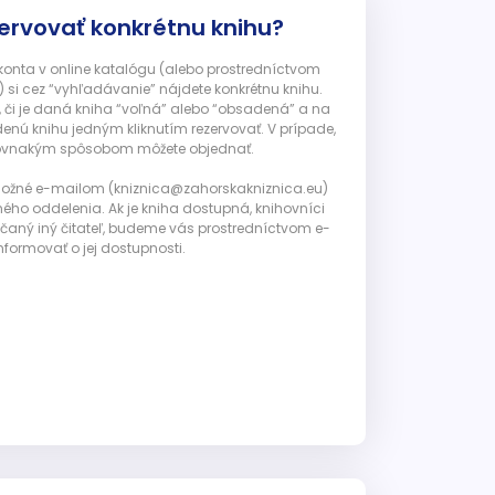
ervovať konkrétnu knihu?
 konta v online katalógu (alebo prostredníctvom
 si cez “vyhľadávanie” nájdete konkrétnu knihu.
, či je daná kniha “voľná” alebo “obsadená” a na
enú knihu jedným kliknutím rezervovať. V prípade,
ju rovnakým spôsobom môžete objednať.
 možné e-mailom (kniznica@zahorskakniznica.eu)
ného oddelenia. Ak je kniha dostupná, knihovníci
ičaný iný čitateľ, budeme vás prostredníctvom e-
nformovať o jej dostupnosti.