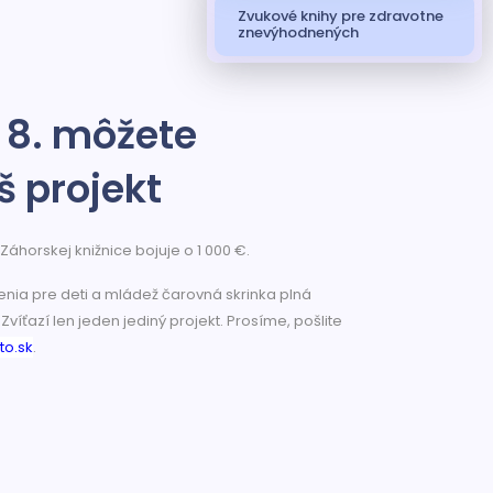
Zvukové knihy pre zdravotne
znevýhodnených
. 8. môžete
š projekt
áhorskej knižnice bojuje o 1 000 €.
nia pre deti a mládež čarovná skrinka plná
Zvíťazí len jeden jediný projekt. Prosíme, pošlite
o.sk
.