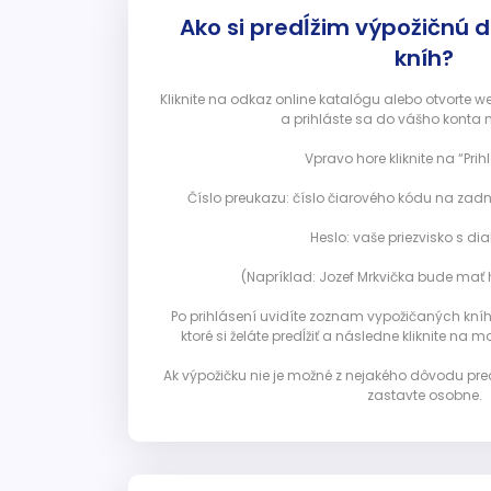
Ako si predĺžim výpožičnú 
kníh?
Kliknite na odkaz online katalógu alebo otvorte 
a prihláste sa do vášho konta 
Vpravo hore kliknite na “Prihl
Číslo preukazu: číslo čiarového kódu na zadn
Heslo: vaše priezvisko s diak
(Napríklad: Jozef Mrkvička bude mať h
Po prihlásení uvidíte zoznam vypožičaných kníh. 
ktoré si želáte predĺžiť a následne kliknite na mod
Ak výpožičku nie je možné z nejakého dôvodu pred
zastavte osobne.