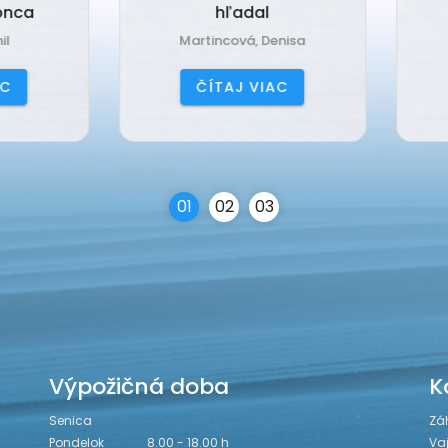
hľadal
Babka Tvorilka
Martincová, Denisa
Jančová, Katarína
ČÍTAJ VIAC
ČÍTAJ VIAC
0
1
0
2
0
3
Výpožičná doba
K
Senica
Zá
Pondelok
8.00 - 18.00 h
Va